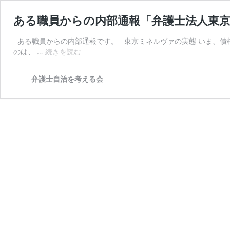
ある職員からの内部通報「弁護士法人東
ある職員からの内部通報です。 東京ミネルヴァの実態 いま、債
あ
のは、 …
続きを読む
る
職
弁護士自治を考える会
員
か
ら
の
内
部
通
報
「弁
護
士
法
人
東