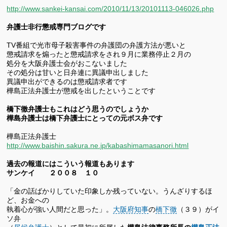
http://www.sankei-kansai.com/2010/11/13/20101113-046026.php
弁護士非行懲戒専門ブログです
TV番組で光市母子殺害事件の弁護団の弁護方法が悪いと
懲戒請求を煽ったと懲戒請求をされ９月に業務停止２月の
処分を大阪弁護士会がおこないました
その処分は甘いと日弁連に異議申出しました
異議申出ができるのは懲戒請求者です
樺島正法弁護士が懲戒を出したということです
橋下徹弁護士もこれはどう思うのでしょうか
樺島弁護士は橋下弁護士にとっての元ボス弁です
樺島正法弁護士
http://www.baishin.sakura.ne.jp/kabashimamasanori.html
過去の報道にはこういう報道もあります
サンケイ ２００８ １０
「金の話ばかりしていた印象しか残っていない。うんざりするほ
ど、お金への
執着心が強い人間だと思った」。
大阪府知事
の
橋下徹
（３９）がイ
ソ弁