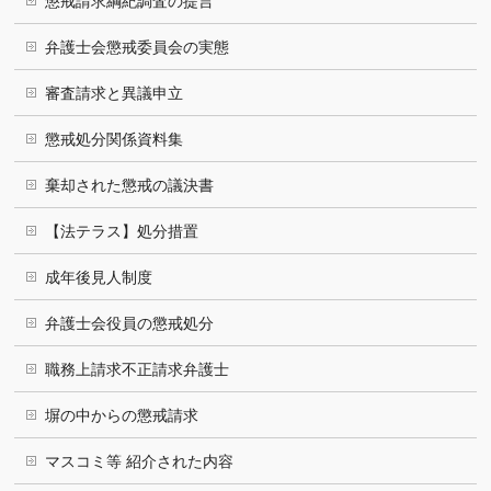
懲戒請求綱紀調査の提言
弁護士会懲戒委員会の実態
審査請求と異議申立
懲戒処分関係資料集
棄却された懲戒の議決書
【法テラス】処分措置
成年後見人制度
弁護士会役員の懲戒処分
職務上請求不正請求弁護士
塀の中からの懲戒請求
マスコミ等 紹介された内容