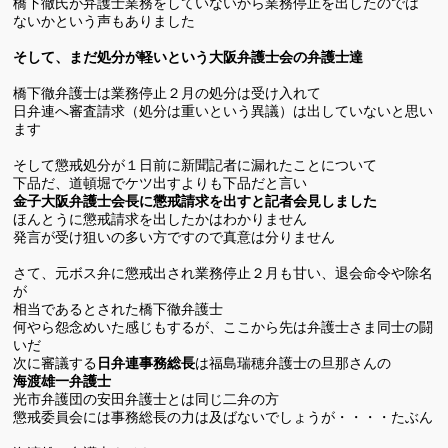
橋下徹氏が弁護士業務をしていないから業務停止を出したのでは
ないかという声もありました
そして、まだ処分が軽いという大阪弁護士会の弁護士達
橋下徹弁護士は業務停止２月の処分は受け入れて
日弁連へ審査請求（処分は重いという異議）は出していないと思い
ます
そして懲戒処分が１日前に新聞記者に漏れたことについて
下品だ、道頓堀でケツ出すよりも下品だと言い
金子大阪弁護士会長に懲戒請求を出すと記者会見しました
ほんとうに懲戒請求を出したかはわかりません
発言が受け狙いの多い方ですので真意は分りません
さて、元ボス弁に懲戒出され業務停止２月も甘い、退会命令や除名
が
相当であるとされた橋下徹弁護士
何やら怨念めいた感じもするが、ここから先は弁護士さま同士の闘
いだ
次に審議する
日弁連事務総長
は福島瑞穂弁護士の旦那さんの
海渡雄一弁護士
光市弁護団の安田弁護士とは同じ二弁の方
懲戒委員会には事務総長の力は及ばないでしょうが・・・・たぶん