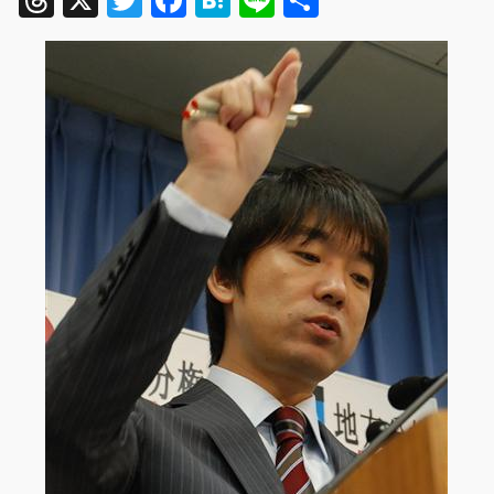
Threads
X
Twitter
Facebook
Hatena
Line
共
有