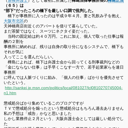
（
居候弁護士
）として最初に所属した
樺島法律事務所長の
樺島正法
（６５）は
“部下”だったころの橋下を厳しい口調で批判した。
橋下が事務所に入ったのは平成９年４月。妻と乳飲み子を抱え、
大阪市北区
の
天神橋商店街近くのアパートを借りて暮らしていた。
まだ茶髪ではなく、スーツにネクタイ姿だった。
当時の固定給は約４０万円。これに加え、個人で取った仕事は報
酬の２割を
事務所に納めれば、残りは自身の取り分になるシステムで、橋下も
それが気に
入ってここを選んだらしい。
樺島によれば、橋下は弁護士会から回ってくる刑事裁判などの
「金にならない仕事」は手早くこなす一方で、若手起業家らを連日
事務所
に呼んでは人脈づくりに励み、「個人の仕事」ばかりを優先させて
いたという。
http://sankei.jp.msn.com/politics/local/081027/lcl0810270745004-
n1.htm
懲戒処分ばかり集めているこのブログですが
ＴＶで懲戒処分を煽ったという懲戒処分はもちろん過去ありません
私の予想は「戒告」かなと思いました
しかし業務停止２月という、大阪弁護士会としては厳しい処分でし
た