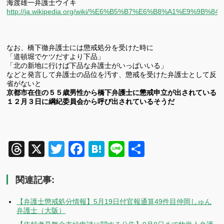
海渡雄一弁護士ウイキ
http://ja.wikipedia.org/wiki/%E6%B5%B7%E6%B8%A1%E9%9B%8
なお、橋下徹弁護士には懲戒処分を受けた時に
「道頓堀でケツだすより下品」
「北の新地に行けば下品な弁護士がいっぱいいる」
などと発言して弁護士の品位を汚す、懲戒を受けた弁護士として反
省がないと
京都市在住の５５歳男性から橋下弁護士に懲戒申立が出されている
１２月３日に綱紀委員会から呼び出されているそうだ
Threads
X
Twitter
Facebook
Hatena
Line
共
有
関連記事:
【弁護士懲戒処分情報】5月19日付官報通算49件目仲岡しゅん
弁護士（大阪）