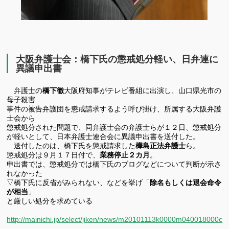
大阪弁護士会：橋下氏の懲戒処分軽い、日弁連に
異議申出書
弁護士の
橋下徹
大阪府知事がテレビ番組に出演し、山口県光市の
母子殺害
事件の被告弁護団を懲戒請求するよう呼び掛け、所属する大阪弁護
士会から
懲戒処分された問題で、同弁護士会の弁護士らが１２日、懲戒処分
が軽いとして、日本弁護士連合会に異議申出書を送付した。
送付したのは、橋下氏を懲戒請求した
樺島正法弁護士
ら。
懲戒処分は９月１７日付で、
業務停止２カ月
。
申出書では、懲戒処分では橋下氏のブログなどについて判断が示さ
れなかった
▽橋下氏に反省がみられない、などを挙げ「
除名もしくは退会命令
が相当
」
と
厳しい処分を求めている
http://mainichi.jp/select/jiken/news/m20101113k0000m040018000c.h