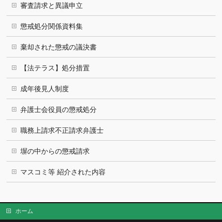
審査請求と異議申立
懲戒処分関係資料集
棄却された懲戒の議決書
【法テラス】処分措置
成年後見人制度
弁護士会役員の懲戒処分
職務上請求不正請求弁護士
塀の中からの懲戒請求
マスコミ等 紹介された内容
ホーム