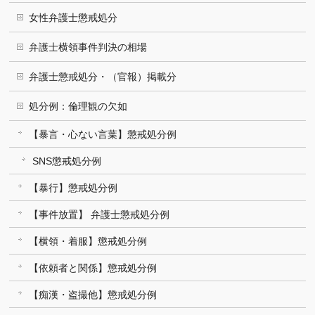
女性弁護士懲戒処分
弁護士横領事件判決の相場
弁護士懲戒処分・（官報）掲載分
処分例：倫理観の欠如
【暴言・心ない言葉】懲戒処分例
SNS懲戒処分例
【暴行】懲戒処分例
【事件放置】 弁護士懲戒処分例
【横領・着服】懲戒処分例
【依頼者と関係】懲戒処分例
【痴漢・盗撮他】懲戒処分例