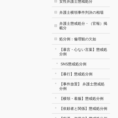
女性弁護士懲戒処分
弁護士横領事件判決の相場
弁護士懲戒処分・（官報）掲
載分
処分例：倫理観の欠如
【暴言・心ない言葉】懲戒処
分例
SNS懲戒処分例
【暴行】懲戒処分例
【事件放置】 弁護士懲戒処
分例
【横領・着服】懲戒処分例
【依頼者と関係】懲戒処分例