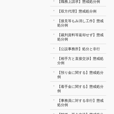
【職務上請求】懲戒処分例
【双方代理】懲戒処分例
【接見等もみ消し工作】懲戒
処分例
【裁判資料等返却せず】懲戒
処分例
【公設事務所】処分と非行
【相手方と直接交渉】懲戒処
分例
【預り金に関する】懲戒処分
例
【着手金に関する】懲戒処分
例
【事務員に対する非行】懲戒
処分例