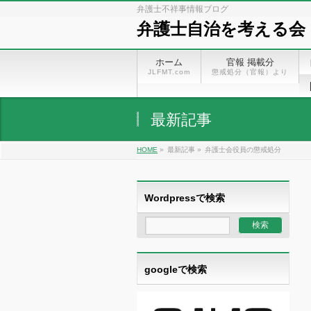
弁護士不祥事情報ブログ
弁護士自治を考える会
ホーム
官報 掲載分
JLFMT.com
懲戒処分（官報）より
最新記事
HOME
»
最新記事 »
弁護士会役員の懲戒処分
Wordpressで検索
googleで検索