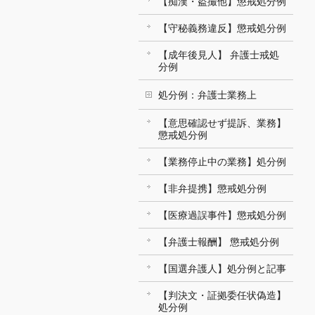
【痴漢・盗撮他】懲戒処分例
【守秘義務違反】懲戒処分例
【成年後見人】 弁護士戒処
分例
処分例：弁護士業務上
【意思確認せず提訴、業務】
懲戒処分例
【業務停止中の業務】処分例
【非弁提携】懲戒処分例
【医療過誤事件】懲戒処分例
【弁護士報酬】 懲戒処分例
【国選弁護人】処分例と記事
【判決文・証拠委任状偽造】
処分例