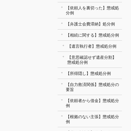
【依頼人を裏切った】懲戒処
分例
【弁護士会費滞納】処分例
【相続に関する】懲戒処分例
【遺言執行者】懲戒処分例
【意思確認せず遺産分割】
懲戒処分例
【所得隠し】懲戒処分例
【自力救済関係】懲戒処分の
要旨
【依頼者から借金】懲戒処分
例
【根拠のない主張】懲戒処分
例