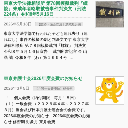
東京⼤学法律相談所 第78回模擬裁判『螺
旋』未成年者略取被告事件判決⽂（刑法
224条）令和8年5月16日
2026年5月18日
【離婚・面会交流】懲戒処分例
東京大学法学部で行われた子ども連れ去り（連
れ戻し）事件の模擬の劇と判決文です 東京⼤学
法律相談所 第７８回模擬裁判『螺旋』 判決⽂
令和８年５⽉１６⽇宣告 裁判所書記官 ⾦ ⼭
晶 誠 令和８年（わ）第１６５４号 …
東京弁護士会2026年度会費のお知らせ
2026年3月5日
【弁護士会費滞納】処分例
１．個人会費（納付期限：毎月１５日）
（１）一般会費 （２０２６年４年～２０２７年
３月）当会及び日本弁護士連合会の会費です。
2026年度会費のお知らせ 2026年度会費のお知
らせ 修習期 対象月 東弁会費 …