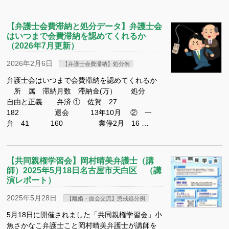
【弁護士会費滞納と処分データ】弁護士会
はいつまで会費滞納を認めてくれるか
（2026年7月更新）
2026年2月6日
【弁護士会費滞納】処分例
弁護士会はいつまで会費滞納を認めてくれるか
所 属 滞納月数 滞納金(万） 処分
自由と正義 弁済 ① 佐賀 27
182 退会 13年10月 ② 一
弁 41 160 業停2月 16 …
【共同親権学習会】岡村晴美弁護士（講
師）2025年5月18日名古屋市天白区 （講
演レポート）
2025年5月28日
【離婚・面会交流】懲戒処分例
5月18日に開催されました「共同親権学習会」小
魚さかなこ弁護士こと岡村晴美弁護士が講師を