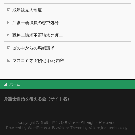
成年後見人制度
弁護士会役員の懲戒処分
職務上請求不正請求弁護士
塀の中からの懲戒請求
マスコミ等 紹介された内容
ホーム
弁護士自治を考える会（サイト名）
Copyright ©
弁護士自治を考える会
All Rights Reserved.
Powered by
WordPress
&
BizVektor Theme
by Vektor,Inc. technology.