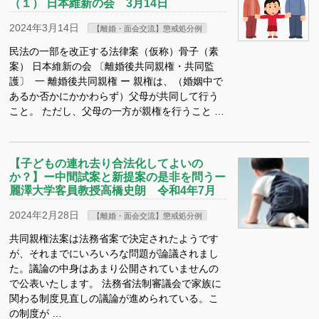
（１） 日本維新の会 3月14日
2024年3月14日
【離婚・面会交流】懲戒処分例
民法の一部を改正する法律案（仮称）骨子（素
案） 日本維新の会 〔離婚後共同親権・共同監
護〕 一 離婚後共同親権 ー 親権は、（婚姻中で
あるか否かにかかわらず）父母が共同して行う
こと。 ただし、父母の一方が親権を行うこと …
【子どもの連れ去り合法化してよいの
か？】ー中間試案と新提案の是非を問うー
麗澤大学客員教授高橋史朗 令和4年7月
2024年2月28日
【離婚・面会交流】懲戒処分例
共同親権法案は法務省案で決定されたようです
が、それまでにいろいろな問題が論議されまし
た。議論の中身はあまり公開されていませんの
で公表いたします。 法務省法制審議会で家族に
関わる制度見直しの議論が進められている。こ
の制度が …