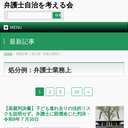
弁護士自治を考える会
MENU
最新記事
HOME
»
最新記事 »
処分例：弁護士業務上
処分例：弁護士業務上
1
2
3
…
10
»
【高裁判決書】子ども連れ去りの法的リス
クを説明せず。弁護士に賠償命じた判決・
令和8年７月30日