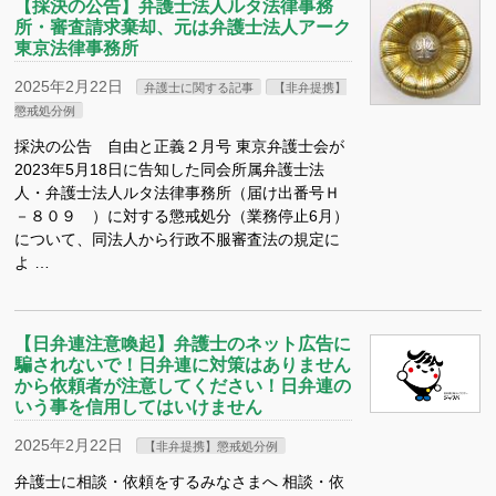
【採決の公告】弁護士法人ルタ法律事務
所・審査請求棄却、元は弁護士法人アーク
東京法律事務所
2025年2月22日
弁護士に関する記事
【非弁提携】
懲戒処分例
採決の公告 自由と正義２月号 東京弁護士会が
2023年5月18日に告知した同会所属弁護士法
人・弁護士法人ルタ法律事務所（届け出番号Ｈ
－８０９ ）に対する懲戒処分（業務停止6月）
について、同法人から行政不服審査法の規定に
よ …
【日弁連注意喚起】弁護士のネット広告に
騙されないで！日弁連に対策はありません
から依頼者が注意してください！日弁連の
いう事を信用してはいけません
2025年2月22日
【非弁提携】懲戒処分例
弁護士に相談・依頼をするみなさまへ 相談・依