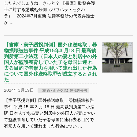
したんでしょうね、きっと？ 【書庫】勤務弁護
士に対する懲戒処分例（パワハラ・セクハ
ラ） 2024年7月更新 法律事務所の代表弁護士
が …
【書庫・実子誘拐判例】国外移送略取，器
物損壊被告事件 平成15年3 月18 日 最高裁
判所第二小法廷（日本人の妻と別居中の外
国人が監護養育していた子を母国に連 れ
去る目的で有形力を用いて連れ出した行為
について国外移送略取罪が成立するとされ
た
2024年3月19日
【離婚・面会交流】懲戒処分例
【実子誘拐判例】国外移送略取，器物損壊被告
事件 平成 15 年 3 月 18 日 最高裁判所第二小法
廷 日本人である妻と別居中の外国人が妻におい
て監護養育していた子を母国に連れ去る目的で
有形力を用いて連れ出した行為につい …