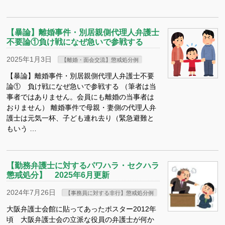
【暴論】離婚事件・別居親側代理人弁護士
不要論①負け戦になぜ急いで参戦する
2025年1月3日
【離婚・面会交流】懲戒処分例
【暴論】離婚事件・別居親側代理人弁護士不要
論① 負け戦になぜ急いで参戦する （筆者は当
事者ではありません。会員にも離婚の当事者は
おりません） 離婚事件で母親・妻側の代理人弁
護士は元気一杯、子ども連れ去り（緊急避難と
もいう …
【勤務弁護士に対するパワハラ・セクハラ
懲戒処分】 2025年6月更新
2024年7月26日
【事務員に対する非行】懲戒処分例
大阪弁護士会館に貼ってあったポスター2012年
頃 大阪弁護士会の立派な役員の弁護士が何か