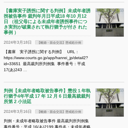
【書庫実子誘拐に関する判例】未成年者誘
拐被告事件 裁判年月日平成18 年10 月12
日 （祖父母による未成年者誘拐事件につ
き実刑が破棄されて執行猶予が付さ れた
事例 ）
2024年3月18日
【離婚・面会交流】懲戒処分例
【書庫 実子誘拐に関する判例】 URL：
https://www.courts.go.jp/app/hanrei_jp/detail2?
id=33651 最高裁判所判例集 事件番号：平成
17(あ)243 …
判例【未成年者略取被告事件】懲役１年執
行猶予4年平成 17 年 12 月 6 日最高裁裁判
所第 2 小法廷
2024年3月16日
【離婚・面会交流】懲戒処分例
判例・未成年者略取被告事件 最高裁判所判例集
事件番号：平成 16(あ)2199 事件名：未成年者略