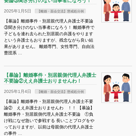
要論③聞き分けのない当事者になろう！
2025年1月5日
【離婚・面会交流】懲戒処分例
【暴論】離婚事件・別居親代理人弁護士不要論
③聞き分けのない当事者になろう！ 離婚事件で
子どもを連れ去られた別居親の弁護をやります
という弁護士もおりますが、残念ながら良い結
果がありません。 離婚専門、女性専門、自由法
曹団系 …
【暴論】離婚事件・別居親側代理人弁護士
不要論②ええ弁護士おりませんわ！
2025年1月4日
【離婚・面会交流】懲戒処分例
【暴論】離婚事件・別居親側代理人弁護士不要
論② ええ弁護士おりませんわ ！！ 【暴論】
離婚事件・別居親側代理人弁護士不要論 ①負
け戦になぜ急いで参戦する 長いことブログをや
っておりますが、以前は母親側の代理人弁護士
の事件 …