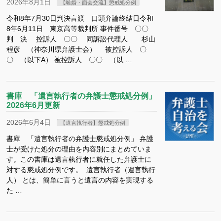
2026年8月1日
【離婚・面会交流】懲戒処分例
令和8年7月30日判決言渡 口頭弁論終結日令和
8年6月11日 東京高等裁判所 事件番号 〇〇
判 決 控訴人 〇〇 同訴訟代理人 杉山
程彦 （神奈川県弁護士会） 被控訴人 〇
〇 （以下A） 被控訴人 〇〇 （以 …
書庫 「遺言執行者の弁護士懲戒処分例」
2026年6月更新
2026年6月4日
【遺言執行者】懲戒処分例
書庫 「遺言執行者の弁護士懲戒処分例」 弁護
士が受けた処分の理由を内容別にまとめていま
す。この書庫は遺言執行者に就任した弁護士に
対する懲戒処分例です。 遺言執行者（遺言執行
人） とは、簡単に言うと遺言の内容を実現する
た …