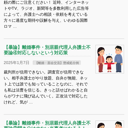
頼の際にご注意ください！ 近時、インターネッ
トやTV、ラジオ、新聞等を多数利用した広告等
によって、弁護士への相談・依頼を考えている
方々に過度な期待や誤解を与え、いわゆる国際
ロマ …
【暴論】離婚事件・別居親代理人弁護士不
要論④対応しないという対応策
2025年1月7日
【離婚・面会交流】懲戒処分例
裁判所が信用できない。調査官が信用できな
い。相手弁護士がやり放題、自弁が無能、ネッ
ト上では誰でも知っていることなのに、それで
も私は法曹を信じる。きっと話せばわかると自
らがワナに飛び込んでいく。正攻法で対応した
けれど、気が …
【暴論】離婚事件・別居親代理人弁護士不