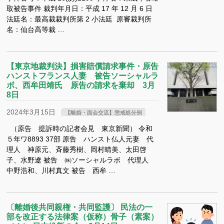
取被告事件 裁判年月日：平成 17 年 12 月 6 日
法廷名：最高裁裁判所第 2 小法廷 原審裁判所
名：仙台高等裁 …
【東京地裁判決】損害賠償請求事件・原告
ハンストフランス人妻 被告ソーシャルラ
ボ、西牟田靖氏 原告の請求を棄却 3月
8日
2024年3月15日
【離婚・面会交流】懲戒処分例
（原告 提訴時の記者会見 東京新聞） 令和
５年ワ8893 37部 原告 ハンスト仏人元妻 代
理人 神原元、斉藤秀樹、岡村晴美、太田啓
子、水野遼 被告 ㈱ソーシャルラボ 代理人
中野浩和、川村真文 被告 西牟 …
〔離婚後共同親権・共同監護〕 民法の一
部を改正する法律案（仮称）骨子（素案）