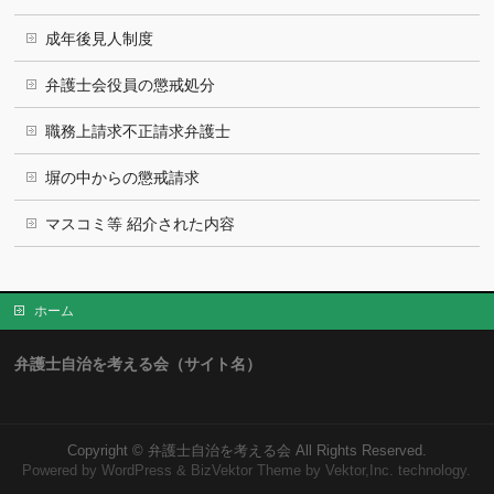
成年後見人制度
弁護士会役員の懲戒処分
職務上請求不正請求弁護士
塀の中からの懲戒請求
マスコミ等 紹介された内容
ホーム
弁護士自治を考える会（サイト名）
Copyright ©
弁護士自治を考える会
All Rights Reserved.
Powered by
WordPress
&
BizVektor Theme
by Vektor,Inc. technology.