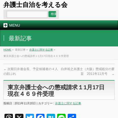
弁護士自治を考える会
MENU
最新記事
HOME
»
最新記事 »
弁護士に関する記事
»
東京弁護士会への懲戒請求１1月17日現在４６９件受理
←
次期日弁連会長、予定候補者の４人
白井裕之弁護士（大阪）懲戒処分の要
の顔ぶれ
旨 2011年11月号
→
東京弁護士会への懲戒請求１1月17日
現在４６９件受理
投稿日 : 2011年11月20日 | カテゴリー :
弁護士に関する記事