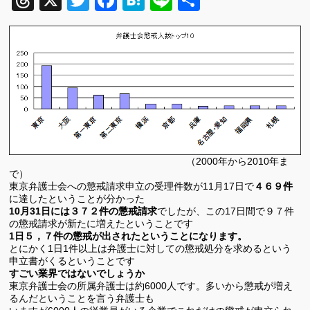
Threads
X
Twitter
Facebook
Hatena
Line
共
有
（2000年から2010年ま
で）
東京弁護士会への懲戒請求申立の受理件数が11月17日で
４６９件
に達したということが分かった
10月31日には３７２件の懲戒請求
でしたが、この17日間で９７件
の懲戒請求が新たに増えたということです
1日５，７件の懲戒が出されたということになります。
とにかく1日1件以上は弁護士に対しての懲戒処分を求めるという
申立書がくるということです
すごい業界ではないでしょうか
東京弁護士会の所属弁護士は約6000人です。多いから懲戒が増え
るんだということを言う弁護士も