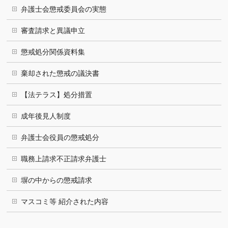
弁護士会懲戒委員会の実態
審査請求と異議申立
懲戒処分関係資料集
棄却された懲戒の議決書
【法テラス】処分措置
成年後見人制度
弁護士会役員の懲戒処分
職務上請求不正請求弁護士
塀の中からの懲戒請求
マスコミ等 紹介された内容