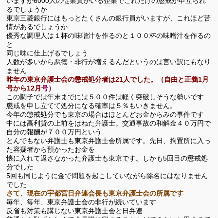
いますが6000人の従業員がいる企業でこれだけの懲戒が申立られ
るでしょうか
東京三菱銀行にはもっとたくさんの銀行員がいますが、これほど苦
情があるでしょうか
優秀な調理人は１杯の味噌汁を作るのと１００杯の味噌汁を作るの
と
同じ味に仕上げるでしょう
人数が多いから悪徳・非行が増えるんだというのは言い訳にもなり
ません
昨年の東京弁護士会の懲戒処分者は21人でした。（自由と正義1月
号から12月
号）
この調子では年末までには５００件は軽く突破しそうな勢いです
懲戒を申し立てて処分になる確率は５％もいきません。
今年の懲戒処分でも東京の場合はほとんどお金からみの事件です
中には高利貸の上前をはねた弁護士。交通事故の和解金４０万円で
自分の報酬が７００万円という
とんでもない弁護士も東京弁護士会所属です。先日、拘置所に入っ
た容疑者から預かったお金を
懐に入れて返さなかった弁護士も東京です。しかも5回目の懲戒処
分でした
5回も同じように金で問題を起こしていながら除名にはなりません
でした
さて、現在の宇都宮日弁連会長も東京弁護士会の所属です
毎年、毎年、東京弁護士会の非行が続いています
反省も対策も講じない東京弁護士会と日弁連