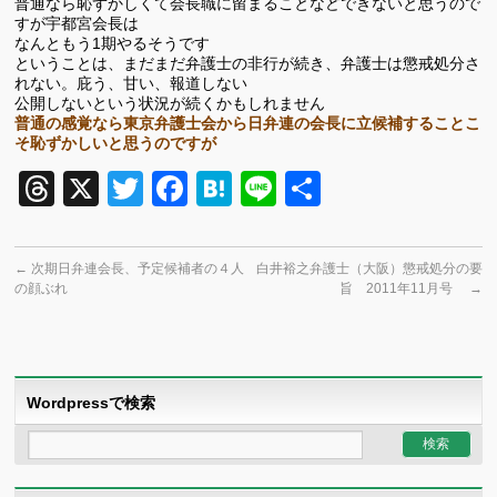
普通なら恥ずかしくて会長職に留まることなどできないと思うので
すが宇都宮会長は
なんともう1期やるそうです
ということは、まだまだ弁護士の非行が続き、弁護士は懲戒処分さ
れない。庇う、甘い、報道しない
公開しないという状況が続くかもしれません
普通の感覚なら東京弁護士会から日弁連の会長に立候補することこ
そ恥ずかしいと思うのですが
Threads
X
Twitter
Facebook
Hatena
Line
共
有
←
次期日弁連会長、予定候補者の４人
白井裕之弁護士（大阪）懲戒処分の要
の顔ぶれ
旨 2011年11月号
→
Wordpressで検索