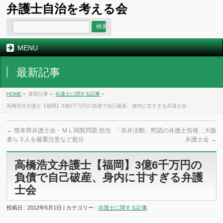
弁護士自治を考える会
MENU
最新記事
HOME
»
最新記事 »
弁護士に関する記事
»
高橋浩文弁護士【福岡】3億6千万円の負債で自己破産、身内に甘すぎる弁護士会
←
熊本県弁護士会・ＭＬ閲覧問題:担当
「非弁活動」黙認の弁護士告発…大阪
者ら３人を厳重注意など処分
弁護士会
→
高橋浩文弁護士【福岡】3億6千万円の
負債で自己破産、身内に甘すぎる弁護
士会
投稿日 : 2012年5月1日 | カテゴリー :
弁護士に関する記事