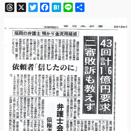
Threads
X
Twitter
Facebook
Hatena
Line
共
有