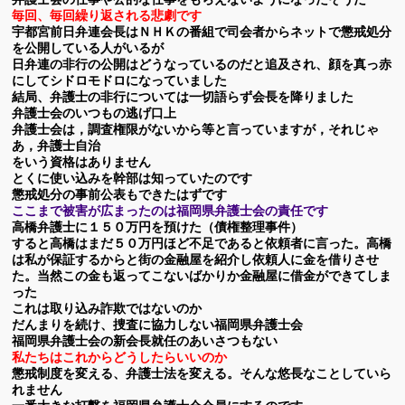
毎回、毎回繰り返される悲劇です
宇都宮前日弁連会長はＮＨＫの番組で司会者からネットで懲戒処分
を公開している人がいるが
日弁連の非行の公開はどうなっているのだと追及され、顔を真っ赤
にしてシドロモドロになっていました
結局、弁護士の非行については一切語らず会長を降りました
弁護士会のいつもの逃げ口上
弁護士会は，調査権限がないから等と言っていますが，それじゃ
あ，弁護士自治
をいう資格はありません
とくに使い込みを幹部は知っていたのです
懲戒処分の事前公表もできたはずです
ここまで被害が広まったのは福岡県弁護士会の責任です
高橋弁護士に１５０万円を預けた（債権整理事件）
すると高橋はまだ５０万円ほど不足であると
依頼者に言った。高橋
は私が保証するからと街の金融屋を紹介し依頼人に金を借りさせ
た。当然この金も返ってこないばかりか金融屋に借金ができてしま
った
これは取り込み詐欺ではないのか
だんまりを続け、捜査に協力しない福岡県弁護士会
福岡県弁護士会の新会長就任のあいさつもない
私たちはこれからどうしたらいいのか
懲戒制度を変える、弁護士法を変える。そんな悠長なことしていら
れません