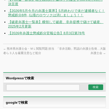
決言渡
【2026年5月今月の弁護士業界】5月終わりで未だ逮捕者なく！
懲戒処分8件,,仏壇のロウソクは消しましょう！！
【破産弁護士一覧表】横領して破産、非弁提携で儲けて破産、
2025年2月更新
【2026年弁護士懲戒処分官報公告】8月3日第78号
←
熊本県弁護士会・ＭＬ閲覧問題:担当
「非弁活動」黙認の弁護士告発…大阪
者ら３人を厳重注意など処分
弁護士会
→
Wordpressで検索
googleで検索