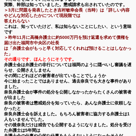
実際、幹部は知っていました。懲戒請求も出されていたのです。
＞3
月に問題を発表したとき吉村敏幸会長（当時）は「詳しい内容
やどんな対応したかについて現段階では
答えれらない
これは、知っていたけど、私は知らないことにしたい、という意味
です
＞昨年11月に高橋弁護士に約5000万円を預け返還を求めて債権を
届け出た福岡市中央区の社長
は「弁護士会がもっと早く対応してくれれば預けることはしなかっ
た」
その通りです、ほんとうにそうです。
弁護士会は弁護士の非行については福岡のように隠ぺいし審議を遅
らせ、公開さえしません
その間にどれほどの被害者が出ていることでしょうか
今に始まったことではありません、過去奈良でも大きな事件があり
ました。
奈良弁護士会が事件の処分を公開しなかったからたくさんの被害者
が出ました
奈良の被害者は懲戒処分を知っていたら、あんな弁護士に依頼しな
かったと
奈良弁護士会を訴えました。もちろん被害者に協力する弁護士は1
人もいませんでした。
その後奈良だけは戒告でも公開するようになりました。処分を受け
た弁護士は5年間は
弁護士会の仕事や公的な仕事をもらえないようになったそうだ