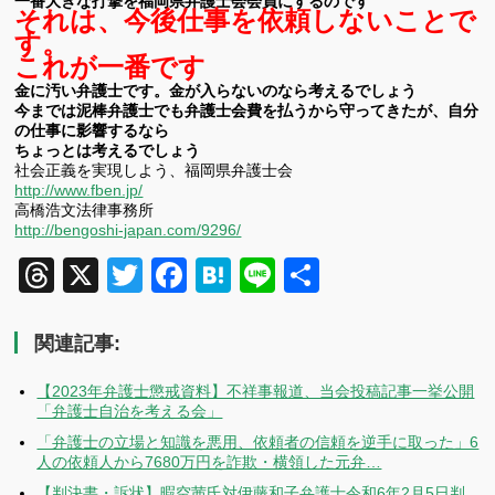
一番大きな打撃を福岡県弁護士会会員にするのです
それは、今後仕事を依頼しないことで
す。
これが一番です
金に汚い弁護士です。金が入らないのなら考えるでしょう
今までは泥棒弁護士でも弁護士会費を払うから守ってきたが、自分
の仕事に影響するなら
ちょっとは考えるでしょう
社会正義を実現しよう、福岡県弁護士会
http://www.fben.jp/
高橋浩文法律事務所
http://bengoshi-japan.com/9296/
Threads
X
Twitter
Facebook
Hatena
Line
共
有
関連記事:
【2023年弁護士懲戒資料】不祥事報道、当会投稿記事一挙公開
「弁護士自治を考える会」
「弁護士の立場と知識を悪用、依頼者の信頼を逆手に取った」6
人の依頼人から7680万円を詐欺・横領した元弁…
【判決書・訴状】暇空茜氏対伊藤和子弁護士令和6年2月5日判