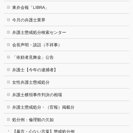
東弁会報「LIBRA」
今月の弁護士業界
弁護士懲戒処分検索センター
会長声明・談話（不祥事）
「依頼者見舞金」公告
弁護士【今年の逮捕者】
女性弁護士懲戒処分
弁護士横領事件判決の相場
弁護士懲戒処分・（官報）掲載分
処分例：倫理観の欠如
【暴言・心ない言葉】懲戒処分例