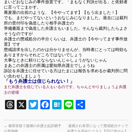
まいどおなじみの事件放置です。「まもなく判決が出る」と依頼者
に言ってごまかす。
蕎麦屋の出前のような、【今やってます】【もう出ました！】
でも、まだやってないというおなじみになりました。過去には裁判
所の受付印を偽造したり相手弁護士の
準備書面まで偽造した弁護士もいました。そんなら裁判したらよさ
そうなのですが
弁護士の懲戒処分の半分くらいは、弁護士の【今やってます事件放
置】です
懲戒請求を出したのかは分かりませんが、当時者にとっては時効も
ありますからそれどころではないでしょう
大事なときに頼りにならないんじゃしょうがないじゃん
まあこの弁護士の所属は愛知県弁護士でしょうね
訴訟を弁護士に任せている方はたまには報告を求めるか裁判所に問
い合わせしましょう
「もう弁護士は信じられない！」
まだ弁護士を信じている人もいるのです。ちゃんとやりましょうよ弁護
士の皆様
Threads
X
Twitter
Facebook
Hatena
Line
共
有
←
傷害容疑で逮捕の弁護士起訴猶予
逮捕され有罪になって懲戒処分ナシで
山形地検
弁護士を辞めたリスト【2011年から】