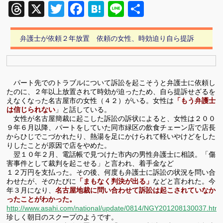
Threads
X
Twitter
Facebook
Hatena
Line
共
有
弁護士が依頼２年放置 依頼の女性、時効迫り自ら提訴
パート先でのトラブルについて訴訟を起こそうと弁護士に依頼し
たのに、２年以上放置されて時効が迫ったため、自ら提訴せざるを
えなくなった名古屋市の女性（４２）がいる。女性は
「もう弁護士
は信じられない
」と話している。
女性が名古屋簡裁に起こした訴訟の訴状によると、女性は２００
９年６月以降、パートをしていた同市緑区の飲食チェーン店で店長
からひじでこづかれたり、熱湯を足にかけられて軽いやけどをした
りしたことが原因で店をやめた。
翌１０年２月、電話帳で見つけた市内の男性弁護士に相談。「傷
害事件として裁判を起こせる」と言われ、着手金など
１２万円を支払った。その後、何度も弁護士に訴訟の状況を問い合
わせたが、そのたびに
「まもなく判決が出る」
などと言われた。今
年３月になり、
名古屋地裁に問い合わせて訴訟は起こされていなか
ったことがわかった。
http://www.asahi.com/national/update/0814/NGY201208130037.html
珍しく朝日のスクープのようです。