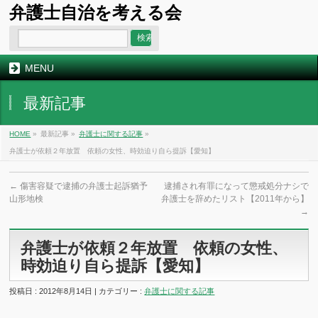
弁護士自治を考える会
MENU
最新記事
HOME
»
最新記事 »
弁護士に関する記事
»
弁護士が依頼２年放置 依頼の女性、時効迫り自ら提訴【愛知】
←
傷害容疑で逮捕の弁護士起訴猶予
逮捕され有罪になって懲戒処分ナシで
山形地検
弁護士を辞めたリスト【2011年から】
→
弁護士が依頼２年放置 依頼の女性、
時効迫り自ら提訴【愛知】
投稿日 : 2012年8月14日 | カテゴリー :
弁護士に関する記事