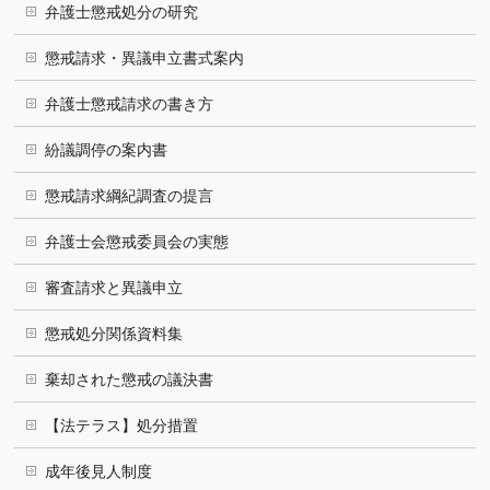
弁護士懲戒処分の研究
懲戒請求・異議申立書式案内
弁護士懲戒請求の書き方
紛議調停の案内書
懲戒請求綱紀調査の提言
弁護士会懲戒委員会の実態
審査請求と異議申立
懲戒処分関係資料集
棄却された懲戒の議決書
【法テラス】処分措置
成年後見人制度