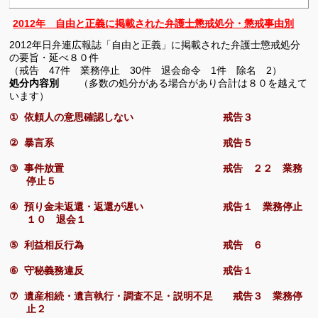
2012年 自由と正義に掲載された弁護士懲戒処分・懲戒事由別
2012
年日弁連広報誌「自由と正義」に掲載された弁護士懲戒処分
の要旨・延べ８０件
（戒告
47
件 業務停止
30
件 退会命令
1
件 除名
2
）
処分内容別
（多数の処分がある場合があり合計は８０を越えて
います）
①
依頼人の意思確認しない 戒告３
②
暴言系 戒告５
③
事件放置 戒告 ２２ 業務
停止５
④
預り金未返還・返還が遅い 戒告１ 業務停止
１０ 退会１
⑤
利益相反行為 戒告 ６
⑥
守秘義務違反 戒告１
⑦
遺産相続・遺言執行・調査不足・説明不足 戒告３ 業務停
止２