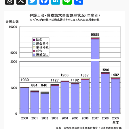
Threads
X
Twitter
Facebook
Hatena
Line
共
有