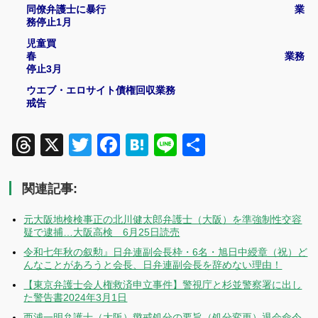
同僚弁護士に暴行 業
務停止
1
月
児童買
春 業務
停止
3
月
ウエブ・エロサイト債権回収業務
戒告
Threads
X
Twitter
Facebook
Hatena
Line
共
有
関連記事:
元大阪地検検事正の北川健太郎弁護士（大阪）を準強制性交容
疑で逮捕…大阪高検 6月25日読売
令和七年秋の叙勲』日弁連副会長枠・6名・旭日中綬章（祝）ど
んなことがあろうと会長、日弁連副会長を辞めない理由！
【東京弁護士会人権救済申立事件】警視庁と杉並警察署に出し
た警告書2024年3月1日
西浦一明弁護士（大阪）懲戒処分の要旨（処分変更）退会命令