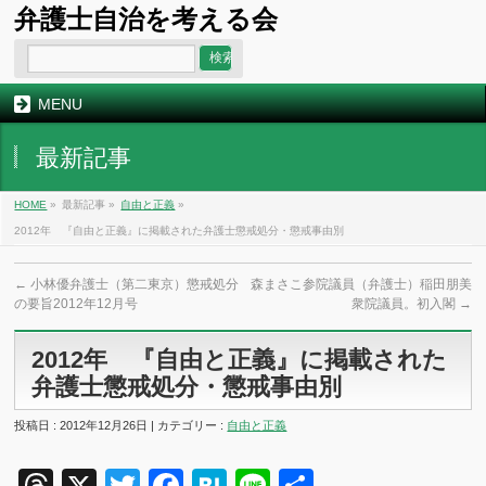
弁護士自治を考える会
MENU
最新記事
HOME
»
最新記事 »
自由と正義
»
2012年 『自由と正義』に掲載された弁護士懲戒処分・懲戒事由別
←
小林優弁護士（第二東京）懲戒処分
森まさこ参院議員（弁護士）稲田朋美
の要旨2012年12月号
衆院議員。初入閣
→
2012年 『自由と正義』に掲載された
弁護士懲戒処分・懲戒事由別
投稿日 : 2012年12月26日 | カテゴリー :
自由と正義