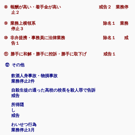
⑧
報酬が高い・着手金が高い 戒告２ 業務停
止２
⑨
業務上横領系 除名１ 業務
停止３
⑩
非弁提携・事務員に法律業務 除名１ 戒
告１
⑪
勝手に和解・勝手に控訴・勝手に取下げ 戒告１
⑫
その他
飲酒人身事故・物損事故
業務停止
2
件
自殺生徒の通った高校の校長を殺人罪で告訴
戒告
所得隠
戒告
わいせつ行為
業務停止
3
月