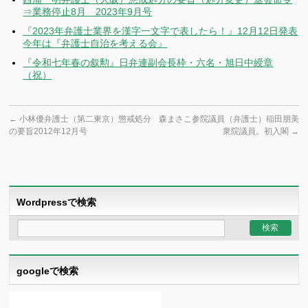
⇒業務停止8月 2023年9月号
『2023年弁護士業界を漢字一文字で表したら！』12月12日発表
今年は『弁護士自治を考える会』
『令和七年春の叙勲』日弁連副会長枠・六名・旭日中綬章
（祝）
←
小林優弁護士（第二東京）懲戒処分
森まさこ参院議員（弁護士）稲田朋美
の要旨2012年12月号
衆院議員。初入閣
→
Wordpressで検索
googleで検索