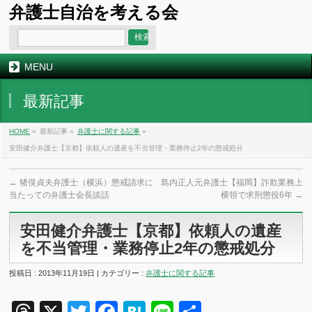
弁護士自治を考える会
MENU
最新記事
HOME
»
最新記事 »
弁護士に関する記事
»
安田健介弁護士【京都】依頼人の遺産を不当管理・業務停止2年の懲戒処分
←
猪俣貞夫弁護士（横浜）懲戒請求に
島内正人元弁護士【福岡】詐欺業務上
当たっての弁護士会長談話
横領で求刑懲役6年
→
安田健介弁護士【京都】依頼人の遺産
を不当管理・業務停止2年の懲戒処分
投稿日 : 2013年11月19日 | カテゴリー :
弁護士に関する記事