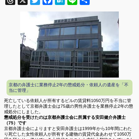
Threads
X
Twitter
Facebook
Hatena
Line
共
有
京都の弁護士に業務停止2年の懲戒処分・依頼人の遺産を「不
当に管理」
死亡している依頼人が所有するビルの賃貸料1050万円を不当に管
理したとして京都弁護士会は75歳の男性弁護士を業務停止2年の懲
戒処分にしました。
懲戒処分を受けたのは京都弁護士会に所属する安田健介弁護士
（75）です
京都弁護士会によりますと安田弁護士は1999年から10年間にわた
り死亡した女性依頼人が所有する建物の賃貸代金あわせて1050万