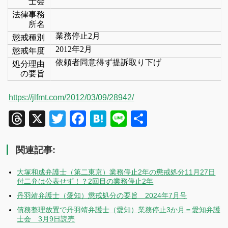
士会
法律事務
所名
業務停止
2
月
懲戒種別
2012
年
2
月
懲戒年度
依頼者同意得ず提訴取り下げ
処分理由
の要旨
https://jlfmt.com/2012/03/09/28942/
Threads
X
Twitter
Facebook
Hatena
Line
共
有
関連記事:
大塚和成弁護士（第二東京）業務停止2年の懲戒処分11月27日
付二弁は公表せず！？2回目の業務停止2年
丹羽靖弁護士（愛知）懲戒処分の要旨 2024年7月号
債務整理放置で丹羽靖弁護士（愛知）業務停止3か月＝愛知弁護
士会 3月9日読売