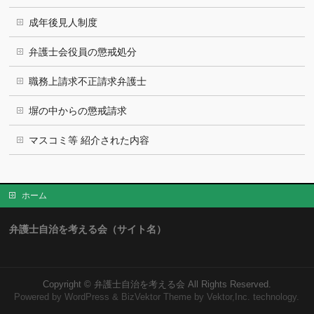
成年後見人制度
弁護士会役員の懲戒処分
職務上請求不正請求弁護士
塀の中からの懲戒請求
マスコミ等 紹介された内容
ホーム
弁護士自治を考える会（サイト名）
Copyright ©
弁護士自治を考える会
All Rights Reserved.
Powered by
WordPress
&
BizVektor Theme
by Vektor,Inc. technology.