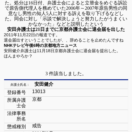
た。処分は
16
日付、弁護士会によると立替金をめぐる訴訟
で原告側
代理人を務めていた
2006
年～
2007
年原告男性の同
意なし男性の知人
5
人に
対する訴えを取り下げるなどし
た。
同会に対し「示談で解決しょうと努力したがうまくい
かなかった」などと
説明したという
安田弁護士は
21
日までに京都弁護士会に退会届を出した
2011年11月22日の報道です。
退会届出すということでしたが、、辞めることを止めたんですね
NHKテレビ午後6時の京都地方ニュース
安田健介弁護士は11月18日京都弁護士会に退会届を提出した。
ほんまやろか？
3
件該当しました。
安田健介
弁護士氏名：
13013
登録番号
京都
所属弁護
士会
法律事務
所名
戒告
懲戒種別