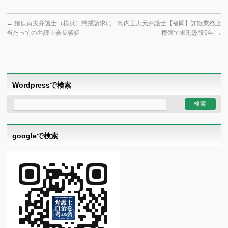
←
猪俣貞夫弁護士（横浜）懲戒請求に
島内正人元弁護士【福岡】詐欺業務上
当たっての弁護士会長談話
横領で求刑懲役6年
→
Wordpressで検索
googleで検索