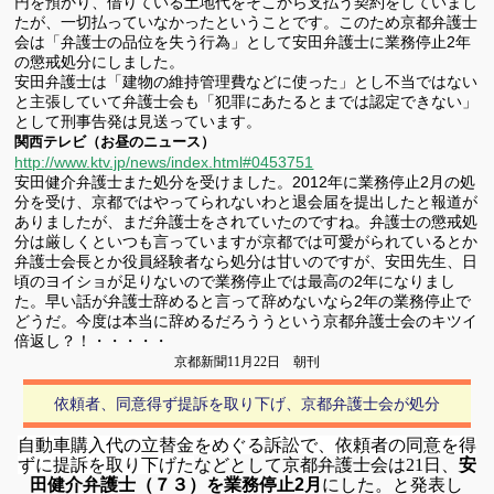
円を預かり、借りている土地代をそこから支払う契約をしていまし
たが、一切払っていなかったということです。このため京都弁護士
会は「弁護士の品位を失う行為」として安田弁護士に業務停止2年
の懲戒処分にしました。
安田弁護士は「建物の維持管理費などに使った」とし不当ではない
と主張していて弁護士会も「犯罪にあたるとまでは認定できない」
として刑事告発は見送っています。
関西テレビ（お昼のニュース）
http://www.ktv.jp/news/index.html#0453751
安田健介弁護士また処分を受けました。2012年に業務停止2月の処
分を受け、京都ではやってられないわと退会届を提出したと報道が
ありましたが、まだ弁護士をされていたのですね。弁護士の懲戒処
分は厳しくといつも言っていますが京都では可愛がられているとか
弁護士会長とか役員経験者なら処分は甘いのですが、安田先生、日
頃のヨイショが足りないので業務停止では最高の2年になりまし
た。早い話が弁護士辞めると言って辞めないなら2年の業務停止で
どうだ。今度は本当に辞めるだろううという京都弁護士会のキツイ
倍返し？！・・・・・
京都新聞
11
月
22
日 朝刊
依頼者、同意得ず提訴を取り下げ、京都弁護士会が処分
自動車購入代の立替金をめぐる訴訟で、依頼者の同意を得
ずに提訴を取り下げた
などとして京都弁護士会は
21
日、
安
田健介弁護士（７３）を業務停止
2
月
にした。
と発表し