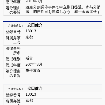
2001
年
3
月
懲戒年度
遺産分割調停事件で申立期日徒過、寄与分消
処分理由
滅、調停期日を連絡しなう、着手金返還せず
の要旨
安田健介
弁護士氏名：
13013
登録番号
京都
所属弁護
士会
法律事務
所名
戒告
懲戒種別
2007
年
3
月
懲戒年度
事件放置
処分理由
の要旨
安田健介
弁護士氏名：
13013
登録番号
京都
所属弁護