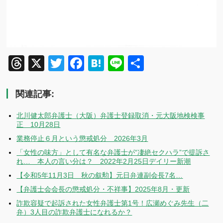
Threads
X
Twitter
Facebook
Hatena
Line
共
有
関連記事:
北川健太郎弁護士（大阪）弁護士登録取消・元大阪地検検事
正 10月28日
業務停止６月という懲戒処分 2026年3月
「女性の味方」として有名な弁護士が“凄絶セクハラ”で提訴さ
れ… 本人の言い分は？ 2022年2月25日デイリー新潮
【令和5年11月3日 秋の叙勲】元日弁連副会長7名…
【弁護士会会長の懲戒処分・不祥事】2025年8月・更新
詐欺容疑で起訴された女性弁護士第1号！広瀬めぐみ先生（二
弁）3人目の詐欺弁護士になれるか？