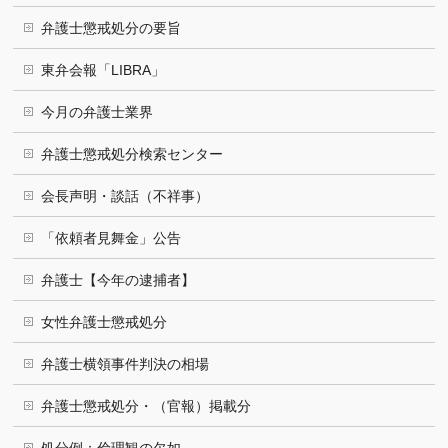
弁護士懲戒処分の要旨
東弁会報「LIBRA」
今月の弁護士業界
弁護士懲戒処分検索センター
会長声明・談話（不祥事）
「依頼者見舞金」公告
弁護士【今年の逮捕者】
女性弁護士懲戒処分
弁護士横領事件判決の相場
弁護士懲戒処分・（官報）掲載分
処分例：倫理観の欠如