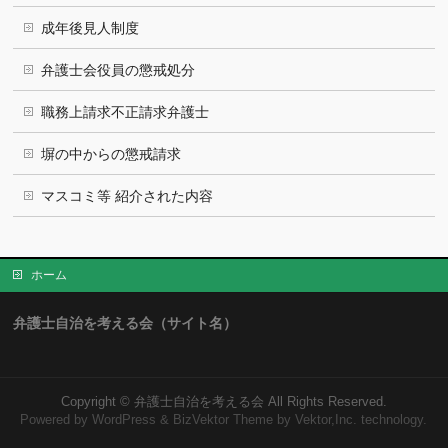
成年後見人制度
弁護士会役員の懲戒処分
職務上請求不正請求弁護士
塀の中からの懲戒請求
マスコミ等 紹介された内容
ホーム
弁護士自治を考える会（サイト名）
Copyright ©
弁護士自治を考える会
All Rights Reserved.
Powered by
WordPress
&
BizVektor Theme
by Vektor,Inc. technology.