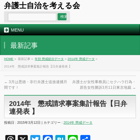
弁護士自治を考える会
MENU
最新記事
HOME
»
最新記事 »
年別 懲戒処分データ
»
2014年 懲戒データ
»
2014年 懲戒請求事案集計報告【日弁連発表 】
←
3月は悪徳・非行弁護士追放逮捕月
弁護士が女性事務員にセクハラ行為・
間です！
原告女性勝訴3月11日東京地裁
→
2014年 懲戒請求事案集計報告【日弁
連発表 】
投稿日 : 2015年3月12日 | カテゴリー :
2014年 懲戒データ