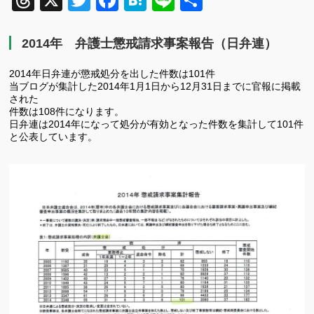
Threads
X
Twitter
Facebook
Hatena
Line
共
有
2014年 弁護士懲戒請求事案報告（日弁連）
2014年日弁連が懲戒処分を出した件数は101件
当ブログが集計した2014年1月1日から12月31日までに官報に掲載
された
件数は108件になります。
日弁連は2014年になって処分が有効となった件数を集計して101件
と公表しています。