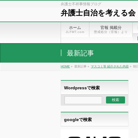
弁護士不祥事情報ブログ
弁護士自治を考える会
ホーム
官報 掲載分
JLFMT.com
懲戒処分（官報）より
最新記事
HOME
»
最新記事 »
マスコミ等 紹介された内容
»
朝
Wordpressで検索
googleで検索