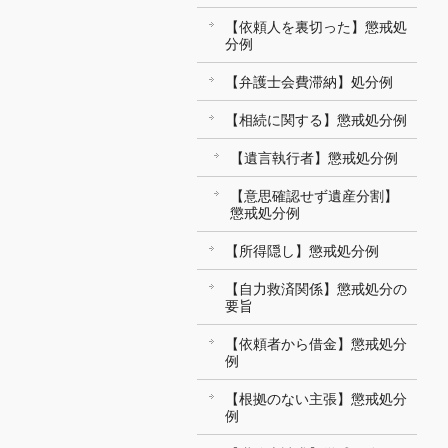
【依頼人を裏切った】懲戒処
分例
【弁護士会費滞納】処分例
【相続に関する】懲戒処分例
【遺言執行者】懲戒処分例
【意思確認せず遺産分割】
懲戒処分例
【所得隠し】懲戒処分例
【自力救済関係】懲戒処分の
要旨
【依頼者から借金】懲戒処分
例
【根拠のない主張】懲戒処分
例