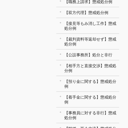
【職務上請求】懲戒処分例
【双方代理】懲戒処分例
【接見等もみ消し工作】懲戒
処分例
【裁判資料等返却せず】懲戒
処分例
【公設事務所】処分と非行
【相手方と直接交渉】懲戒処
分例
【預り金に関する】懲戒処分
例
【着手金に関する】懲戒処分
例
【事務員に対する非行】懲戒
処分例