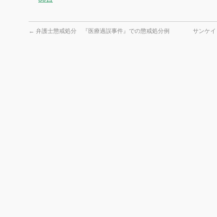
←
弁護士懲戒処分 『医療過誤事件』での懲戒処分例
サンケイ