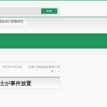
戒請求の実務研究
 2015年3月24日 『弁護士懲戒過去最悪の背
景』
→
護士が事件放置