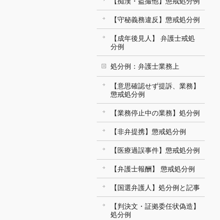
【痴漢・盗撮他】懲戒処分例
【守秘義務違反】懲戒処分例
【成年後見人】 弁護士戒処
分例
処分例：弁護士業務上
【意思確認せず提訴、業務】
懲戒処分例
【業務停止中の業務】処分例
【非弁提携】懲戒処分例
【医療過誤事件】懲戒処分例
【弁護士報酬】 懲戒処分例
【国選弁護人】処分例と記事
【判決文・証拠委任状偽造】
処分例