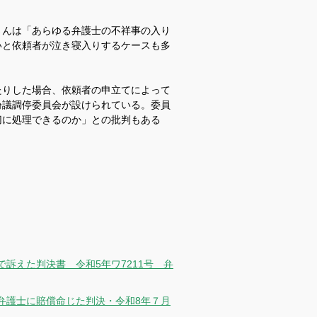
さんは「あらゆる弁護士の不祥事の入り
いと依頼者が泣き寝入りするケースも多
たりした場合、依頼者の申立てによって
紛議調停委員会が設けられている。委員
切に処理できるのか」との批判もある
訴えた判決書 令和5年ワ7211号 弁
弁護士に賠償命じた判決・令和8年７月