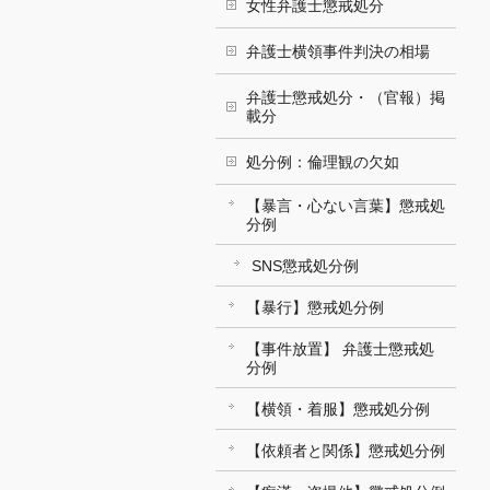
女性弁護士懲戒処分
弁護士横領事件判決の相場
弁護士懲戒処分・（官報）掲
載分
処分例：倫理観の欠如
【暴言・心ない言葉】懲戒処
分例
SNS懲戒処分例
【暴行】懲戒処分例
【事件放置】 弁護士懲戒処
分例
【横領・着服】懲戒処分例
【依頼者と関係】懲戒処分例