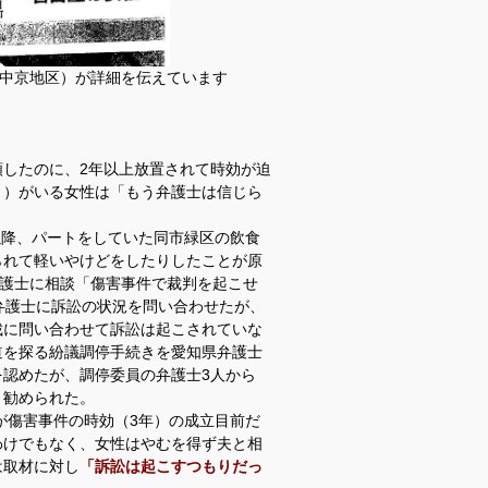
（中京地区）が詳細を伝えています
したのに、2年以上放置されて時効が迫
２）がいる女性は「もう弁護士は信じら
以降、パートをしていた同市緑区の飲食
られて軽いやけどをしたりしたことが原
弁護士に相談「傷害事件で裁判を起こせ
弁護士に訴訟の状況を問い合わせたが、
裁に問い合わせて訴訟は起こされていな
道を探る紛議調停手続きを愛知県弁護士
認めたが、調停委員の弁護士3人から
と勧められた。
が傷害事件の時効（3年）の成立目前だ
わけでもなく、女性はやむを得ず夫と相
は取材に対し
「訴訟は起こすつもりだっ