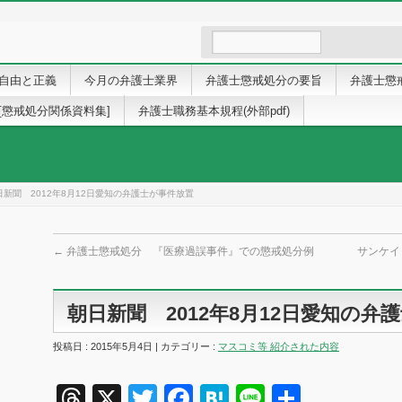
自由と正義
今月の弁護士業界
弁護士懲戒処分の要旨
弁護士懲
[懲戒処分関係資料集]
弁護士職務基本規程(外部pdf)
日新聞 2012年8月12日愛知の弁護士が事件放置
←
弁護士懲戒処分 『医療過誤事件』での懲戒処分例
サンケイ
朝日新聞 2012年8月12日愛知の弁
投稿日 : 2015年5月4日 | カテゴリー :
マスコミ等 紹介された内容
Threads
X
Twitter
Facebook
Hatena
Line
共