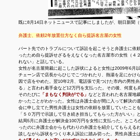
既に8月14日ネットニュースで記事にしましたが、朝日新聞
弁護士、依頼2年放置仕方なく自ら提訴名古屋の女性
パート先でのトラブルについて訴訟を起こそうと弁護士に依頼
ったため自ら提訴せざるをえなくなった名古屋市の女性（４
れない」と話している。
女性が名古屋簡裁に起こした訴状によると女性は2009年6月
チェーン店で店長からひじでこづかれたり、熱湯を足にかけ
因で店をやめた。翌10年2月、電話張で見つけた市内の男性
る」と言われ着手金など12万円を支払った。その後、何度も
そのたびに
「まもなく判決がでる」
などと言われた名古屋地
かったことがわかった。女性は弁護士会が間に入って解決の
会に申し立てた男性弁護士は女性の依頼を放置していたことを
「５０万円で示談して引き続き担当してもらった方がいい」
結局5月に弁護士が解決金100万円を女性に支払った。ところ
ったのに弁護士会からも代わりの弁護士を紹介してもらえる
談しながら訴状をつくり本人訴訟に踏み切った。男性弁護士