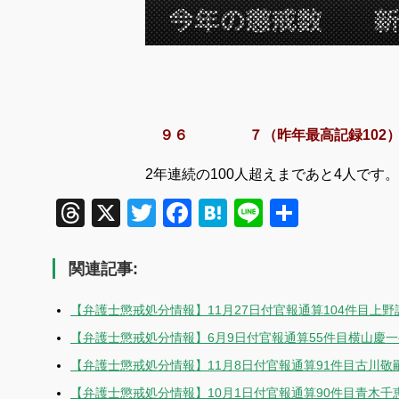
９６ ７
（昨年最高記録102
2年連続の100人超えまであと4人
Threads
X
Twitter
Facebook
Hatena
Line
共
有
関連記事:
【弁護士懲戒処分情報】11月27日付官報通算104件目上
【弁護士懲戒処分情報】6月9日付官報通算55件目横山慶
【弁護士懲戒処分情報】11月8日付官報通算91件目古川敬
【弁護士懲戒処分情報】10月1日付官報通算90件目青木