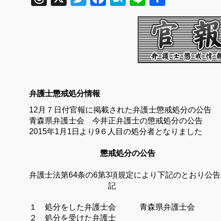
有
弁護士懲戒処分情報
12月７
日付官報に掲載された弁護士懲戒処分の公告
青森県弁護士会 今井正弁
護士の懲戒処分の公告
2015
年
1
月
1
日より9６人目の処分者となりました
懲戒処分の公告
弁護士法第
64
条の
6
第
3
項規定により下記のとおり公告
記
１ 処分をした弁護士会 青森県弁護士会
２ 処分を受けた弁護士