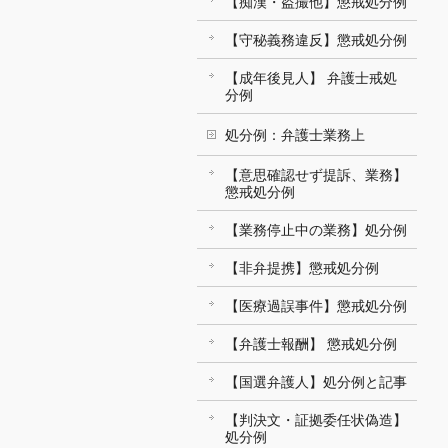
【痴漢・盗撮他】懲戒処分例
【守秘義務違反】懲戒処分例
【成年後見人】 弁護士戒処
分例
処分例：弁護士業務上
【意思確認せず提訴、業務】
懲戒処分例
【業務停止中の業務】処分例
【非弁提携】懲戒処分例
【医療過誤事件】懲戒処分例
【弁護士報酬】 懲戒処分例
【国選弁護人】処分例と記事
【判決文・証拠委任状偽造】
処分例