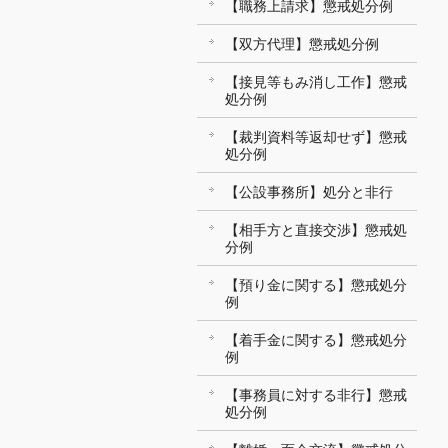
【職務上請求】懲戒処分例
【双方代理】懲戒処分例
【接見等もみ消し工作】懲戒
処分例
【裁判資料等返却せず】懲戒
処分例
【公設事務所】処分と非行
【相手方と直接交渉】懲戒処
分例
【預り金に関する】懲戒処分
例
【着手金に関する】懲戒処分
例
【事務員に対する非行】懲戒
処分例