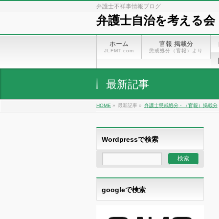
弁護士不祥事情報ブログ
弁護士自治を考える会
ホーム
官報 掲載分
JLFMT.com
懲戒処分（官報）より
最新記事
HOME
»
最新記事 »
弁護士懲戒処分・（官報）掲載分
Wordpressで検索
googleで検索