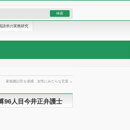
戒請求の実務研究
家裁書記官を逮捕 女性にみだらな言葉
→
算96人目今井正弁護士