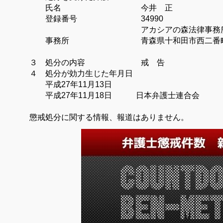
氏名 今井 正
登録番号 34990
アカシアの森法律事務
事務所 青森県十和田市西二番
３ 処分の内容 戒 告
４ 処分が効力生じた年月日
平成
27
年11
月13
日
平成
27
年11
月18
日 日本弁護士連合会
懲戒処分に関する情報、報道はありません。