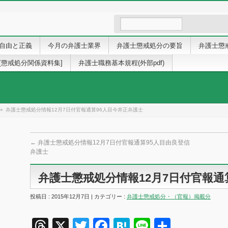
自由と正義
今月の弁護士業界
弁護士懲戒処分の要旨
弁護士懲
[懲戒処分関係資料集]
弁護士職務基本規程(外部pdf)
»
弁護士懲戒処分情報12月7日付官報通算96人目今井正弁護士
←
弁護士懲戒処分情報12月7日付官報通算95人目由良登信
弁護士
弁護士懲戒処分情報12月7日付官報通
投稿日 : 2015年12月7日 | カテゴリー :
弁護士懲戒処分・（官報）掲載分
Threads
X
Twitter
Facebook
Hatena
Line
共