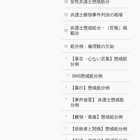
女性弁護士懲戒処分
弁護士横領事件判決の相場
弁護士懲戒処分・（官報）掲
載分
処分例：倫理観の欠如
【暴言・心ない言葉】懲戒処
分例
SNS懲戒処分例
【暴行】懲戒処分例
【事件放置】 弁護士懲戒処
分例
【横領・着服】懲戒処分例
【依頼者と関係】懲戒処分例