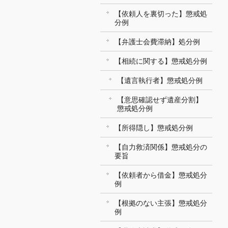
【依頼人を裏切った】懲戒処
分例
【弁護士会費滞納】処分例
【相続に関する】懲戒処分例
【遺言執行者】懲戒処分例
【意思確認せず遺産分割】
懲戒処分例
【所得隠し】懲戒処分例
【自力救済関係】懲戒処分の
要旨
【依頼者から借金】懲戒処分
例
【根拠のない主張】懲戒処分
例