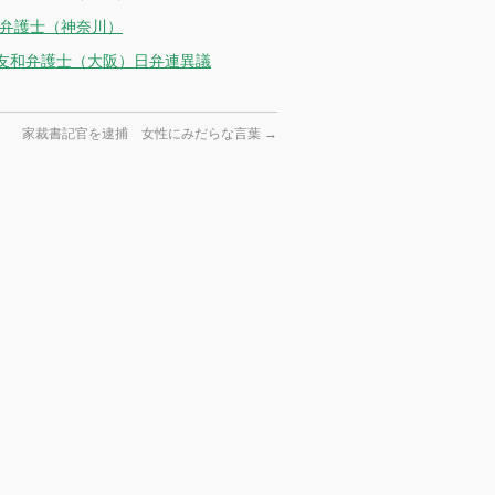
一弁護士（神奈川）
山友和弁護士（大阪）日弁連異議
家裁書記官を逮捕 女性にみだらな言葉
→