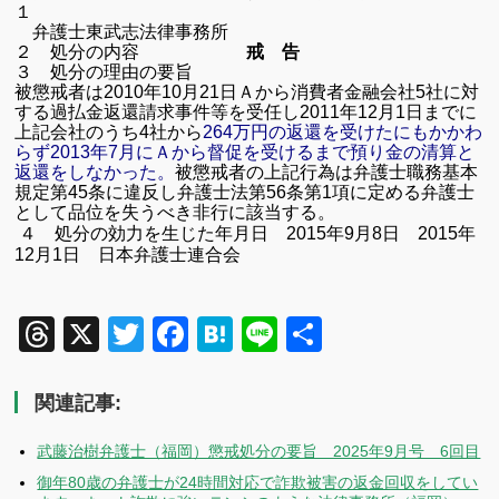
１
弁護士東武志法律事務所
２ 処分の内容
戒 告
３ 処分の理由の要旨
被懲戒者は
2010
年
10
月
21
日Ａから消費者金融会社
5
社に対
する過払金返還請求事件等を受任し
2011
年
12
月
1
日までに
上記会社のうち
4
社から
264
万円の返還を受けたにもかかわ
らず
2013
年
7
月にＡから督促を受けるまで預り金の清算と
返還をしなかった。
被懲戒者の上記行為は弁護士職務基本
規定第
45
条に違反し弁護士法第
56
条第
1
項に定める弁護士
として品位を失うべき非行に該当する。
４ 処分の効力を生じた年月日
2015
年
9
月
8
日
2015
年
12
月
1
日 日本弁護士連合会
Threads
X
Twitter
Facebook
Hatena
Line
共
有
関連記事:
武藤治樹弁護士（福岡）懲戒処分の要旨 2025年9月号 6回目
御年80歳の弁護士が24時間対応で詐欺被害の返金回収をしてい