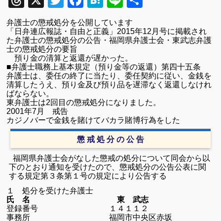
Threads
X
Twitter
Facebook
Hatena
Line
共
有
弁護士の懲戒処分を公開しています
「日弁連広報誌・自由と正義」
2015
年
12
月号に掲載され
た弁護士の懲戒処分の公告・福岡県弁護士会・東武志弁護
士の懲戒処分の要旨
預り金の清算と返還が遅かった。
■弁護士職務上基本規定
（預り金等の返還）
第四十五条
弁護士は、委任の終了に当たり、委任契約に従い、金銭を
清算したうえ、預り金及び預り品を遅滞なく返還しなけれ
ばならない。
東弁護士は
2
回目の懲戒処分になりました。
2001
年
7
月
戒告
カジノバーで金銭を賭けてバカラ賭博行為をした
懲 戒 処 分 の 公 告
福岡県弁護士会がなした懲戒の処分について同会から以
下のとおり通知を受けたので、懲戒処分の公告公表に関
する規定第３条第１号の規定により公告する
１ 処分を受けた弁護士
氏 名 東 武志
登録番号 １４１１２
事務所 福岡市中央区赤坂