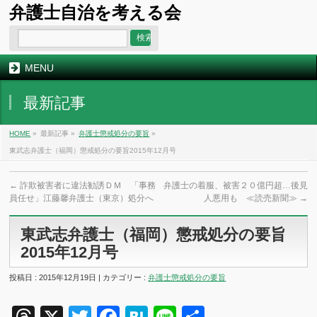
弁護士自治を考える会
MENU
最新記事
HOME
»
最新記事 »
弁護士懲戒処分の要旨
»
東武志弁護士（福岡）懲戒処分の要旨2015年12月号
←
詐欺被害者に違法勧誘ＤＭ 「事務
弁護士の着服、被害２０億円超…後見
員任せ」江藤馨弁護士（東京）処分へ
人悪用も ≪読売新聞≫
→
東武志弁護士（福岡）懲戒処分の要旨
2015年12月号
投稿日 : 2015年12月19日 | カテゴリー :
弁護士懲戒処分の要旨