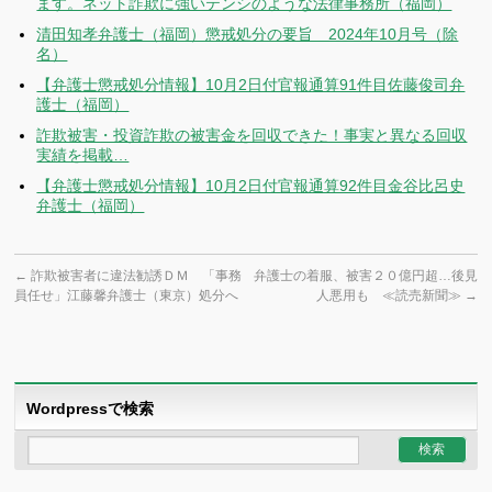
ます。ネット詐欺に強いテンシのような法律事務所（福岡）
清田知孝弁護士（福岡）懲戒処分の要旨 2024年10月号（除
名）
【弁護士懲戒処分情報】10月2日付官報通算91件目佐藤俊司弁
護士（福岡）
詐欺被害・投資詐欺の被害金を回収できた！事実と異なる回収
実績を掲載…
【弁護士懲戒処分情報】10月2日付官報通算92件目金谷比呂史
弁護士（福岡）
←
詐欺被害者に違法勧誘ＤＭ 「事務
弁護士の着服、被害２０億円超…後見
員任せ」江藤馨弁護士（東京）処分へ
人悪用も ≪読売新聞≫
→
Wordpressで検索