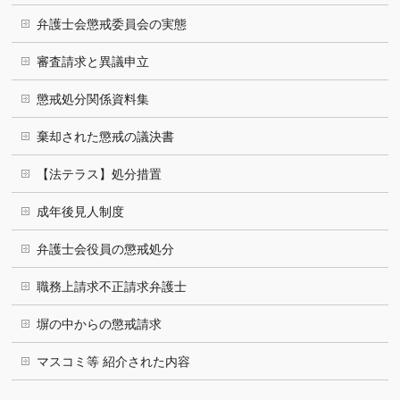
弁護士会懲戒委員会の実態
審査請求と異議申立
懲戒処分関係資料集
棄却された懲戒の議決書
【法テラス】処分措置
成年後見人制度
弁護士会役員の懲戒処分
職務上請求不正請求弁護士
塀の中からの懲戒請求
マスコミ等 紹介された内容