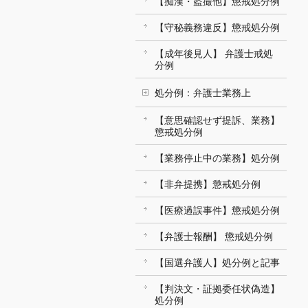
【痴漢・盗撮他】懲戒処分例
【守秘義務違反】懲戒処分例
【成年後見人】 弁護士戒処
分例
処分例：弁護士業務上
【意思確認せず提訴、業務】
懲戒処分例
【業務停止中の業務】処分例
【非弁提携】懲戒処分例
【医療過誤事件】懲戒処分例
【弁護士報酬】 懲戒処分例
【国選弁護人】処分例と記事
【判決文・証拠委任状偽造】
処分例