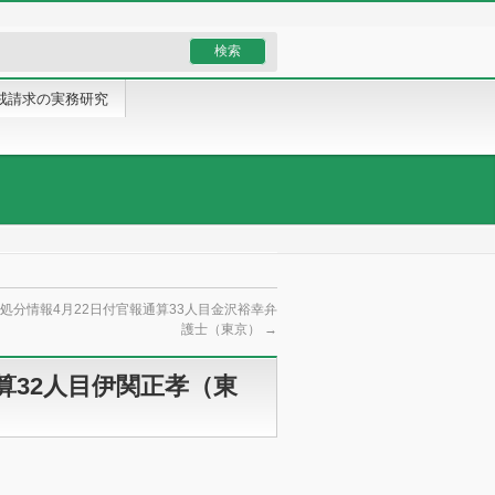
戒請求の実務研究
処分情報4月22日付官報通算33人目金沢裕幸弁
護士（東京）
→
算32人目伊関正孝（東