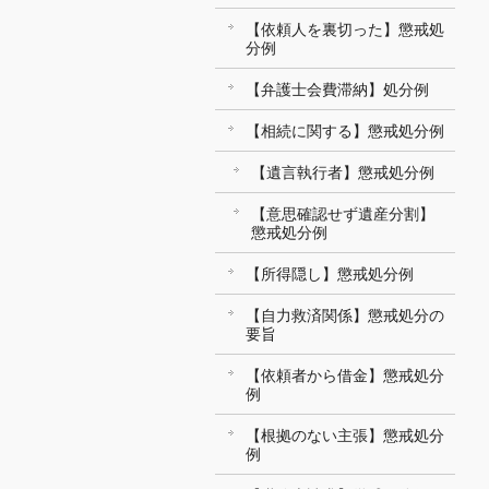
【依頼人を裏切った】懲戒処
分例
【弁護士会費滞納】処分例
【相続に関する】懲戒処分例
【遺言執行者】懲戒処分例
【意思確認せず遺産分割】
懲戒処分例
【所得隠し】懲戒処分例
【自力救済関係】懲戒処分の
要旨
【依頼者から借金】懲戒処分
例
【根拠のない主張】懲戒処分
例