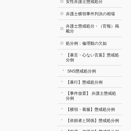
女性弁護士懲戒処分
弁護士横領事件判決の相場
弁護士懲戒処分・（官報）掲
載分
処分例：倫理観の欠如
【暴言・心ない言葉】懲戒処
分例
SNS懲戒処分例
【暴行】懲戒処分例
【事件放置】 弁護士懲戒処
分例
【横領・着服】懲戒処分例
【依頼者と関係】懲戒処分例