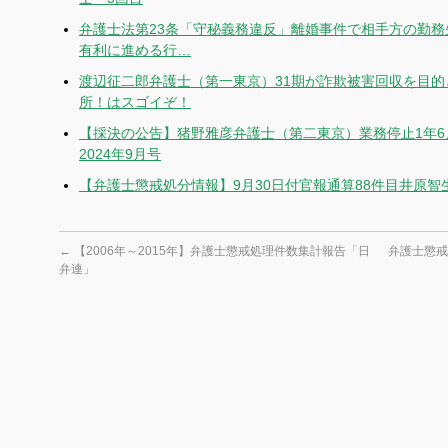
弁護士法第23条「守秘義務違反」離婚事件で相手方の勤
有利に進める行…
渡辺征二郎弁護士（第一東京）31期が詐欺被害回収を目的
所！はスゴイぞ！
【採決の公告】猪野雅彦弁護士（第二東京）業務停止1年
2024年9月号
【弁護士懲戒処分情報】9月30日付官報通算88件目井原
←
【2006年～2015年】弁護士懲戒処理件数集計報告「日
弁護士懲戒
弁連」