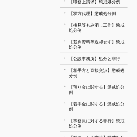
【職務上請求】懲戒処分例
【双方代理】懲戒処分例
【接見等もみ消し工作】懲戒
処分例
【裁判資料等返却せず】懲戒
処分例
【公設事務所】処分と非行
【相手方と直接交渉】懲戒処
分例
【預り金に関する】懲戒処分
例
【着手金に関する】懲戒処分
例
【事務員に対する非行】懲戒
処分例