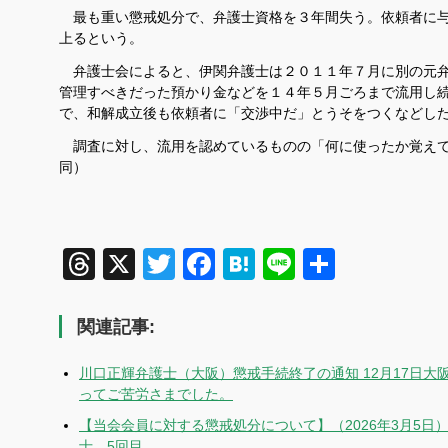
最も重い懲戒処分で、弁護士資格を３年間失う。依頼者に与
上るという。
弁護士会によると、伊関弁護士は２０１１年７月に別の元弁
管理すべきだった預かり金などを１４年５月ごろまで流用し
で、和解成立後も依頼者に「交渉中だ」とうそをつくなどし
調査に対し、流用を認めているものの「何に使ったか覚えて
同）
Threads
X
Twitter
Facebook
Hatena
Line
共
有
関連記事:
川口正輝弁護士（大阪）懲戒手続終了の通知 12月17日
ってご苦労さまでした。
【当会会員に対する懲戒処分について】（2026年3月5
士 5回目