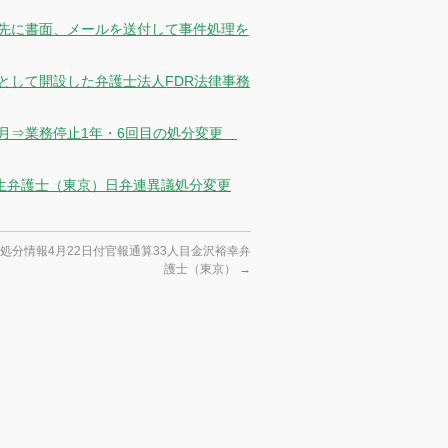
務先に書面、メールを送付して事件処理を
として開設した弁護士法人FDR法律事務
6月⇒業務停止1年・6回目の処分変更
智生弁護士（東京）日弁連異議処分変更
処分情報4月22日付官報通算33人目金沢裕幸弁
護士（東京）
→