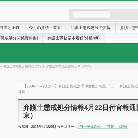
自由と正義
今月の弁護士業界
弁護士懲戒処分の要旨
弁護士懲
[懲戒処分関係資料集]
弁護士職務基本規程(外部pdf)
»
弁護士懲戒処分情報4月22日付官報通算32人目伊関正孝（東京）
←
【2006年～2015年】弁護士懲戒処理件数集計報告「日
弁護士懲戒
弁連」
弁護士懲戒処分情報4月22日付官報通
京）
投稿日 : 2016年4月22日 | カテゴリー :
弁護士懲戒処分・（官報）掲載分