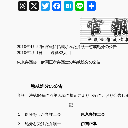
Threads
X
Twitter
Facebook
Hatena
Line
共
有
2016年4月22日官報に掲載された弁護士懲戒処分の公告
2016年1月1日～ 通算32
人目
東京弁護会 伊関正孝弁護士の懲戒処分の公告
懲戒処分の公告
弁護士法第64条の６第３項の規定により下記のとおり公告し
記
１ 処分をした弁護士会
東京弁護士会
２ 処分を受けた弁護士
伊関正孝