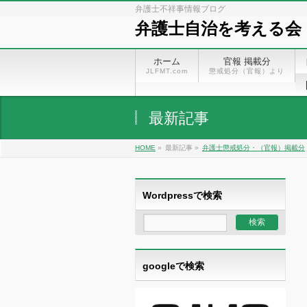
弁護士不祥事情報ブログ
弁護士自治を考える会
ホーム
官報 掲載分
JLFMT.com
懲戒処分（官報）より
最新記事
HOME
»
最新記事 »
弁護士懲戒処分・（官報）掲載分
Wordpressで検索
googleで検索