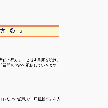
行方 ② 』
責任の行方』 と題す書庫を設け、
開質問も含めて配信していきます。
コレだけの記載で「戸籍謄本」を入