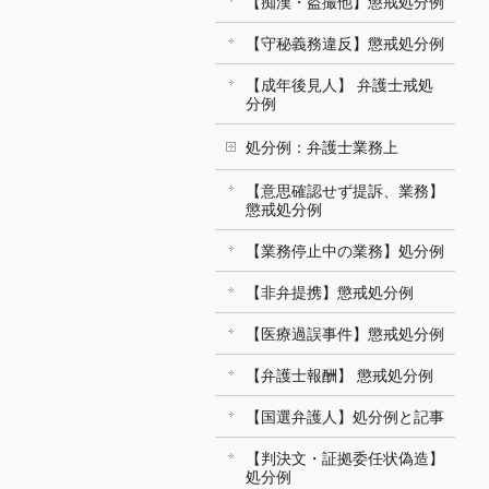
【痴漢・盗撮他】懲戒処分例
【守秘義務違反】懲戒処分例
【成年後見人】 弁護士戒処
分例
処分例：弁護士業務上
【意思確認せず提訴、業務】
懲戒処分例
【業務停止中の業務】処分例
【非弁提携】懲戒処分例
【医療過誤事件】懲戒処分例
【弁護士報酬】 懲戒処分例
【国選弁護人】処分例と記事
【判決文・証拠委任状偽造】
処分例