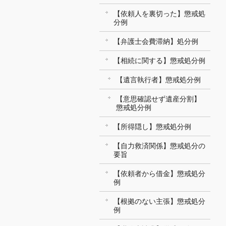
【依頼人を裏切った】懲戒処
分例
【弁護士会費滞納】処分例
【相続に関する】懲戒処分例
【遺言執行者】懲戒処分例
【意思確認せず遺産分割】
懲戒処分例
【所得隠し】懲戒処分例
【自力救済関係】懲戒処分の
要旨
【依頼者から借金】懲戒処分
例
【根拠のない主張】懲戒処分
例