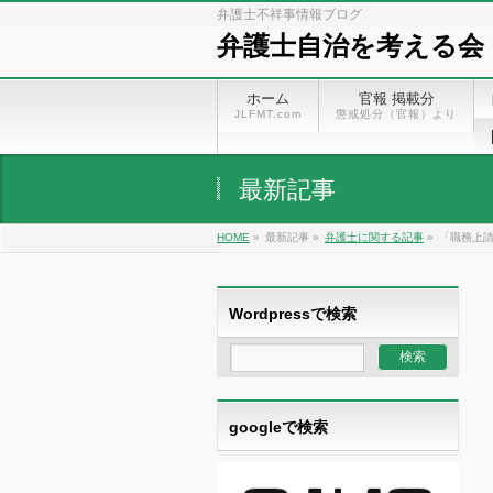
弁護士不祥事情報ブログ
弁護士自治を考える会
ホーム
官報 掲載分
JLFMT.com
懲戒処分（官報）より
最新記事
HOME
»
最新記事 »
弁護士に関する記事
»
「職務上請
Wordpressで検索
googleで検索