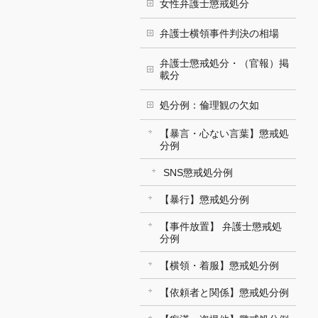
女性弁護士懲戒処分
弁護士横領事件判決の相場
弁護士懲戒処分・（官報）掲
載分
処分例：倫理観の欠如
【暴言・心ない言葉】懲戒処
分例
SNS懲戒処分例
【暴行】懲戒処分例
【事件放置】 弁護士懲戒処
分例
【横領・着服】懲戒処分例
【依頼者と関係】懲戒処分例