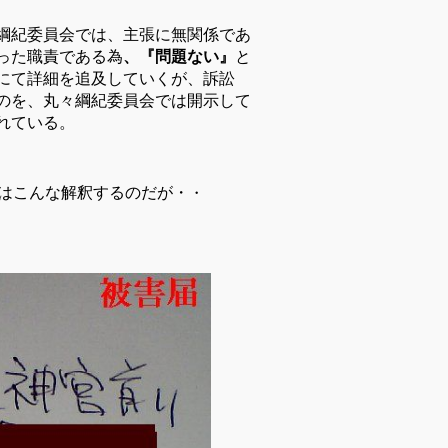
綱紀委員会では、主張に無関係であ
った職責である為
、『問題ない』
と
にて詳細を追及していくが、訴訟
のを、丸々綱紀委員会では開示して
れている。
はこんな解釈するのだが・
・