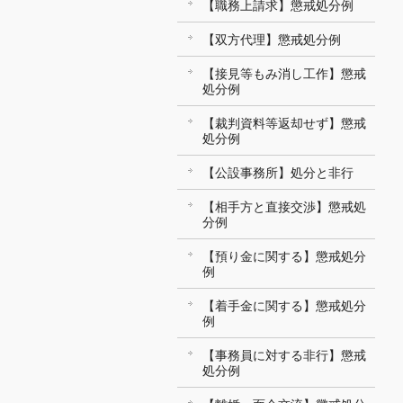
【職務上請求】懲戒処分例
【双方代理】懲戒処分例
【接見等もみ消し工作】懲戒
処分例
【裁判資料等返却せず】懲戒
処分例
【公設事務所】処分と非行
【相手方と直接交渉】懲戒処
分例
【預り金に関する】懲戒処分
例
【着手金に関する】懲戒処分
例
【事務員に対する非行】懲戒
処分例