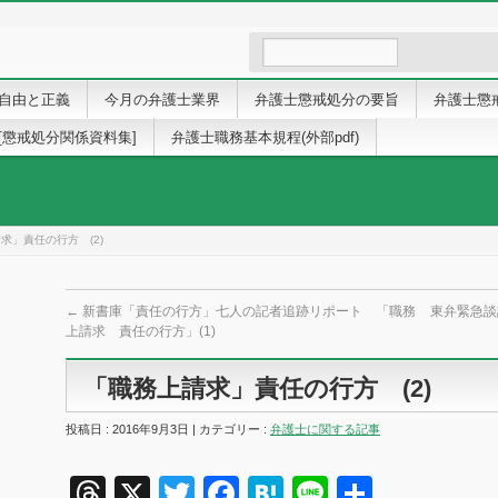
自由と正義
今月の弁護士業界
弁護士懲戒処分の要旨
弁護士懲
[懲戒処分関係資料集]
弁護士職務基本規程(外部pdf)
求」責任の行方 (2)
←
新書庫「責任の行方」七人の記者追跡リポート 「職務
東弁緊急談
上請求 責任の行方」(1)
「職務上請求」責任の行方 (2)
投稿日 : 2016年9月3日 | カテゴリー :
弁護士に関する記事
Threads
X
Twitter
Facebook
Hatena
Line
共