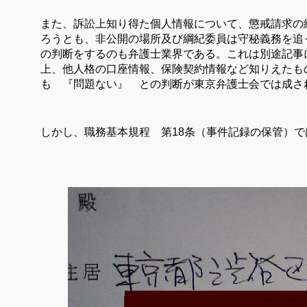
また、訴訟上知り得た個人情報について、懲戒請求の
ろうとも、非公開の場所及び綱紀委員は守秘義務を追
の判断をするのも弁護士業界である。これは別途記事
上、他人格の口座情報、保険契約情報など知りえたも
も 『問題ない』 との判断が東京弁護士会では成さ
しかし、職務基本規程 第
18
条（事件記録の保管）で