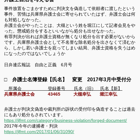
事件放置をごまかすために判決文を偽造して依頼者に渡したという
事件、苦情は兵庫県弁護士会に寄せられていたはず、弁護士会は何
も対処しなかった。
弁護士会がやったことは、大槻という姓を堀江にして記者会見をや
った。懲戒処分をするといいながら処分も出せなかった。
有罪判決が出れば弁護士資格が無くなり処分を出す必要がないから
です。兵庫県弁護士会として不名誉な除名処分を出さなくて済むか
ら、しかし若い弁護士を庇ってしまい結局、弁護士資格を失うはめ
になったのではないでしょうか
日弁連広報誌 自由と正義 6月号
□ 弁護士名簿登録【氏名】 変更 2017年3月中受付分
所属会 登録番号 氏名（旧） 氏名【新】
兵庫県弁護士会 43465 大槻幸弘 堀江幸弘
弁護士が判決文偽造や裁判所の訴状の受付印を偽造することは過去
にもあり処分もされています。
https://jlfmt.com/category/business-violation/forged-document/
2017年今年の逮捕者・判決
https://jlfmt.com/2017/01/06/31090/