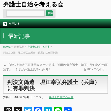
弁護士自治を考える会
MENU
最新記事
HOME
»
最新記事 »
弁護士に関する記事
»
判決文偽造 堀江幸弘弁護士（兵庫）に有罪判決
←
「職務上請求不正使用弁護士に懲戒
神田雅道弁護士（埼玉）懲戒処分の要
請求」 さすが弁護士見事な弁明！
旨2017年6月号
→
判決文偽造 堀江幸弘弁護士（兵庫）
に有罪判決
投稿日 : 2017年7月4日 | カテゴリー :
弁護士に関する記事