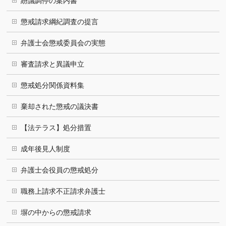
紛議調停の案内書
懲戒請求綱紀調査の提言
弁護士会懲戒委員会の実態
審査請求と異議申立
懲戒処分関係資料集
棄却された懲戒の議決書
【法テラス】処分措置
成年後見人制度
弁護士会役員の懲戒処分
職務上請求不正請求弁護士
塀の中からの懲戒請求