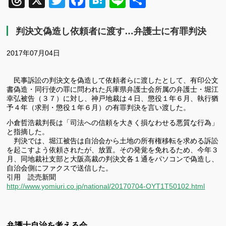
Threads
X
Twitter
Facebook
Hatena
Line
共
有
判決文偽造し依頼者に渡す…弁護士に有罪判決
2017年07月04日
民事訴訟の判決文を偽造して依頼者らに渡したとして、有印公文
書偽造・同行使の罪に問われた兵庫県弁護士会所属の弁護士・堀江
幸弘被告（３７）に対し、神戸地裁は４日、懲役１年６月、執行猶
予４年（求刑・懲役１年６月）の有罪判決を言い渡した。
小倉哲浩裁判長は「司法への信頼を大きく損なわせる悪質な行為」
と指摘した。
判決では、堀江被告は自治会から土地の所有権移転を求める訴訟
を起こすよう依頼されたが、放置。その発覚を免れるため、今年３
月、同地裁社支部と大阪高裁の判決文各１通をパソコンで偽造し、
自治会側にファクスで送信した。
引用 読売新聞
http://www.yomiuri.co.jp/national/20170704-OYT1T50102.html
弁護士自治を考える会