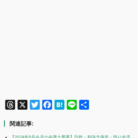
Threads
X
Twitter
Facebook
Hatena
Line
共
有
関連記事:
【2024年9月今月の弁護士業界】詐欺・判決文偽造・預り金流