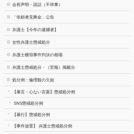
会長声明・談話（不祥事）
「依頼者見舞金」公告
弁護士【今年の逮捕者】
女性弁護士懲戒処分
弁護士横領事件判決の相場
弁護士懲戒処分・（官報）掲載分
処分例：倫理観の欠如
【暴言・心ない言葉】懲戒処分例
SNS懲戒処分例
【暴行】懲戒処分例
【事件放置】 弁護士懲戒処分例