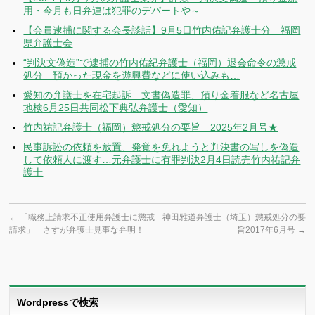
用・今月も日弁連は犯罪のデパートや～
【会員逮捕に関する会長談話】9月5日竹内佑記弁護士分 福岡
県弁護士会
“判決文偽造”で逮捕の竹内佑紀弁護士（福岡）退会命令の懲戒
処分 預かった現金を遊興費などに使い込みも…
愛知の弁護士を在宅起訴 文書偽造罪、預り金着服など名古屋
地検6月25日共同松下典弘弁護士（愛知）
竹内祐記弁護士（福岡）懲戒処分の要旨 2025年2月号★
民事訴訟の依頼を放置、発覚を免れようと判決書の写しを偽造
して依頼人に渡す…元弁護士に有罪判決2月4日読売竹内祐記弁
護士
←
「職務上請求不正使用弁護士に懲戒
神田雅道弁護士（埼玉）懲戒処分の要
請求」 さすが弁護士見事な弁明！
旨2017年6月号
→
Wordpressで検索