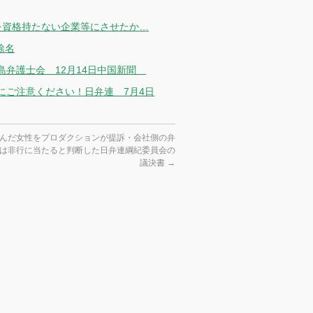
を資格持たない企業等にさせたか…
除名
島弁護士会 12月14日中国新聞
にご注意ください！日弁連 7月4日
拒んだ女性をプロダクションが提訴・会社側の弁
は非行に当たると判断した日弁連綱紀委員会の
議決書
→