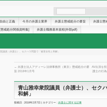
自由と正義
今月の弁護士業界
弁護士懲戒処分の要旨
弁護士懲
[懲戒処分関係資料集]
弁護士職務基本規程(外部pdf)
衆院議員（弁護士）、セクハラ問題で「被害女性と和解」
←
弁護士法人アディーレ法律事務所（東京）懲戒処分の要
AV出演を
旨 2018年1月号
護士の行為
青山雅幸衆院議員（弁護士）、セク
和解」
投稿日 : 2018年2月7日 | カテゴリー :
弁護士に関する記事