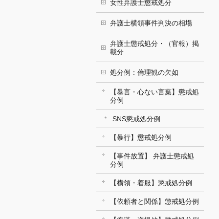
女性弁護士懲戒処分
弁護士横領事件判決の相場
弁護士懲戒処分・（官報）掲
載分
処分例：倫理観の欠如
【暴言・心ない言葉】懲戒処
分例
SNS懲戒処分例
【暴行】懲戒処分例
【事件放置】 弁護士懲戒処
分例
【横領・着服】懲戒処分例
【依頼者と関係】懲戒処分例