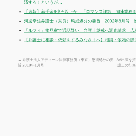
済する！というが…
【速報】着手金9億円以上か…「ロマンス詐欺」関連業務
河辺幸雄弁護士（奈良）懲戒処分の要旨 2002年8月号 
「ルフィ」接見室で通話疑い、弁護士懲戒へ調査請求 広
【弁護士に相談・依頼をするみなさまへ】相談・依頼の際
←
弁護士法人アディーレ法律事務所（東京）懲戒処分の要
AV出演を
旨 2018年1月号
護士の行為