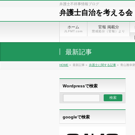
弁護士不祥事情報ブログ
弁護士自治を考える会
ホーム
官報 掲載分
JLFMT.com
懲戒処分（官報）より
最新記事
HOME
»
最新記事 »
弁護士に関する記事
»
青山雅幸
Wordpressで検索
googleで検索