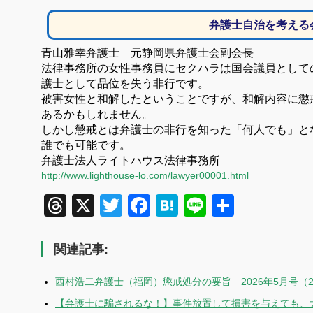
弁護士自治を考える
青山雅幸弁護士 元静岡県弁護士会副会長
法律事務所の女性事務員にセクハラは国会議員として
護士として品位を失う非行です。
被害女性と和解したということですが、和解内容に懲
あるかもしれません。
しかし懲戒とは弁護士の非行を知った「何人でも」と
誰でも可能です。
弁護士法人ライトハウス法律事務所
http://www.lighthouse-lo.com/lawyer00001.html
Threads
X
Twitter
Facebook
Hatena
Line
共
有
関連記事:
西村浩二弁護士（福岡）懲戒処分の要旨 2026年5月号（
【弁護士に騙されるな！】事件放置して損害を与えても、