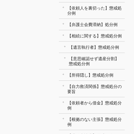
【依頼人を裏切った】懲戒処
分例
【弁護士会費滞納】処分例
【相続に関する】懲戒処分例
【遺言執行者】懲戒処分例
【意思確認せず遺産分割】
懲戒処分例
【所得隠し】懲戒処分例
【自力救済関係】懲戒処分の
要旨
【依頼者から借金】懲戒処分
例
【根拠のない主張】懲戒処分
例