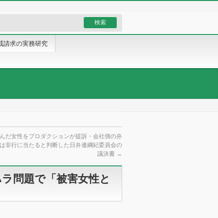
戒請求の実務研究
拒んだ女性をプロダクションが提訴・会社側の弁
は非行に当たると判断した日弁連綱紀委員会の
議決書
→
ハラ問題で「被害女性と