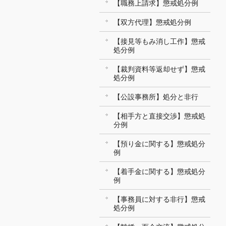
【職務上請求】懲戒処分例
【双方代理】懲戒処分例
【接見等もみ消し工作】懲戒
処分例
【裁判資料等返却せず】懲戒
処分例
【公設事務所】処分と非行
【相手方と直接交渉】懲戒処
分例
【預り金に関する】懲戒処分
例
【着手金に関する】懲戒処分
例
【事務員に対する非行】懲戒
処分例