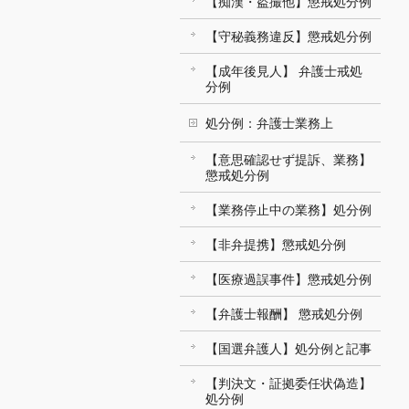
【痴漢・盗撮他】懲戒処分例
【守秘義務違反】懲戒処分例
【成年後見人】 弁護士戒処
分例
処分例：弁護士業務上
【意思確認せず提訴、業務】
懲戒処分例
【業務停止中の業務】処分例
【非弁提携】懲戒処分例
【医療過誤事件】懲戒処分例
【弁護士報酬】 懲戒処分例
【国選弁護人】処分例と記事
【判決文・証拠委任状偽造】
処分例