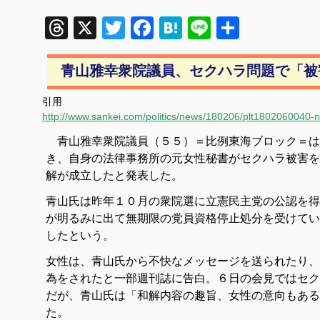
Threads
X
Twitter
Facebook
Hatena
Line
共
有
青山雅幸衆院議員、セクハラ問題で「被
引用
http://www.sankei.com/politics/news/180206/plt1802060040-n
青山雅幸衆院議員（５５）＝比例東海ブロック＝は
き、自身の法律事務所の元女性秘書がセクハラ被害を
解が成立したと発表した。
青山氏は昨年１０月の衆院選に立憲民主党の公認を得
が明るみに出て無期限の党員資格停止処分を受けてい
したという。
女性は、青山氏から不快なメッセージを送られたり、
為をされたと一部週刊誌に告白。６日の会見ではセク
だが、青山氏は「和解内容の趣旨、女性の意向もある
た。