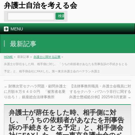
弁護士自治を考える会
MENU
最新記事
HOME
»
最新記事 »
弁護士に関する記事
»
弁護士が辞任をした時、相手側に対し、「うちの依頼者があなたを刑事告訴の手続きをとる
予定」と、相手側会社にFAXした。第一東京弁護士会のベテラン弁護士
←
財務次官セクハラ問題・顧問弁護士
【法律事務所職員・弁護士会職員に対
に月額８万６４００円 「被害者名乗
するセクハラ・パワハラ非行に関する
り出ろ！」銀座総合法律事務所
弁護士懲戒処分例】2025年3月更新
→
弁護士が辞任をした時、相手側に対
し、「うちの依頼者があなたを刑事告
訴の手続きをとる予定」と、相手側会