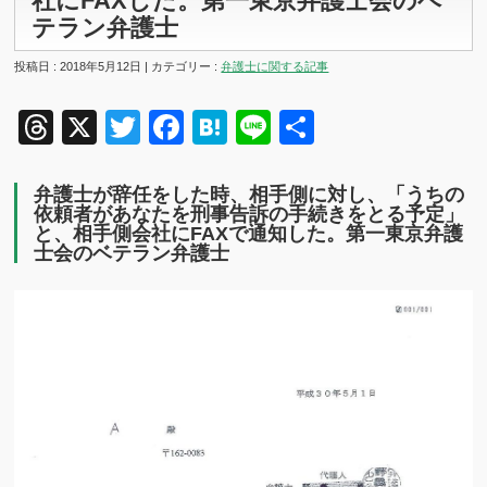
社にFAXした。第一東京弁護士会のベ
テラン弁護士
投稿日 : 2018年5月12日 | カテゴリー :
弁護士に関する記事
Threads
X
Twitter
Facebook
Hatena
Line
共
有
弁護士が辞任をした時、相手側に対し、「うちの
依頼者があなたを刑事告訴の手続きをとる予定」
と、相手側会社にFAXで通知した。第一東京弁護
士会のベテラン弁護士