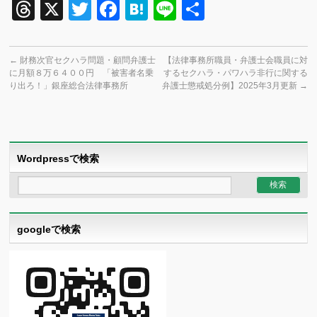
Threads
X
Twitter
Facebook
Hatena
Line
共
有
←
財務次官セクハラ問題・顧問弁護士
【法律事務所職員・弁護士会職員に対
に月額８万６４００円 「被害者名乗
するセクハラ・パワハラ非行に関する
り出ろ！」銀座総合法律事務所
弁護士懲戒処分例】2025年3月更新
→
Wordpressで検索
googleで検索