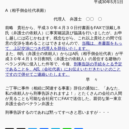
平成30年5月1日
A（相手側会社代表殿）
代理人 弁護士 〇〇 〇
前略 貴社から、平成３０年４月３０日付書面をFAXで頂戴しB
氏（弁護士の依頼人）に事実確認及び協議を行いましたが、お申
し越しには応じかねます。残念ながら、これ以上貴社との間で任
意の交渉を進めることはできませんので、
当職は、本書面をもっ
て、上記交渉につき代理人を辞任いたします。
また、B氏（弁護士の依頼人）からはA氏（相手側会社代表）が平
成３０年４月１９日夜B氏（弁護士の依頼人）の居住する建物の
ベランダ内に侵入した件等で、今後、
刑事告訴の手続をとる予定
であることを、A氏（会社代表）にお伝えいただきたいとのこと
ですので併せてご連絡いたします。
早 々
ご丁寧に事件（相続に関連する事案）辞任の通知に、「あなた、
私の依頼人から刑事告訴されますよ！」とたくさんの会社の人間
が見ることも可能な会社宛てにFAXで送信した。親切な第一東京
弁護士会のベテラン弁護士
刑事告訴するのであれば黙ってすべきと思いますが・・・