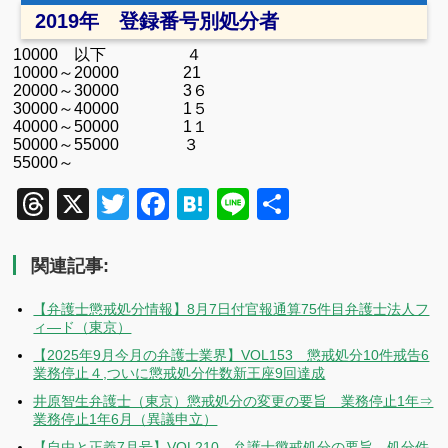
2019年 登録番号別処分者
10000 以下 ４
10000～20000 21
20000～30000 3６
30000～40000 1５
40000～50000 1１
50000～55000 ３
55000～
Threads
X
Twitter
Facebook
Hatena
Line
共
有
関連記事:
【弁護士懲戒処分情報】8月7日付官報通算75件目弁護士法人フ
ィ―ド（東京）
【2025年9月今月の弁護士業界】VOL153 懲戒処分10件戒告6
業務停止４,ついに懲戒処分件数新王座9回達成
井原智生弁護士（東京）懲戒処分の変更の要旨 業務停止1年⇒
業務停止1年6月（異議申立）
【自由と正義7月号】VOL210 弁護士懲戒処分の要旨 処分件