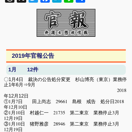
有
2019年官報公告
1月 12件
〇1
月
4
日 裁決の公告処分変更 杉山博亮（東京）業務停
止
1
年
6
月⇒
9
月
2018
年
月
日
12
12
①1月7日 田上尚志 29661 島根 戒告 処分日2018
年12月10日
②1月10日 村越仁一 21735 第二東京 業務停止3月
12月19日
③1月10日 猪野雅彦 28946 第二東京 業務停止3月
12月19日