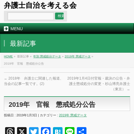
弁護士自治を考える会
MENU
最新記事
HOME
»
最新記事 »
年別 懲戒処分データ
»
2019年 懲戒データ
»
2019年 官報 懲戒処分公告
←
2018年 弁護士に関連した報道、
2019年1月4日付官報・裁決の公告・弁
当会の記事一覧です。(2)
護士懲戒処分の変更・杉山博亮弁護士
（東京）
→
2019年 官報 懲戒処分公告
投稿日 : 2019年1月3日 | カテゴリー :
2019年 懲戒データ
Threads
X
Twitter
Facebook
Hatena
Line
共