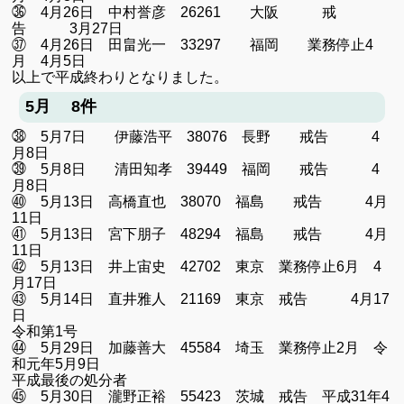
㊱ 4月26日 中村誉彦 26261 大阪 戒
告 3月27日
㊲ 4月26日 田畠光一 33297 福岡 業務停止4
月 4月5日
以上で平成終わりとなりました。
5月 8件
㊳ 5月7日 伊藤浩平 38076 長野 戒告 4
月8日
㊴ 5月8日 清田知孝 39449 福岡 戒告 4
月8日
㊵ 5月13日 高橋直也 38070 福島 戒告 4月
11日
㊶ 5月13日 宮下朋子 48294 福島 戒告 4月
11日
㊷ 5月13日 井上宙史 42702 東京 業務停止6月 4
月17日
㊸ 5月14日 直井雅人 21169 東京 戒告 4月17
日
令和第1号
㊹ 5月29日 加藤善大 45584 埼玉 業務停止2月 令
和元年5月9日
平成最後の処分者
㊺ 5月30日 瀧野正裕 55423 茨城 戒告 平成31年4