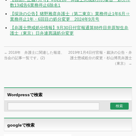
数13戒告6業務停止6除名1
【採決の公告】猪野雅彦弁護士（第二東京）業務停止1年6月⇒
業務停止1年・6回目の処分変更 2024年9月号
【弁護士懲戒処分情報】9月30日付官報通算88件目井原智生弁
護士（東京）日弁連異議処分変更
←
2018年 弁護士に関連した報道、
2019年1月4日付官報・裁決の公告・弁
当会の記事一覧です。(2)
護士懲戒処分の変更・杉山博亮弁護士
（東京）
→
Wordpressで検索
googleで検索