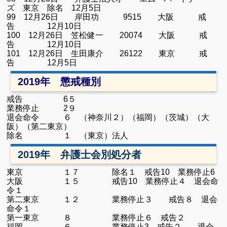
ズ 東京 除名 12月5日
99 12月26日 岸田功 9515 大阪 戒
告 12月10日
100 12月26日 笠松健一 20074 大阪 戒
告 12月10日
101 12月26日 生田康介 26122 東京 戒
告 12月5日
2019年 懲戒種別
戒告 6５
業務停止 2９
退会命令 ６ （神奈川２）（福岡）（茨城）（大
阪）（第二東京）
除名 １ （東京）法人
2019年 弁護士会別処分者
東京 １７ 除名１ 戒告10 業務停止6
大阪 １５ 戒告10 業務停止４ 退会命
令１
第二東京 １２ 業務停止３ 戒告８ 退会
命令１
第一東京 ８ 業務停止６ 戒告２
福岡 ６
業務停止3
戒告２ 退会