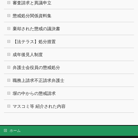
審査請求と異議申立
懲戒処分関係資料集
棄却された懲戒の議決書
【法テラス】処分措置
成年後見人制度
弁護士会役員の懲戒処分
職務上請求不正請求弁護士
塀の中からの懲戒請求
マスコミ等 紹介された内容
ホーム