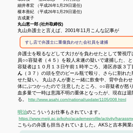
細井孝宏 （平成26年1月29日退任)
榎本善紀 （平成26年1月29日退任)
吉成夏子
丸山恵一郎 (社外取締役)
丸山弁護士と言えば、2001年11月こんな記事が
すし店で弁護士に重傷負わせた会社員を逮捕
弁護士を殴るなどして大けがを負わせたとして警視庁
員○○容疑者（４５）を殺人未遂の疑いで逮捕した、
容疑者は１０月１３日午前１時半ごろ、港区赤坂３丁
ん
（３７）の頭を空のビール瓶で殴り、さらに割れた
せた疑い。
丸山さんが妻と一緒に飲食中、背中合わせ
体にぶつかったので
注意したところ、○○容疑者が怒
血多量で一時は意識不明の重体となったが、現在は退
る。
http://www.asahi.com/national/update/1105/008.html
明治
のこういうお仕事もされています。
https://www.meiji.ac.jp/koho/academeprofile/activity/harassm
こちらの弁護も担当されていました。
AKSと吉本興