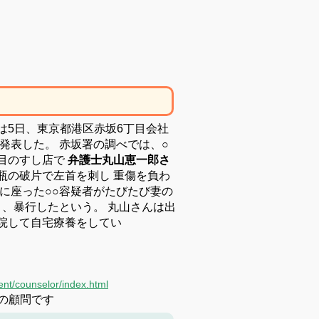
は5日、東京都港区赤坂6丁目会社
と発表した。
赤坂署の調べでは、○
目のすし店で
弁護
士丸山恵一郎さ
瓶の破片で左首を刺し
重傷を負わ
に座った○○容疑者がたびたび妻の
り、暴行したという。
丸山さんは出
院して自宅療養をしてい
ent/counselor/index.html
業の顧問です