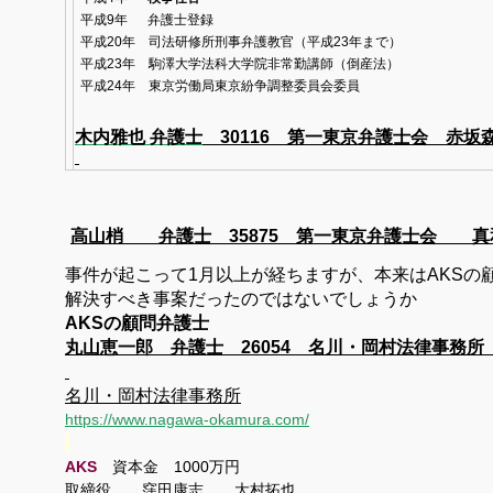
平成
9
年
弁護士登録
平成
20
年 司法研修所刑事弁護教官（平成
23
年まで）
平成
23
年 駒澤大学法科大学院非常勤講師（倒産法）
平成
24
年 東京労働局東京紛争調整委員会委員
木内雅也
弁護士
30116 第一東京弁護士会 赤坂
高山梢 弁護士 35875 第一東京弁護士会 真
事件が起こって1月以上が経ちますが、本来はAKSの
解決すべき事案だったのではないでしょうか
AKSの顧問弁護士
丸山恵一郎 弁護士 26054 名川・岡村法律事務
名川・岡村法律事務所
https://www.nagawa-okamura.com/
AKS
資本金 1000万円
取締役 窪田康志 大村拓也