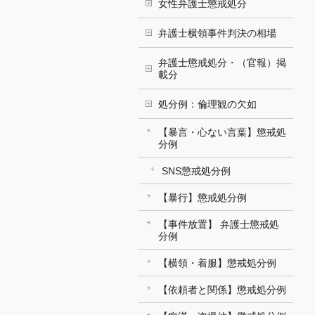
女性弁護士懲戒処分
弁護士横領事件判決の相場
弁護士懲戒処分・（官報）掲
載分
処分例：倫理観の欠如
【暴言・心ない言葉】懲戒処
分例
SNS懲戒処分例
【暴行】懲戒処分例
【事件放置】 弁護士懲戒処
分例
【横領・着服】懲戒処分例
【依頼者と関係】懲戒処分例