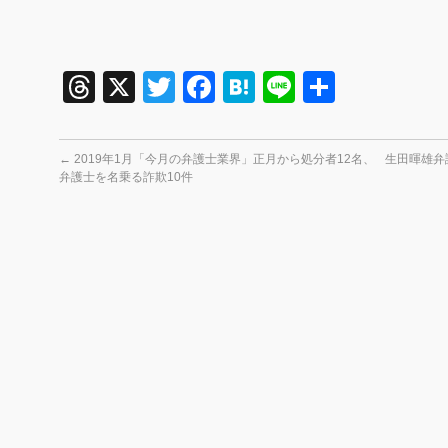
Threads
X
Twitter
Facebook
Hatena
Line
共
有
←
2019年1月「今月の弁護士業界」正月から処分者12名、
生田暉雄弁
弁護士を名乗る詐欺10件