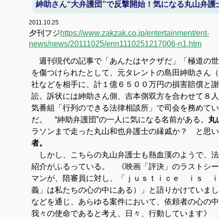
紳助さん“大弁護団”で反撃開始！気になる丸山弁護
2011.10.25
夕刊フジ
https://www.zakzak.co.jp/entertainment/ent-
news/news/20111025/enn1110251217006-n1.htm
週刊現代の記事で「あんたはヤクザだ」「極道の世
を傷つけられたとして、元タレントの島田紳助さん（
社などを相手に、計１億６５００万円の損害賠償と謝
訟。訴状には紳助さん側、吉本側双方を合わせて８人
気番組「行列のできる法律相談所」で司会を務めてい
だ。 “紳助弁護団”の一人に気になる名前がある。
丸
ラソンまで走った丸山和也弁護士の縁戚か？ と思い
者。
しかし、こちらの丸山弁護士も熱血漢のようで、法
紹介がふるっている。 《映画「評決」のラストシー
マンが、陪審員に対し、「ｊｕｓｔｉｃｅ ｉｓ ｉ
義」は私たちの心の中にある）」と語りかけていまし
などを通じ、あらゆる案件において、依頼者の心の中
我々の使命であると考え、日々、行動しています》