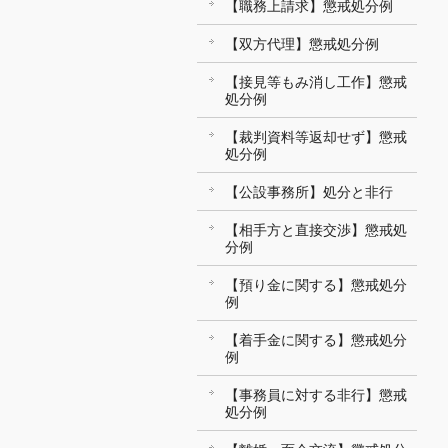
【職務上請求】懲戒処分例
【双方代理】懲戒処分例
【接見等もみ消し工作】懲戒
処分例
【裁判資料等返却せず】懲戒
処分例
【公設事務所】処分と非行
【相手方と直接交渉】懲戒処
分例
【預り金に関する】懲戒処分
例
【着手金に関する】懲戒処分
例
【事務員に対する非行】懲戒
処分例