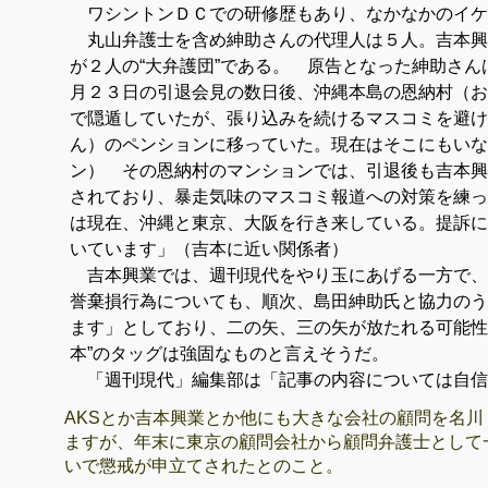
ワシントンＤＣでの研修歴もあり、なかなかのイケ
丸山弁護士を含め紳助さんの代理人は５人。吉本興
が２人の“大弁護団”である。 原告となった紳助さ
月２３日の引退会見の数日後、沖縄本島の恩納村（お
で隠遁していたが、張り込みを続けるマスコミを避け
ん）のペンションに移っていた。現在はそこにもいな
ン） その恩納村のマンションでは、引退後も吉本興
されており、暴走気味のマスコミ報道への対策を練っ
は現在、沖縄と東京、大阪を行き来している。提訴に
いています」（吉本に近い関係者）
吉本興業では、週刊現代をやり玉にあげる一方で、
誉棄損行為についても、順次、島田紳助氏と協力のう
ます」としており、二の矢、三の矢が放たれる可能性
本”のタッグは強固なものと言えそうだ。
「週刊現代」編集部は「記事の内容については自信
AKSとか吉本興業とか他にも大きな会社の顧問を
名川
ますが、年末に東京の顧問会社から顧問弁護士として
いで懲戒が申立てされたとのこと。