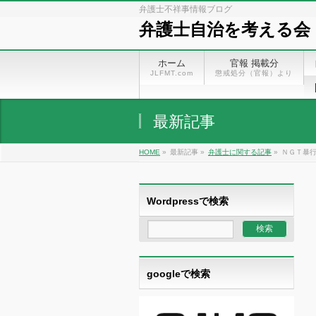
弁護士不祥事情報ブログ
弁護士自治を考える会
ホーム
官報 掲載分
JLFMT.com
懲戒処分（官報）より
最新記事
HOME
»
最新記事 »
弁護士に関する記事
»
ＮＧＴ暴行
Wordpressで検索
googleで検索