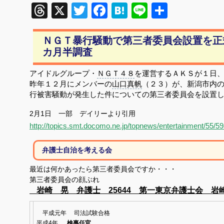
Threads
X
Twitter
Facebook
Hatena
Line
共
有
ＮＧＴ暴行騒動で第三者委員会設置を正
カ月半調査
アイドルグループ・
ＮＧＴ４８
を運営するＡＫＳが１日
昨年１２月にメンバーの
山口真帆
（２３）が、新潟市内
行被害騒動が発生した件についての第三者委員会を設置
2月1日 一部 デイリーより引用
http://topics.smt.docomo.ne.jp/topnews/entertainment/5
弁護士自治を考える会
最近は何かあったら第三者委員会ですか・・・
第三者委員会の顔ぶれ
岩崎 晃 弁護士 25644 第一東京弁護士会 岩
平成元年
司法試験合格
平成
4
年
検事任官