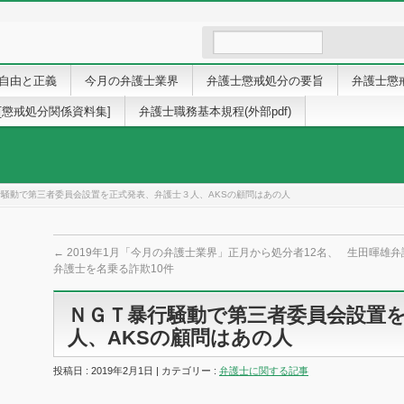
自由と正義
今月の弁護士業界
弁護士懲戒処分の要旨
弁護士懲
[懲戒処分関係資料集]
弁護士職務基本規程(外部pdf)
騒動で第三者委員会設置を正式発表、弁護士３人、AKSの顧問はあの人
←
2019年1月「今月の弁護士業界」正月から処分者12名、
生田暉雄弁
弁護士を名乗る詐欺10件
ＮＧＴ暴行騒動で第三者委員会設置
人、AKSの顧問はあの人
投稿日 : 2019年2月1日 | カテゴリー :
弁護士に関する記事