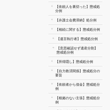
【依頼人を裏切った】懲戒処
分例
【弁護士会費滞納】処分例
【相続に関する】懲戒処分例
【遺言執行者】懲戒処分例
【意思確認せず遺産分割】
懲戒処分例
【所得隠し】懲戒処分例
【自力救済関係】懲戒処分の
要旨
【依頼者から借金】懲戒処分
例
【根拠のない主張】懲戒処分
例