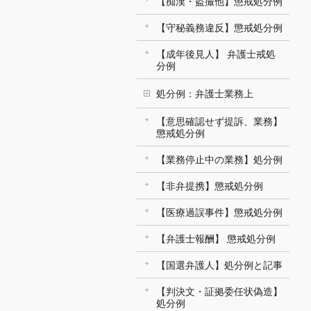
【痴漢・盗撮他】懲戒処分例
【守秘義務違反】懲戒処分例
【成年後見人】 弁護士戒処
分例
処分例：弁護士業務上
【意思確認せず提訴、業務】
懲戒処分例
【業務停止中の業務】処分例
【非弁提携】懲戒処分例
【医療過誤事件】懲戒処分例
【弁護士報酬】 懲戒処分例
【国選弁護人】処分例と記事
【判決文・証拠委任状偽造】
処分例