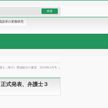
戒請求の実務研究
護士（香川）懲戒処分の要旨 2019年1月号
→
を正式発表、弁護士３