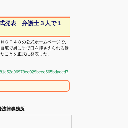
式発表 弁護士３人で１
、ＮＧＴ４８の公式ホームページで、
の自宅で男に手で口を押さえられる暴
したことを正式に発表した。
5/5981e52a96978ce029bcce565bdaded7
崎法律事務所