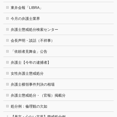
東弁会報「LIBRA」
今月の弁護士業界
弁護士懲戒処分検索センター
会長声明・談話（不祥事）
「依頼者見舞金」公告
弁護士【今年の逮捕者】
女性弁護士懲戒処分
弁護士横領事件判決の相場
弁護士懲戒処分・（官報）掲載分
処分例：倫理観の欠如
【暴言・心ない言葉】懲戒処分例