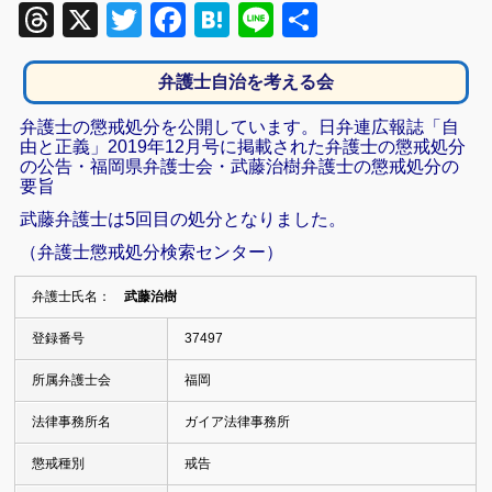
Threads
X
Twitter
Facebook
Hatena
Line
共
有
弁護士自治を考える会
弁護士の懲戒処分を公開しています。日弁連広報誌「自
由と正義」2019年12月号に掲載された弁護士の懲戒処分
の公告・福岡県弁護士会・武藤治樹弁護士の懲戒処分の
要旨
武藤弁護士は5回目の処分となりました。
（弁護士懲戒処分検索センター）
弁護士氏名：
武藤治樹
登録番号
37497
所属弁護士会
福岡
法律事務所名
ガイア法律事務所
懲戒種別
戒告