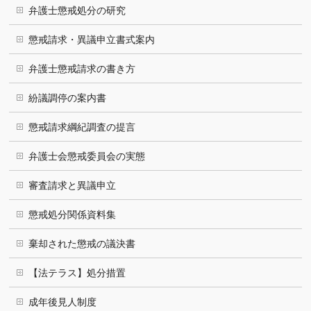
弁護士懲戒処分の研究
懲戒請求・異議申立書式案内
弁護士懲戒請求の書き方
紛議調停の案内書
懲戒請求綱紀調査の提言
弁護士会懲戒委員会の実態
審査請求と異議申立
懲戒処分関係資料集
棄却された懲戒の議決書
【法テラス】処分措置
成年後見人制度