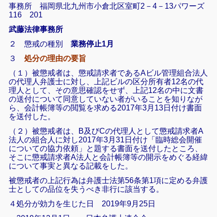
事務所 福岡県北九州市小倉北区室町2－4－13パワーズ
116 201
武藤法律事務所
２ 懲戒の種別
業務停止1月
３
処分の理由の要旨
（１）被懲戒者は、懲戒請求者であるAビル管理組合法人
の代理人弁護士に対し、上記ビルの区分所有者12名の代
理人として、その意思確認をせず、上記12名の中に文書
の送付について同意していない者がいることを知りなが
ら、会計帳簿等の閲覧を求める2017年3月13日付け書面
を送付した。
（２）被懲戒者は、B及びCの代理人として懲戒請求者A
法人の組合人に対し2017年3月31日付け「臨時総会開催
についての協力依頼」と題する書面を送付したところ、
そこに懲戒請求者A法人と会計帳簿等の開示をめぐる経緯
について事実と異なる記載をした。
被懲戒者の上記行為は弁護士法第56条第1項に定める弁護
士としての品位を失うべき非行に該当する。
４処分が効力を生じた日 2019年9月25日