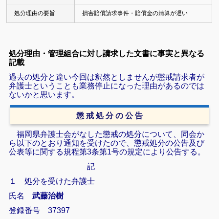
処分理由の要旨
損害賠償請求事件・賠償金の清算が遅い
処分理由・管理組合に対し請求した文書に事実と異なる
記載
過去の処分と違い今回は釈然としませんが懲戒請求者が
弁護士ということも業務停止になった理由があるのでは
ないかと思います。
懲 戒 処 分 の 公 告
福岡県弁護士会がなした懲戒の処分について、同会か
ら以下のとおり通知を受けたので、懲戒処分の公告及び
公表等に関する規程第3条第1号の規定により公告する。
記
１ 処分を受けた弁護士
氏名
武藤治樹
登録番号 37397