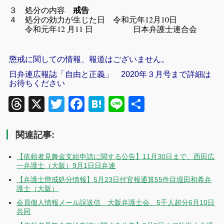
３ 処分の内容
戒告
４ 処分の効力が生じた日 令和元年12月10日
令和元年12 月11 日 日本弁護士連合会
懲戒に関しての情報、報道はございません。
日弁連広報誌「自由と正義」 2020年３月号まで詳細は
お待ちください
Threads
X
Twitter
Facebook
Hatena
Line
共
有
関連記事:
【依頼者見舞金支給申請に関する公告】11月30日まで、西田広
一弁護士（大阪）9月1日日弁連
【弁護士懲戒処分情報】5月23日付官報通算55件目堀田和希弁
護士（大阪）
会員個人情報メール誤送信 大阪弁護士会、5千人超分6月10日
共同