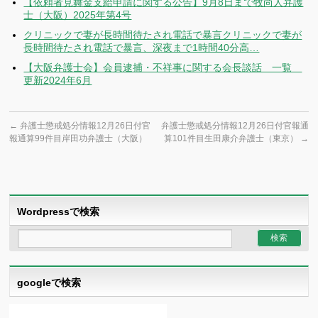
【依頼者見舞金支給申請に関する公告】9月8日まで牧尚人弁護
士（大阪）2025年第4号
クリニックで妻が長時間待たされ電話で暴言クリニックで妻が
長時間待たされ電話で暴言、深夜まで1時間40分高…
【大阪弁護士会】会員逮捕・不祥事に関する会長談話 一覧
更新2024年6月
←
弁護士懲戒処分情報12月26日付官
弁護士懲戒処分情報12月26日付官報通
報通算99件目岸田功弁護士（大阪）
算101件目生田康介弁護士（東京）
→
Wordpressで検索
googleで検索