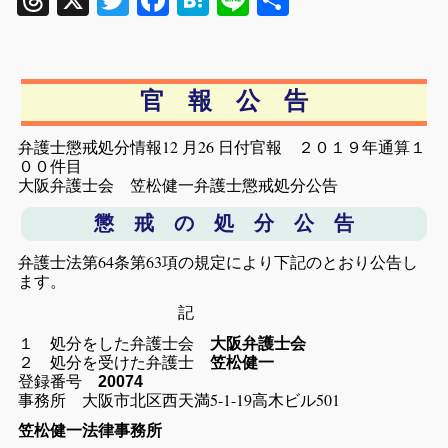
Threads
X
Twitter
Facebook
Hatena
Line
共
有
官 報 公 告
弁護士懲戒処分情報12 月26 日付官報 ２０１９年通算１
００件目
大阪弁護士会 笠松健一弁護士懲戒処分公告
懲 戒 の 処 分 公 告
弁護士法第64条第63項の規定により下記のとおり公告し
ます。
記
１ 処分をした弁護士会
大阪弁護士会
２ 処分を受けた弁護士
笠松健一
登録番号
20074
事務所 大阪市北区西天満5-1-19高木ビル501
笠松健一法律事務所