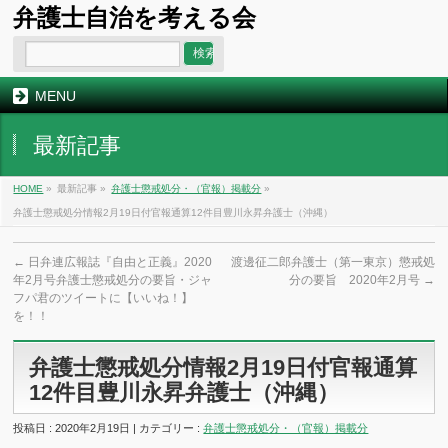
弁護士自治を考える会
MENU
最新記事
HOME
»
最新記事 »
弁護士懲戒処分・（官報）掲載分
»
弁護士懲戒処分情報2月19日付官報通算12件目豊川永昇弁護士（沖縄）
←
日弁連広報誌『自由と正義』2020
渡邊征二郎弁護士（第一東京）懲戒処
年2月号弁護士懲戒処分の要旨・ジャ
分の要旨 2020年2月号
→
フパ君のツイートに【いいね！】
を！！
弁護士懲戒処分情報2月19日付官報通算
12件目豊川永昇弁護士（沖縄）
投稿日 : 2020年2月19日 | カテゴリー :
弁護士懲戒処分・（官報）掲載分