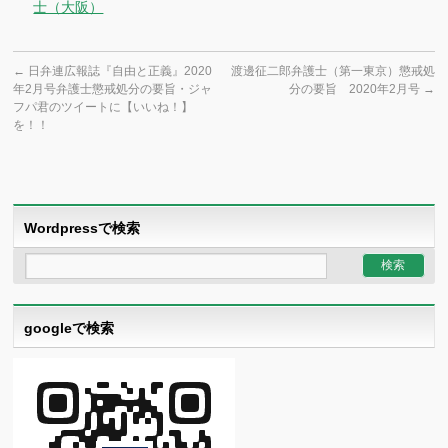
士（大阪）
←
日弁連広報誌『自由と正義』2020
渡邊征二郎弁護士（第一東京）懲戒処
年2月号弁護士懲戒処分の要旨・ジャ
分の要旨 2020年2月号
→
フパ君のツイートに【いいね！】
を！！
Wordpressで検索
googleで検索