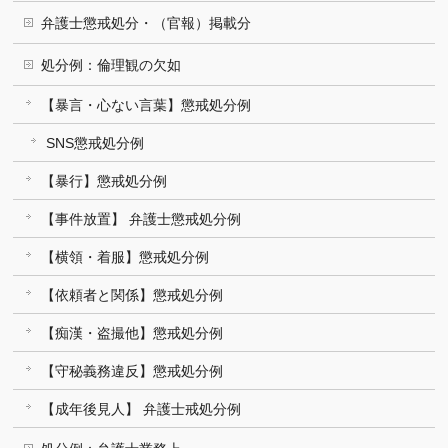
弁護士懲戒処分・（官報）掲載分
処分例：倫理観の欠如
【暴言・心ない言葉】懲戒処分例
SNS懲戒処分例
【暴行】懲戒処分例
【事件放置】 弁護士懲戒処分例
【横領・着服】懲戒処分例
【依頼者と関係】懲戒処分例
【痴漢・盗撮他】懲戒処分例
【守秘義務違反】懲戒処分例
【成年後見人】 弁護士戒処分例