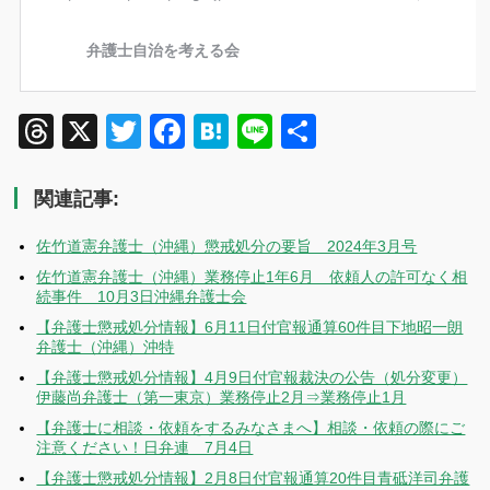
Threads
X
Twitter
Facebook
Hatena
Line
共
有
関連記事:
佐竹道憲弁護士（沖縄）懲戒処分の要旨 2024年3月号
佐竹道憲弁護士（沖縄）業務停止1年6月 依頼人の許可なく相
続事件 10月3日沖縄弁護士会
【弁護士懲戒処分情報】6月11日付官報通算60件目下地昭一朗
弁護士（沖縄）沖特
【弁護士懲戒処分情報】4月9日付官報裁決の公告（処分変更）
伊藤尚弁護士（第一東京）業務停止2月⇒業務停止1月
【弁護士に相談・依頼をするみなさまへ】相談・依頼の際にご
注意ください！日弁連 7月4日
【弁護士懲戒処分情報】2月8日付官報通算20件目青砥洋司弁護