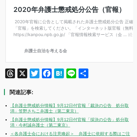
Threads
X
Twitter
Facebook
Hatena
Line
共
有
関連記事:
【弁護士懲戒処分情報】9月12日付官報「裁決の公告 処分取
消」笠野さちこ弁護士（第二東京）
【弁護士懲戒処分情報】9月12日付官報「採決の公告」処分取
消・今村誠弁護士（第二東京）
＜各弁護士会における注意喚起＞ 弁護士に依頼する際はご注