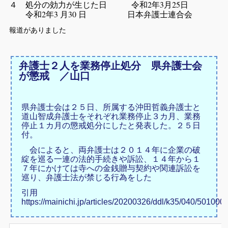
４ 処分の効力が生じた日 令和2年3月25日
令和2年3 月30 日 日本弁護士連合会
報道がありました
弁護士２人を業務停止処分 県弁護士会
が懲戒 ／山口
県弁護士会は２５日、所属する沖田哲義弁護士と
道山智成弁護士をそれぞれ業務停止３カ月、業務
停止１カ月の懲戒処分にしたと発表した。２５日
付。
会によると、両弁護士は２０１４年に企業の破
綻を巡る一連の法的手続きや訴訟、１４年から１
７年にかけては寺への金銭贈与契約や関連訴訟を
巡り、弁護士法が禁じる行為をした
引用
https://mainichi.jp/articles/20200326/ddl/k35/040/501000