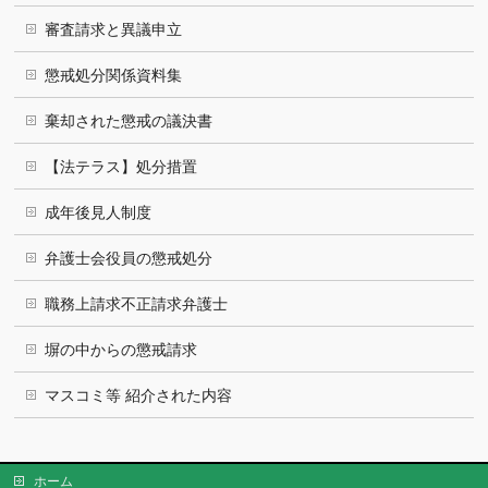
審査請求と異議申立
懲戒処分関係資料集
棄却された懲戒の議決書
【法テラス】処分措置
成年後見人制度
弁護士会役員の懲戒処分
職務上請求不正請求弁護士
塀の中からの懲戒請求
マスコミ等 紹介された内容
ホーム