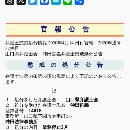
Threads
X
Twitter
Facebook
Hatena
Line
共
有
官 報 公 告
弁護士懲戒処分情報 2020年4月14 日付官報 2020年通算
37件目
山口県弁護士会 沖田哲義弁護士懲戒処分公告
懲 戒 の 処 分 公 告
弁護士法第64条第63項の規定により下記のとおり公告し
ます。
記
１ 処分をした弁護士会
山口県弁護士会
２ 処分を受けた弁護士氏名
沖田哲義
登録番号
14618
事務所 山口県下関市太平町2-6
沖田法律事務所
３ 処分の内容
業務停止3月