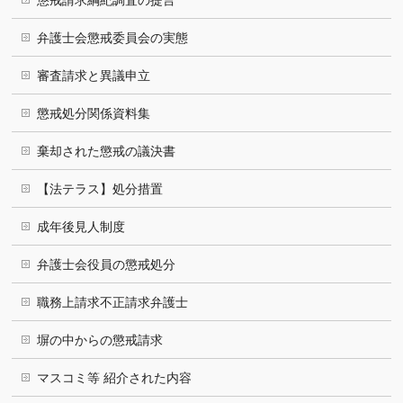
懲戒請求綱紀調査の提言
弁護士会懲戒委員会の実態
審査請求と異議申立
懲戒処分関係資料集
棄却された懲戒の議決書
【法テラス】処分措置
成年後見人制度
弁護士会役員の懲戒処分
職務上請求不正請求弁護士
塀の中からの懲戒請求
マスコミ等 紹介された内容