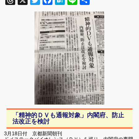
Threads
X
Twitter
Facebook
Hatena
Line
共
有
「精神的ＤＶも通報対象」内閣府、防止
法改正を検討
3月18日付 京都新聞朝刊