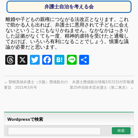
弁護士自治を考える会
離婚や子どもの親権につながる法改正となります。これ
で助かる人も出れば、弁護士に悪用されて子どもに会え
ないということにもなりかねません。なかなかはっきり
した
証拠がなくても一度、精神的虐待を受けたと通報し
ておけば、いろいろ有利になることでしょう。慎重な議
論が必要だと思います。
Threads
X
Twitter
Facebook
Hatena
Line
共
有
←
曽根英雄弁護士（大阪）懲戒処分の
弁護士懲戒処分情報3月22日付官報通
要旨 2021年3月号
算25件目鈴木宏弁護士（第二東京）
→
Wordpressで検索