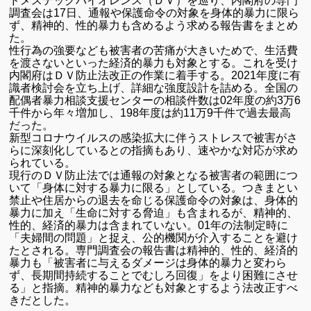
ドメステックバイオレンス（ＤＶ）を巡り、内閣府の専門
調査会は17日、通報や保護命令の対象を身体的暴力に限ら
ず、精神的、性的暴力も含めるよう求める報告書をまとめ
た。
性行為の強要なども被害者の苦痛が大きいためで、生活費
を渡さないといった経済的暴力も対象とする。これを受け
内閣府はＤＶ防止法改正の作業に着手する。2021年度に有
識者検討会を立ち上げ、詳細な強度設計を詰める。全国の
配偶者暴力相談支援センターの相談件数は02年度の約3万6
千件から年々増加し、198年度は約11万9千件で過去最高
だった。
新型コロナウイルスの感染拡大に伴うストレスで被害がさ
らに深刻化しているとの指摘もあり、速やかな対応が求め
られている。
現行のＤＶ防止法では通報の対象となる被害者の範囲につ
いて「身体に対する暴力に限る」としている。つきまとい
禁止や住居からの退去を命じる保護命令の対象は、身体的
暴力に加え「生命に対する脅迫」も含まれるが、精神的、
性的、経済的暴力は含まれていない。01年の法制定時に
「夫婦間の問題」と捉え、公的機関が介入することを避け
たとされる。専門調査会の報告書は精神的、性的、経済的
暴力も「被害者に与えるダメージは身体的暴力と変わら
ず、長期間持続することでむしろ回復」をより困難にさせ
る」と指摘。精神的暴力なども対象とするよう法改正すべ
きだとした。