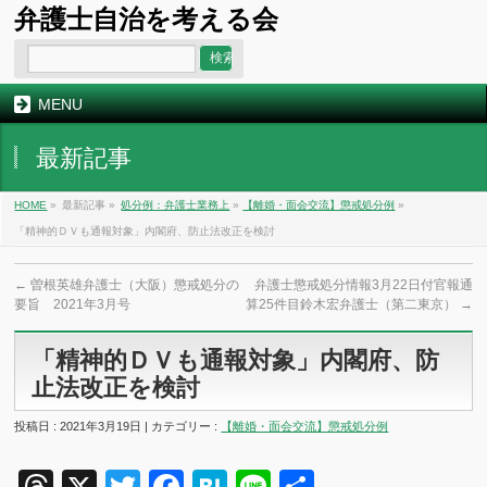
弁護士自治を考える会
MENU
最新記事
HOME
»
最新記事 »
処分例：弁護士業務上
»
【離婚・面会交流】懲戒処分例
»
「精神的ＤＶも通報対象」内閣府、防止法改正を検討
←
曽根英雄弁護士（大阪）懲戒処分の
弁護士懲戒処分情報3月22日付官報通
要旨 2021年3月号
算25件目鈴木宏弁護士（第二東京）
→
「精神的ＤＶも通報対象」内閣府、防
止法改正を検討
投稿日 : 2021年3月19日 | カテゴリー :
【離婚・面会交流】懲戒処分例