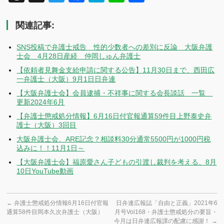
有
関連記事:
SNS投稿で弁護士戒告 性的少数者への差別に反論 大阪弁護
士会 4月28日産経 仲岡しゅん弁護士
【依頼者見舞金支給申請に関する公告】11月30日まで、西田広
一弁護士（大阪）9月1日日弁連
【大阪弁護士会】会員逮捕・不祥事に関する会長談話 一覧
更新2024年6月
【弁護士懲戒処分情報】6月16日付官報通算59件目上野泰史弁
護士（大阪）3回目
大阪弁護士会、ARE記念？相談料30分通常5500円が1000円税
込みに！！11月1日～
【大阪弁護士会】福原愛さん子どもの引渡し裁判を考える、8月
10日YouTube動画
←
弁護士懲戒処分情報6月16日付官報
日弁連広報誌「自由と正義」2021年6
通算58件目岡本久次弁護士（大阪）
月号Vol168・弁護士懲戒処分の要旨・
今月は日弁連広報課の配慮に感謝！
→