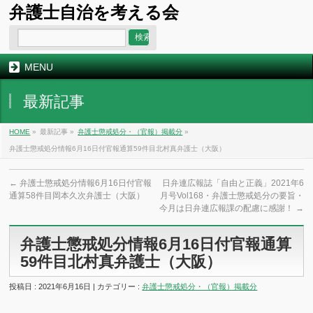
弁護士自治を考える会
MENU
最新記事
HOME
»
最新記事 »
弁護士懲戒処分・（官報）掲載分
»
弁護士懲戒処分情報6月16日付官報通算59件目北村真弁護士（大阪）
←
弁護士懲戒処分情報6月16日付官報
日弁連広報誌「自由と正義」2021年6
通算58件目岡本久次弁護士（大阪）
月号Vol168・弁護士懲戒処分の要旨・
今月は日弁連広報課の配慮に感謝！
→
弁護士懲戒処分情報6月16日付官報通算
59件目北村真弁護士（大阪）
投稿日 : 2021年6月16日 | カテゴリー :
弁護士懲戒処分・（官報）掲載分