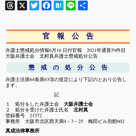
Threads
X
Twitter
Facebook
Hatena
Line
共
有
官 報 公 告
弁護士懲戒処分情報6月16 日付官報 2021年通算59件目
大阪弁護士会 北村真弁護士懲戒処分公告
懲 戒 の 処 分 公 告
弁護士法第64条第63項の規定により下記のとおり公告し
ます。
記
１ 処分をした弁護士会
大阪弁護士会
２ 処分を受けた弁護士氏名
北村真
登録番号 21572
事務所 大阪市北区西天満4－3－25 梅田ビル別館602
真成法律事務所