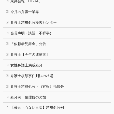
東弁会報「LIBRA」
今月の弁護士業界
弁護士懲戒処分検索センター
会長声明・談話（不祥事）
「依頼者見舞金」公告
弁護士【今年の逮捕者】
女性弁護士懲戒処分
弁護士横領事件判決の相場
弁護士懲戒処分・（官報）掲載分
処分例：倫理観の欠如
【暴言・心ない言葉】懲戒処分例