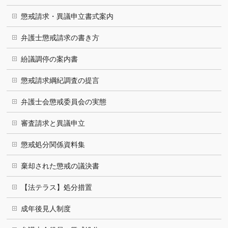
懲戒請求・異議申立書式案内
弁護士懲戒請求の書き方
紛議調停の案内書
懲戒請求綱紀調査の提言
弁護士会懲戒委員会の実態
審査請求と異議申立
懲戒処分関係資料集
棄却された懲戒の議決書
【法テラス】処分措置
成年後見人制度