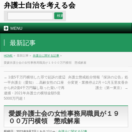
弁護士自治を考える会
MENU
最新記事
HOME
»
最新記事 »
弁護士に関する記事
»
愛媛弁護士会の女性事務局職員が１９００万円横領 懲戒解雇
←
1億5千万円横領した罪で起訴の渡辺
弁護士懲戒処分情報『採決の公告』処
一平弁護士（愛知）…高齢女性の口座
分変更・業務停止2月⇒1月玉里友香弁
から約2億4千万円騙し取った疑いで再
護士（第一東京）
→
逮捕・2021年弁護士の横領金額5億
5000万円超！
愛媛弁護士会の女性事務局職員が１９
００万円横領 懲戒解雇
投稿日 : 2021年9月7日 | カテゴリー :
弁護士に関する記事