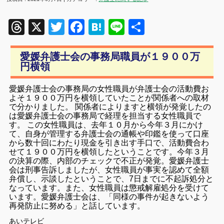
Threads
X
Twitter
Facebook
Hatena
Line
共
有
愛媛弁護士会の事務局職員が１９００万
円横領
愛媛弁護士会の事務局の女性職員が弁護士会の活動費お
よそ１９００万円を横領していたことが関係者への取材
で分かりました。 関係者によりますと横領が発覚したの
は愛媛弁護士会の事務局で経理を担当する女性職員で
す。 この女性職員は、去年１０月から今年３月にかけ
て、自身が管理する弁護士会の通帳や印鑑を使って口座
から数十回にわたり現金を引き出す手口で、活動費合わ
せて１９００万円を横領したということです。今年３月
の決算の際、内部のチェックで不正が発覚。愛媛弁護士
会は刑事告訴しましたが、女性職員が事実を認めて全額
弁償し、示談したということで、7日までに不起訴処分と
なっています。また、女性職員は懲戒解雇処分を受けて
います。愛媛弁護士会は、「同様の事件が起きないよう
再発防止に努める」と話しています。
あいテレビ