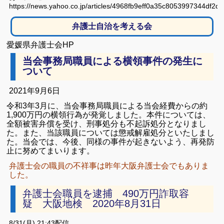
https://news.yahoo.co.jp/articles/4968fb9eff0a35c8053997344df2
弁護士自治を考える会
愛媛県弁護士会HP
当会事務局職員による横領事件の発生に
ついて
2021年9月6日
令和3年3月に、当会事務局職員による当会経費からの約
1,900万円の横領行為が発覚しました。
本件については、
全額被害弁償を受け、刑事処分も不起訴処分となりまし
た。
また、当該職員については懲戒解雇処分といたしまし
た。
当会では、今後、同様の事件が起きないよう、再発防
止に努めてまいります。
弁護士会の職員の不祥事は昨年大阪弁護士会でもありま
した。
弁護士会職員を逮捕 490万円詐取容
疑 大阪地検 2020年8月31日
8/31(月) 21:43
配信