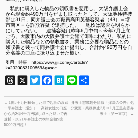
私的に購入した物品の領収書を悪用し、大阪弁護士会
から現金約490万円をだまし取ったとして、大阪地検特捜
部は31日、同弁護士会の職員高田英基容疑者（48）＝堺
市南区＝を詐欺容疑で逮捕した。 地検は認否を明らか
にしていない。 逮捕容疑は昨年6月中旬～今年7月上旬
ごろ、大阪市内の大阪弁護士会館で3回にわたり、私的に
購入した物品などの領収書を、業務に必要な物品などの
領収書と装って同弁護士会に提出し、合計約490万円を自
分名義の口座に振り込ませた疑い。
引用 時事 https://www.jiji.com/jc/article?
k=2020083100869&g=soc
Threads
X
Twitter
Facebook
Hatena
Line
共
有
←
1億5千万円横領した罪で起訴の渡辺
弁護士懲戒処分情報『採決の公告』処
一平弁護士（愛知）…高齢女性の口座
分変更・業務停止2月⇒1月玉里友香弁
から約2億4千万円騙し取った疑いで再
護士（第一東京）
→
逮捕・2021年弁護士の横領金額5億
5000万円超！