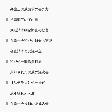
弁護士懲戒請求の書き方
紛議調停の案内書
懲戒請求綱紀調査の提言
弁護士会懲戒委員会の実態
審査請求と異議申立
懲戒処分関係資料集
棄却された懲戒の議決書
【法テラス】処分措置
成年後見人制度
弁護士会役員の懲戒処分