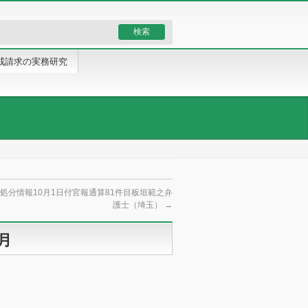
戒請求の実務研究
処分情報10月1日付官報通算81件目板垣範之弁
護士（埼玉）
→
月