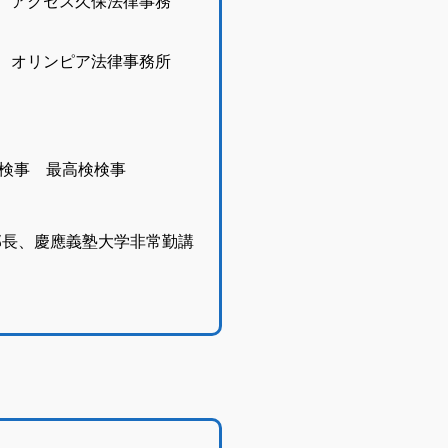
県 アクセス久保法律事務
県 オリンピア法律事務所
括
事 最高検検事
、慶應義塾大学非常勤講