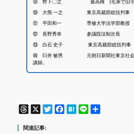
⑨ 野下〇之 最高検 (毛筆で旧字体
⑩ 大熊 一之 東京高裁部総括判
⑪ 平田和一 専修大学法学部教授
⑫ 長野秀幸 参議院法制次長
⑬ 白石 史子 東京高裁部総括判事
⑭ 臼井 敏男 元朝日新聞社東京社会部
講師。
Threads
X
Twitter
Facebook
Hatena
Line
共
有
関連記事: