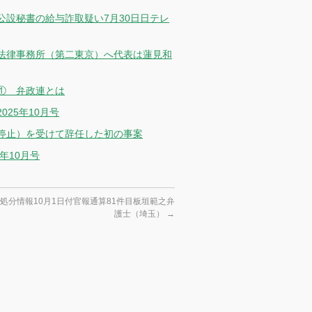
設秘書の給与詐取疑い7月30日日テレ
法律事務所（第二東京）へ代表は蓮見和
① 弁政連とは
25年10月号
停止）を受けて辞任した初の事案
年10月号
処分情報10月1日付官報通算81件目板垣範之弁
護士（埼玉）
→