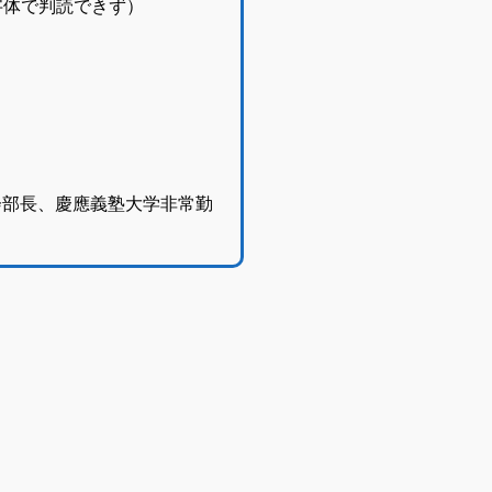
で判読できず）
事
長、慶應義塾大学非常勤