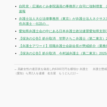
自民党・広瀬めぐみ参院議員の事務所と自宅に強制捜査 公
速報
弁護士法人大公法律事務所（東京）が弁護士法人ネクサス
也弁護士・伝説の…
愛知県弁護士会の中にある日本弁護士政治連盟愛知県支部
【採決の公告】処分取消 笠野さちこ弁護士（第二東京）20
【弁護士アワード】現職弁護士会副会長が懲戒処分（業務
【採決の公告】処分取消 今村誠弁護士（第二東京）2025
←
高齢女性の遺言状を偽造し約6300万円を横領か 弁護士
弁護士懲戒
（愛知）ら男2人を逮捕 名古屋 もうどんだけ～