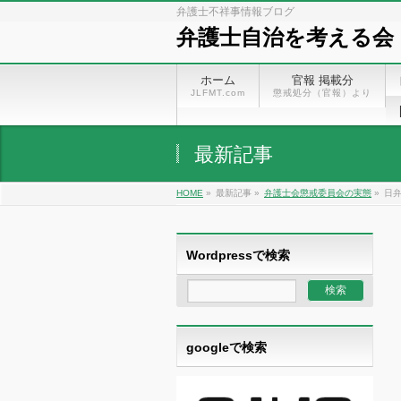
弁護士不祥事情報ブログ
弁護士自治を考える会
ホーム
官報 掲載分
JLFMT.com
懲戒処分（官報）より
最新記事
HOME
»
最新記事 »
弁護士会懲戒委員会の実態
»
日弁
Wordpressで検索
googleで検索