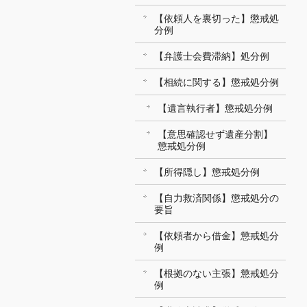
【依頼人を裏切った】懲戒処
分例
【弁護士会費滞納】処分例
【相続に関する】懲戒処分例
【遺言執行者】懲戒処分例
【意思確認せず遺産分割】
懲戒処分例
【所得隠し】懲戒処分例
【自力救済関係】懲戒処分の
要旨
【依頼者から借金】懲戒処分
例
【根拠のない主張】懲戒処分
例