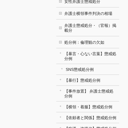
女性弁護士懲戒処分
弁護士横領事件判決の相場
弁護士懲戒処分・（官報）掲
載分
処分例：倫理観の欠如
【暴言・心ない言葉】懲戒処
分例
SNS懲戒処分例
【暴行】懲戒処分例
【事件放置】 弁護士懲戒処
分例
【横領・着服】懲戒処分例
【依頼者と関係】懲戒処分例