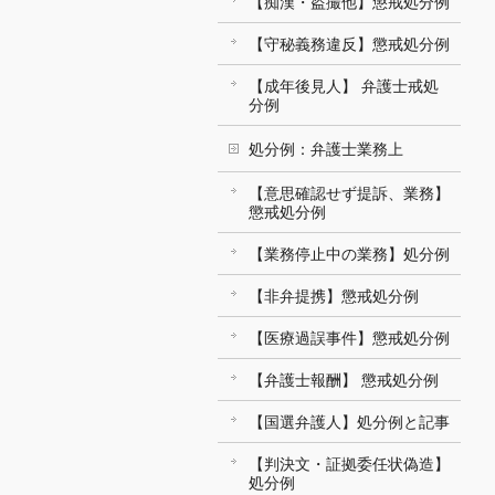
【痴漢・盗撮他】懲戒処分例
【守秘義務違反】懲戒処分例
【成年後見人】 弁護士戒処
分例
処分例：弁護士業務上
【意思確認せず提訴、業務】
懲戒処分例
【業務停止中の業務】処分例
【非弁提携】懲戒処分例
【医療過誤事件】懲戒処分例
【弁護士報酬】 懲戒処分例
【国選弁護人】処分例と記事
【判決文・証拠委任状偽造】
処分例