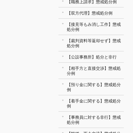
【職務上請求】懲戒処分例
【双方代理】懲戒処分例
【接見等もみ消し工作】懲戒
処分例
【裁判資料等返却せず】懲戒
処分例
【公設事務所】処分と非行
【相手方と直接交渉】懲戒処
分例
【預り金に関する】懲戒処分
例
【着手金に関する】懲戒処分
例
【事務員に対する非行】懲戒
処分例