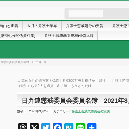
自由と正義
今月の弁護士業界
弁護士懲戒処分の要旨
弁護士懲
[懲戒処分関係資料集]
弁護士職務基本規程(外部pdf)
連懲戒委員会委員名簿 2021年8月
←
高齢女性の遺言状を偽造し約6300万円を横領か 弁護士
弁護士懲戒
（愛知）ら男2人を逮捕 名古屋 もうどんだけ～
日弁連懲戒委員会委員名簿 2021年8
投稿日 : 2021年9月29日 | カテゴリー :
弁護士会懲戒委員会の実態
Threads
X
Twitter
Facebook
Hatena
Line
共