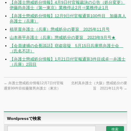
【弁護士懲戒処分情報】4月9日付官報裁決の公告（処分変更）
伊藤尚弁護士（第一東京）業務停止2月⇒業務停止1月
【弁護士懲戒処分情報】12月9日付官報通算100件目 加藤真人
弁護士（兵庫）
植草貢弁護士（兵庫）懲戒処分の要旨 2025年11月号
山本善平弁護士（兵庫）懲戒処分の要旨 2023年9月号★
【会員逮捕の会長談話】窃盗容疑 5月15日兵庫県弁護士会
（氏名不詳）
【弁護士懲戒処分情報】1月21日付官報通算3件目戎卓一弁護士
（兵庫）2回目
←
弁護士懲戒処分情報12月7日付官報
北村真弁護士（大阪）懲戒処分の要
通算99件目佐藤隆男弁護士（東京）
旨 2021年11月号
→
Wordpressで検索