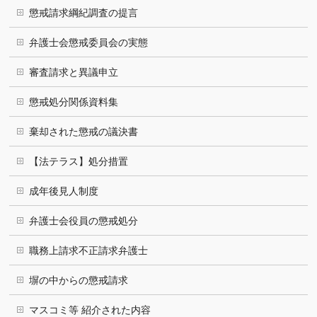
懲戒請求綱紀調査の提言
弁護士会懲戒委員会の実態
審査請求と異議申立
懲戒処分関係資料集
棄却された懲戒の議決書
【法テラス】処分措置
成年後見人制度
弁護士会役員の懲戒処分
職務上請求不正請求弁護士
塀の中からの懲戒請求
マスコミ等 紹介された内容