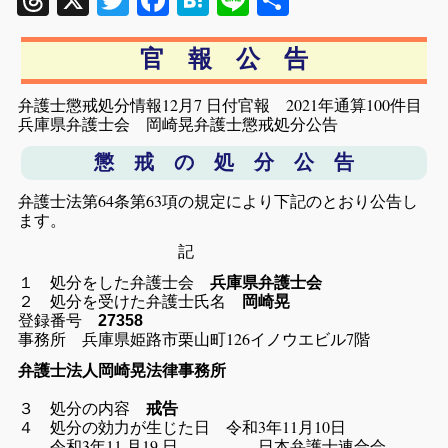
Threads
X
Twitter
Facebook
Hatena
Line
共
有
官 報 公 告
弁護士懲戒処分情報12月7 日付官報 2021年通算100件目
兵庫県弁護士会 岡崎晃弁護士懲戒処分公告
懲 戒 の 処 分 公 告
弁護士法第64条第63項の規定により下記のとおり公告し
ます。
記
１ 処分をした弁護士会
兵庫県弁護士会
２ 処分を受けた弁護士氏名
岡崎晃
登録番号
27358
事務所 兵庫県姫路市栗山町126イノウエビル7階
弁護士法人岡崎晃法律事務所
３ 処分の内容
戒告
４ 処分の効力が生じた日 令和3年11月10日
令和3年11 月19 日 日本弁護士連合会