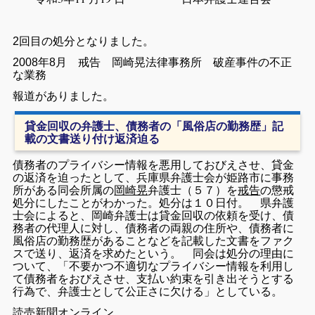
2回目の処分となりました。
2008年8月 戒告 岡崎晃法律事務所 破産事件の不正
な業務
報道がありました。
貸金回収の弁護士、債務者の「風俗店の勤務歴」記
載の文書送り付け返済迫る
債務者のプライバシー情報を悪用しておびえさせ、貸金
の返済を迫ったとして、兵庫県弁護士会が姫路市に事務
所がある同会所属の
岡崎晃
弁護士（５７）を
戒告
の懲戒
処分にしたことがわかった。処分は１０日付。 県弁護
士会によると、岡崎弁護士は貸金回収の依頼を受け、債
務者の代理人に対し、債務者の両親の住所や、債務者に
風俗店の勤務歴があることなどを記載した文書をファク
スで送り、返済を求めたという。 同会は処分の理由に
ついて、「不要かつ不適切なプライバシー情報を利用し
て債務者をおびえさせ、支払い約束を引き出そうとする
行為で、弁護士として公正さに欠ける」としている。
読売新聞オンライン