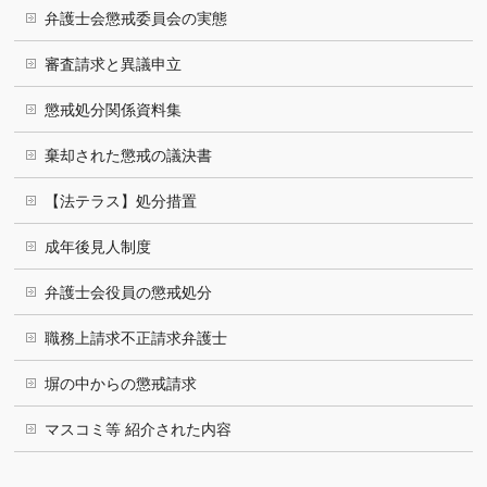
弁護士会懲戒委員会の実態
審査請求と異議申立
懲戒処分関係資料集
棄却された懲戒の議決書
【法テラス】処分措置
成年後見人制度
弁護士会役員の懲戒処分
職務上請求不正請求弁護士
塀の中からの懲戒請求
マスコミ等 紹介された内容