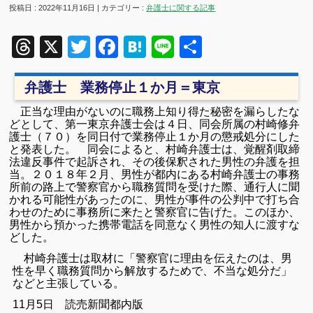
投稿日 : 2022年11月16日 | カテゴリー :
弁護士に関する記事
Threads
X
Twitter
Facebook
Hatena
Line
共
有
弁護士 業務停止１か月＝東京
正当な理由がないのに職務上知り得た秘密を漏らしたな
どとして、第一東京弁護士会は４日、同会所属の村崎修弁
護士（７０）を同日付で業務停止１か月の懲戒処分にした
と発表した。
同会によると、村崎弁護士は、覚醒剤取締
法違反事件で起訴され、その後保釈された男性の弁護を担
当。２０１８年２月、男性が都内にある村崎弁護士の事務
所前の路上で警察官から職務質問を受けた際、通行人に聞
かれる可能性があったのに、男性が事件の公判中で打ち合
わせのために事務所に来たと警察官に告げた。このほか、
男性から預かった携帯電話を同意なく男性の知人に渡すな
どした。
村崎弁護士は取材に「警察官に理由を伝えたのは、男
性を早く職務質問から解放するためで、不当な処分だ」
などと主張している。
11月5日 読売新聞都内版