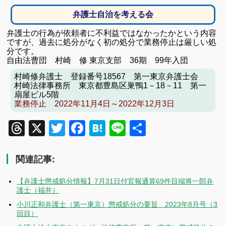
弁護士自治を考える会
弁護士の行為が依頼者に不利益ではなかったかという内容
ですが、
過去に処分がなく初の処分で業務停止は厳しい処
分です。
自由法曹団 村崎 修 東京支部 36期 99年入団
村崎修弁護士 登録番号18567 第一東京弁護士会
村崎法律事務所 東京都豊島区巣鴨1－18－11 第一
扇屋ビル5階
業務停止 2022年11月4日～2022年12月3日
Threads
X
Twitter
Facebook
Hatena
Line
共
有
関連記事:
【弁護士懲戒処分情報】7月31日付官報通算69件目端将一郎弁
護士（福井）
小川正和弁護士（第一東京）懲戒処分の要旨 2023年8月号（3
回目）