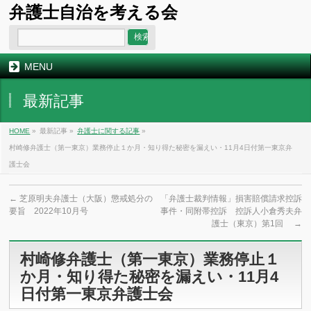
弁護士自治を考える会
MENU
最新記事
HOME
»
最新記事 »
弁護士に関する記事
»
村崎修弁護士（第一東京）業務停止１か月・知り得た秘密を漏えい・11月4日付第一東京弁
護士会
←
芝原明夫弁護士（大阪）懲戒処分の
「弁護士裁判情報」損害賠償請求控訴
要旨 2022年10月号
事件・同附帯控訴 控訴人小倉秀夫弁
護士（東京）第1回
→
村崎修弁護士（第一東京）業務停止１
か月・知り得た秘密を漏えい・11月4
日付第一東京弁護士会