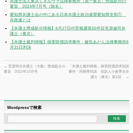
弁護士法人東京ミネルヴァ法律事務所（第一東京）懲戒処分の
要旨 2024年7月号（除名）
愛知県弁護士会の中にある日本弁護士政治連盟愛知県支部①
弁政連とは
【弁護士懲戒処分情報】6月27日付官報通算65件目笠原健司弁
護士（東京）
【弁護士裁判情報】損害賠償請求事件・被告あだん法律事務所8
月31日判決
←
芝原明夫弁護士（大阪）懲戒処分の
「弁護士裁判情報」損害賠償請求控訴
要旨 2022年10月号
事件・同附帯控訴 控訴人小倉秀夫弁
護士（東京）第1回
→
Wordpressで検索