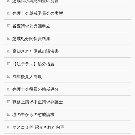
懲戒請求綱紀調査の提言
弁護士会懲戒委員会の実態
審査請求と異議申立
懲戒処分関係資料集
棄却された懲戒の議決書
【法テラス】処分措置
成年後見人制度
弁護士会役員の懲戒処分
職務上請求不正請求弁護士
塀の中からの懲戒請求
マスコミ等 紹介された内容