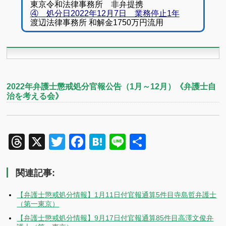
東京令和法律事務所 非弁提携
④ 処分日2022年12月7日 業務停止1年
渡辺法律事務所 和解金1750万円流用
2022年弁護士懲戒処分官報公告（1月～12月）《弁護士自
治を考える会》
Threads
X
Twitter
Facebook
Hatena
Line
共
有
関連記事:
【弁護士懲戒処分情報】1月11日付官報通算5件目寺島哲弁護士
（第一東京）
【弁護士懲戒処分情報】9月17日付官報通算85件目高澤文俊弁