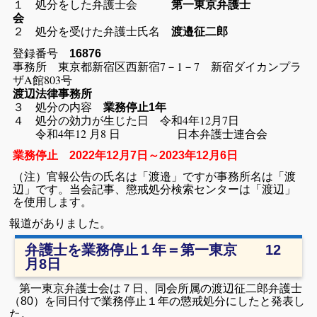
１ 処分をした弁護士会
第一東京弁護士
会
２ 処分を受けた弁護士氏名
渡邉征二郎
登録番号
16876
事務所 東京都新宿区西新宿7－1－7 新宿ダイカンプラ
ザA館803号
渡辺法律事務所
３ 処分の内容
業務停止1年
４ 処分の効力が生じた日 令和4年12月7日
令和4年12 月8 日 日本弁護士連合会
業務停止 2022年12月7日～2023年12月6日
（注）官報公告の氏名は「渡邉」ですが事務所名は「渡
辺」です。当会記事、懲戒処分検索センターは「渡辺」
を使用します。
報道がありました。
弁護士を業務停止１年＝第一東京 12
月8日
第一東京弁護士会は７日、同会所属の渡辺征二郎弁護士
（80）を同日付で業務停止１年の懲戒処分にしたと発表し
た。