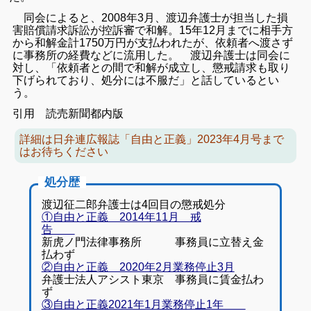
同会によると、2008年3月、渡辺弁護士が担当した損
害賠償請求訴訟が控訴審で和解。15年12月までに相手方
から和解金計1750万円が支払われたが、依頼者へ渡さず
に事務所の経費などに流用した。 渡辺弁護士は同会に
対し、「依頼者との間で和解が成立し、懲戒請求も取り
下げられており、処分には不服だ」と話しているとい
う。
引用 読売新聞都内版
詳細は日弁連広報誌「自由と正義」2023年4月号まで
はお待ちください
処分歴
渡辺征二郎弁護士は4回目の懲戒処分
①自由と正義 2014年11月 戒
告
新虎ノ門法律事務所 事務員に立替え金
払わず
②自由と正義 2020年2月業務停止3月
弁護士法人アシスト東京 事務員に賃金払わ
ず
③自由と正義2021年1月業務停止1年