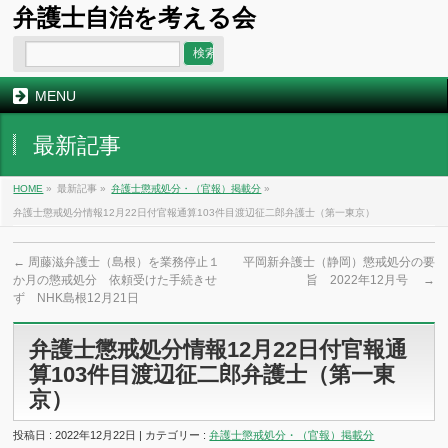
弁護士自治を考える会
MENU
最新記事
HOME
»
最新記事 »
弁護士懲戒処分・（官報）掲載分
»
弁護士懲戒処分情報12月22日付官報通算103件目渡辺征二郎弁護士（第一東京）
←
周藤滋弁護士（島根）を業務停止１
平岡新弁護士（静岡）懲戒処分の要
か月の懲戒処分 依頼受けた手続きせ
旨 2022年12月号
→
ず NHK島根12月21日
弁護士懲戒処分情報12月22日付官報通
算103件目渡辺征二郎弁護士（第一東
京）
投稿日 : 2022年12月22日 | カテゴリー :
弁護士懲戒処分・（官報）掲載分