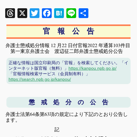
Threads
X
Twitter
Facebook
Hatena
Line
共
有
官 報 公 告
弁護士懲戒処分情報 12 月22 日付官報2022 年通算103件目
第一東京弁護士会 渡辺征二郎弁護士懲戒処分公告
正確な情報は国立印刷局の「官報」を検索してください。「イ
ンターネット版官報（無料）」
https://kanpou.npb.go.jp/
「官報情報検索サービス（会員制有料）」
https://search.npb.go.jp/kanpou/
懲 戒 処 分 の 公 告
弁護士法第64条第63項の規定により下記のとおり公告し
ます。
記