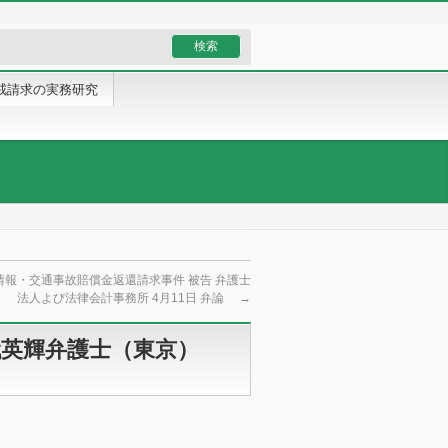
戒請求の実務研究
情報・交通事故賠償金返還請求事件 被告 弁護士
法人よび法律会計事務所 4月11日 弁論
→
代英輝弁護士（東京）