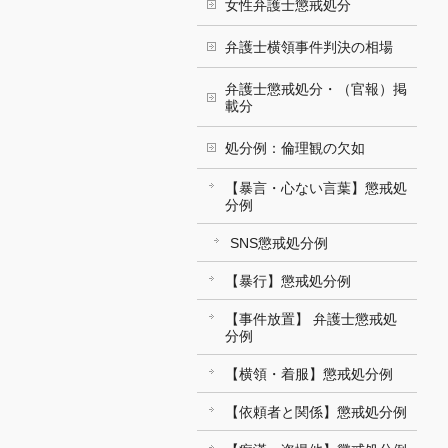
女性弁護士懲戒処分
弁護士横領事件判決の相場
弁護士懲戒処分・（官報）掲
載分
処分例：倫理観の欠如
【暴言・心ない言葉】懲戒処
分例
SNS懲戒処分例
【暴行】懲戒処分例
【事件放置】 弁護士懲戒処
分例
【横領・着服】懲戒処分例
【依頼者と関係】懲戒処分例