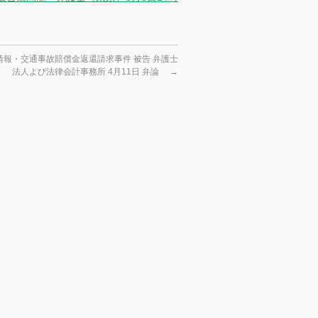
情報・交通事故賠償金返還請求事件 被告 弁護士
法人よび法律会計事務所 4月11日 弁論
→