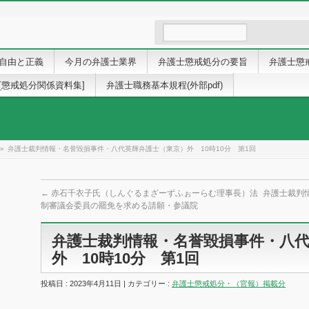
自由と正義
今月の弁護士業界
弁護士懲戒処分の要旨
弁護士懲
[懲戒処分関係資料集]
弁護士職務基本規程(外部pdf)
»
弁護士裁判情報・名誉毀損事件・八代英輝弁護士（東京）外 10時10分 第1回
←
赤石千衣子氏（しんぐるまざーずふぉーらむ理事長）法
弁護士裁判
制審議会委員の罷免を求める請願・参議院
弁護士裁判情報・名誉毀損事件・八
外 10時10分 第1回
投稿日 : 2023年4月11日 | カテゴリー :
弁護士懲戒処分・（官報）掲載分