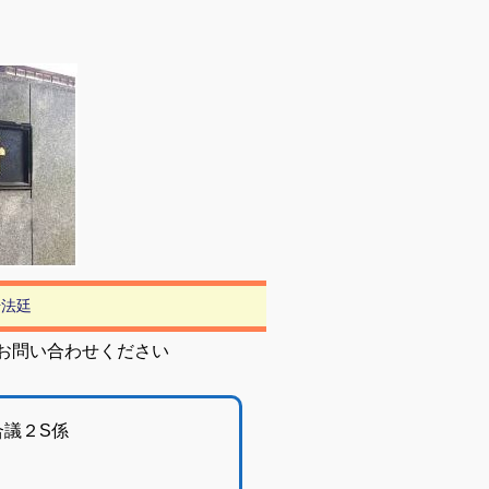
号法廷
お問い合わせください
甲合議２S係