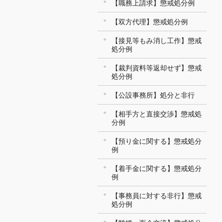
【職務上請求】懲戒処分例
【双方代理】懲戒処分例
【接見等もみ消し工作】懲戒
処分例
【裁判資料等返却せず】懲戒
処分例
【公設事務所】処分と非行
【相手方と直接交渉】懲戒処
分例
【預り金に関する】懲戒処分
例
【着手金に関する】懲戒処分
例
【事務員に対する非行】懲戒
処分例