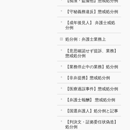
【痴漢・盗撮他】懲戒処分例
【守秘義務違反】懲戒処分例
【成年後見人】 弁護士戒処
分例
処分例：弁護士業務上
【意思確認せず提訴、業務】
懲戒処分例
【業務停止中の業務】処分例
【非弁提携】懲戒処分例
【医療過誤事件】懲戒処分例
【弁護士報酬】 懲戒処分例
【国選弁護人】処分例と記事
【判決文・証拠委任状偽造】
処分例