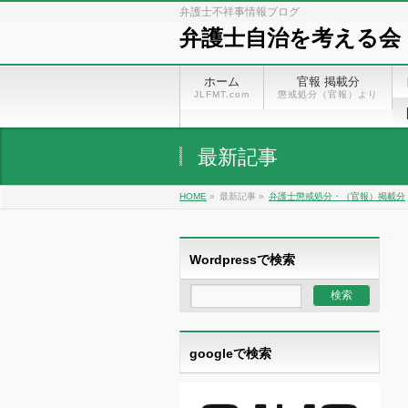
弁護士不祥事情報ブログ
弁護士自治を考える会
ホーム
官報 掲載分
JLFMT.com
懲戒処分（官報）より
最新記事
HOME
»
最新記事 »
弁護士懲戒処分・（官報）掲載分
Wordpressで検索
googleで検索