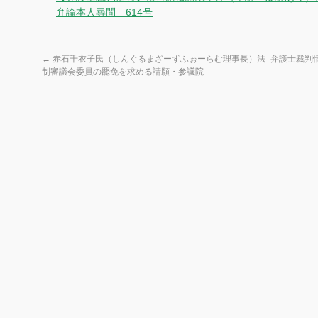
弁論本人尋問 614号
←
赤石千衣子氏（しんぐるまざーずふぉーらむ理事長）法
弁護士裁判
制審議会委員の罷免を求める請願・参議院