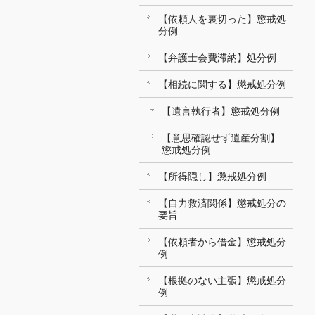
【依頼人を裏切った】懲戒処
分例
【弁護士会費滞納】処分例
【相続に関する】懲戒処分例
【遺言執行者】懲戒処分例
【意思確認せず遺産分割】
懲戒処分例
【所得隠し】懲戒処分例
【自力救済関係】懲戒処分の
要旨
【依頼者から借金】懲戒処分
例
【根拠のない主張】懲戒処分
例