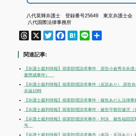
八代英輝弁護士 登録番号25649 東京弁護士会
八代国際法律事務所
Threads
X
Twitter
Facebook
Hatena
Line
共
有
関連記事:
【弁護士裁判情報】損害賠償請求事件 原告小倉秀夫弁護士
量懲戒事件）
【弁護士裁判情報】損害賠償請求事件（反訴あり） 原告弁
弁論10時
【弁護士裁判情報】損害賠償請求事件・被告あだん法律事務
【弁護士裁判情報】損害賠償請求事件・被告宇都宮健児（東京
【弁護士裁判情報】損害賠償請求事件・判決 被告福田匡剛弁
号
【弁護士裁判情報】損害賠償請求事件（本訴・反訴あり）被