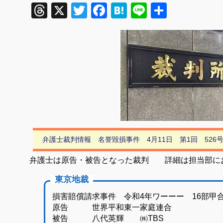
Threads
X
Twitter
Facebook
Hatena
Line
共
有
弁護士裁判情報 名誉毀損事件 4月11日 第1回 526
弁護士は原告・被告となった裁判 詳細は担当部に
東京地裁
損害賠償請求事件 令和4年ワーーー 16部
原告 世界平和東一家庭連合
被告 八代英輝 ㈱TBS