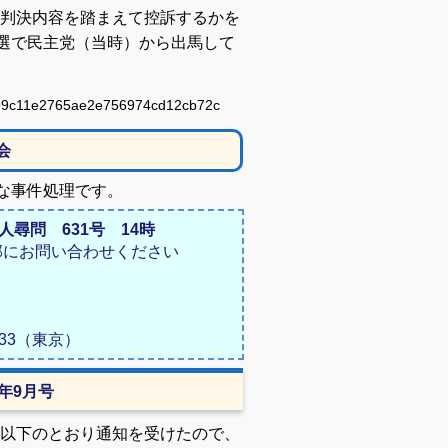
判決内容を踏まえて控訴するかを
院選で民主党（当時）から出馬して
599c11e2765ae2e756974cd12cb72c
会
な事件処理です。
尋問 631号 14時
にお問い合わせください
33（東京）
2年9月号
以下のとおり通知を受けたので、