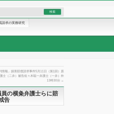
戒請求の実務研究
判情報」損害賠償請求事件5月11日（第1回）原
護士（二弁）被告佐々木聡一弁護士（一弁）外
13時30分
→
議員の横粂弁護士らに賠
戒告