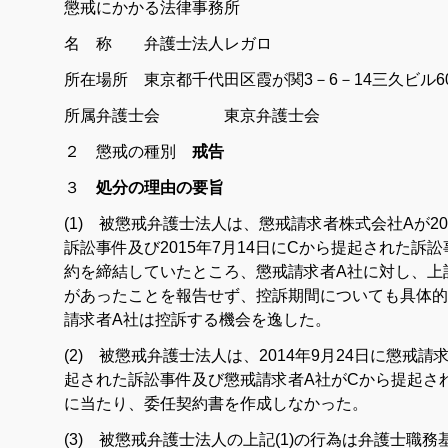
懲戒にかかる法律事務所
名 称 弁護士法人レガロ
所在場所 東京都千代田区霞が関3－6－14三久ビル
所属弁護士会 東京弁護士会
２ 懲戒の種別
戒告
３
処分の理由の要旨
(1) 被懲戒弁護士法人は、懲戒請求者株式会社Aが20
訴訟事件及び2015年7月14日にCから提起された訴
約を締結していたところ、懲戒請求者A社に対し、上
があったことを報告せず、控訴期間についても具体的
請求者A社は控訴する機会を逸した。
(2) 被懲戒弁護士法人は、2014年9月24日に懲戒
起された訴訟事件及び懲戒請求者A社がCから提起され
に当たり、委任契約書を作成しなかった。
(3) 被懲戒弁護士法人の上記(1)の行為は弁護士職