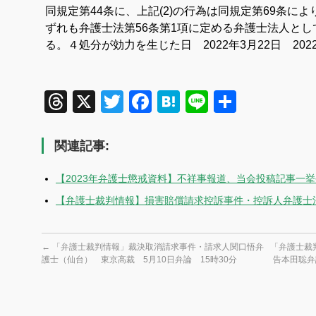
同規定第44条に、上記(2)の行為は同規定第69条に
ずれも弁護士法第56条第1項に定める弁護士法人と
る。
４処分が効力を生じた日 2022年3月22日 20
Threads
X
Twitter
Facebook
Hatena
Line
共
有
関連記事:
【2023年弁護士懲戒資料】不祥事報道、当会投稿記事一
【弁護士裁判情報】損害賠償請求控訴事件・控訴人弁護士
←
「弁護士裁判情報」裁決取消請求事件・請求人関口悟弁
「弁護士裁
護士（仙台） 東京高裁 5月10日弁論 15時30分
告本田聡弁