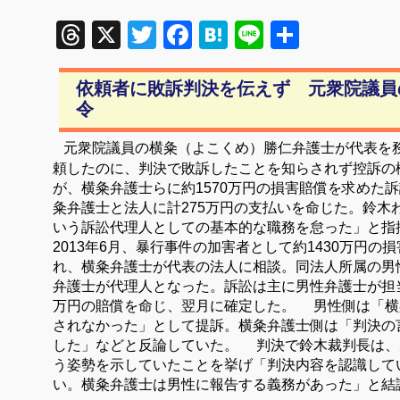
Threads
X
Twitter
Facebook
Hatena
Line
共
有
依頼者に敗訴判決を伝えず 元衆院議員
令
元衆院議員の横粂（よこくめ）勝仁弁護士が代表を
頼したのに、判決で敗訴したことを知らされず控訴の
が、横粂弁護士らに約1570万円の損害賠償を求めた
粂弁護士と法人に計275万円の支払いを命じた。鈴木
いう訴訟代理人としての基本的な職務を怠った」と指
2013年6月、暴行事件の加害者として約1430万円
れ、横粂弁護士が代表の法人に相談。同法人所属の男性
弁護士が代理人となった。訴訟は主に男性弁護士が担当。
万円の賠償を命じ、翌月に確定した。 男性側は「横
されなかった」として提訴。横粂弁護士側は「判決の
した」などと反論していた。 判決で鈴木裁判長は、
う姿勢を示していたことを挙げ「判決内容を認識して
い。横粂弁護士は男性に報告する義務があった」と