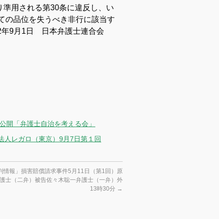
より準用される第30条に違反し、い
しての品位を失うべき非行に該当す
22年9月1日 日本弁護士連合会
挙公開「弁護士自治を考える会」
法人レガロ（東京）9月7日第１回
判情報」損害賠償請求事件5月11日（第1回）原
護士（二弁）被告佐々木聡一弁護士（一弁）外
13時30分
→