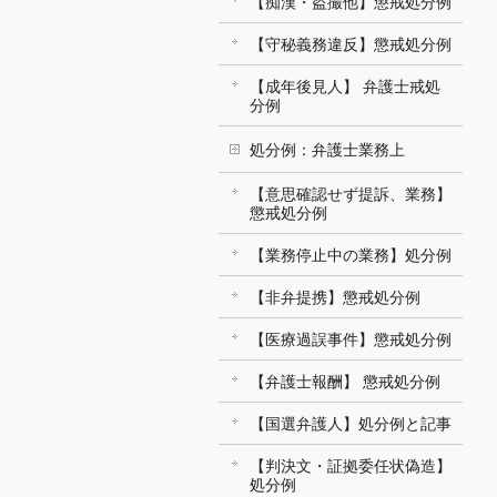
【痴漢・盗撮他】懲戒処分例
【守秘義務違反】懲戒処分例
【成年後見人】 弁護士戒処
分例
処分例：弁護士業務上
【意思確認せず提訴、業務】
懲戒処分例
【業務停止中の業務】処分例
【非弁提携】懲戒処分例
【医療過誤事件】懲戒処分例
【弁護士報酬】 懲戒処分例
【国選弁護人】処分例と記事
【判決文・証拠委任状偽造】
処分例