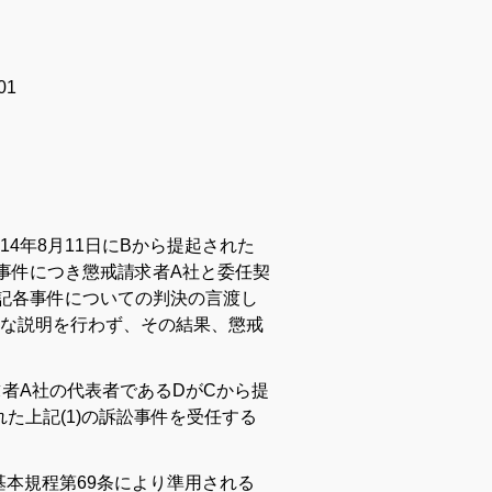
601
14年8月11日にBから提起された
訟事件につき懲戒請求者A社と委任契
記各事件についての判決の言渡し
な説明を行わず、その結果、懲戒
請求者A社の代表者であるDがCから提
た上記(1)の訴訟事件を受任する
務基本規程第69条により準用される