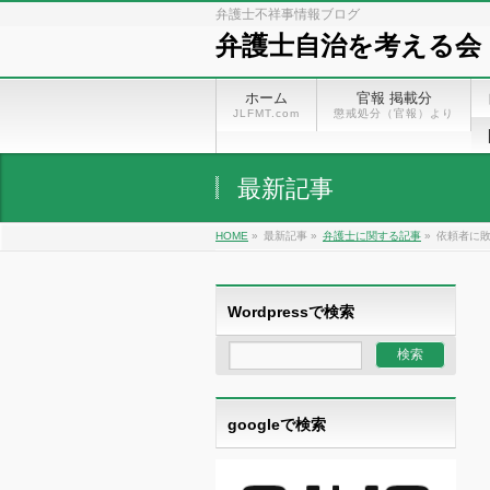
弁護士不祥事情報ブログ
弁護士自治を考える会
ホーム
官報 掲載分
JLFMT.com
懲戒処分（官報）より
最新記事
HOME
»
最新記事 »
弁護士に関する記事
»
依頼者に敗
Wordpressで検索
googleで検索