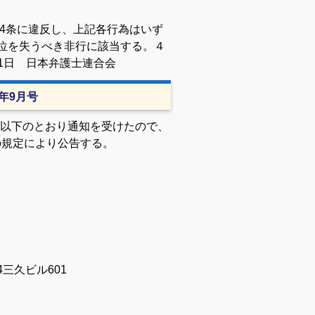
第44条に違反し、上記各行為はいず
品位を失うべき非行に該当する。
４
9月1日 日本弁護士連合会
2年9月号
以下のとおり通知を受けたので、
の規定により公告する。
4三久ビル601