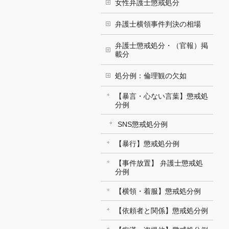
女性弁護士懲戒処分
弁護士横領事件判決の相場
弁護士懲戒処分・（官報）掲
載分
処分例：倫理観の欠如
【暴言・心ない言葉】懲戒処
分例
SNS懲戒処分例
【暴行】懲戒処分例
【事件放置】 弁護士懲戒処
分例
【横領・着服】懲戒処分例
【依頼者と関係】懲戒処分例