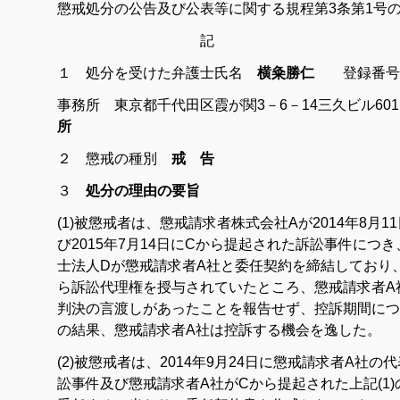
懲戒処分の公告及び公表等に関する規程第3条第1号
記
１ 処分を受けた弁護士氏名
横粂勝仁
登録番号
事務所 東京都千代田区霞が関3－6－14三久ビル6
所
２ 懲戒の種別
戒 告
３
処分の理由の要旨
(1)被懲戒者は、懲戒請求者株式会社Aが2014年8月
び2015年7月14日にCから提起された訴訟事件につ
士法人Dが懲戒請求者A社と委任契約を締結しており
ら訴訟代理権を授与されていたところ、懲戒請求者A
判決の言渡しがあったことを報告せず、控訴期間につ
の結果、懲戒請求者A社は控訴する機会を逸した。
(2)被懲戒者は、2014年9月24日に懲戒請求者A社
訟事件及び懲戒請求者A社がCから提起された上記(1