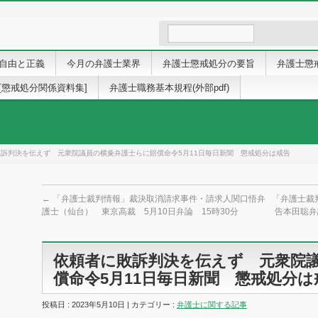
自由と正義
今月の弁護士業界
弁護士懲戒処分の要旨
弁護士懲
[懲戒処分関係資料集]
弁護士職務基本規程(外部pdf)
訴判決を伝えず 元衆院議員の横粂弁護士らに賠償命令5月11日毎日新聞 懲戒処分は戒告
←
「弁護士裁判情報」裁決取消請求事件・請求人関口悟弁
「弁護士裁
護士（仙台） 東京高裁 5月10日弁論 15時30分
告本田聡弁
依頼者に敗訴判決を伝えず 元衆院
償命令5月11日毎日新聞 懲戒処分は
投稿日 : 2023年5月10日 | カテゴリー :
弁護士に関する記事