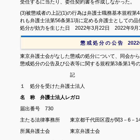
受任するに当たり、委任契約書を作成しなかった。
(3)被懲戒者の上記(1)の行為は弁護士職務基本規程
れも弁護士法第56条第1項に定める弁護士としての
処分が効力を生じた日 2022年3月22日 2022年
懲 戒 処 分 の 公 告 202
東京弁護士会がなした懲戒の処分について、同会から
懲戒処分の公告及び公表等に関する規程第3条第1号
記
１ 処分を受けた弁護士法人
名 称 弁護士法人レガロ
届出番号 730
主たる法律事務所 東京都千代田区霞が関3－6－1
所属弁護士会 東京弁護士会