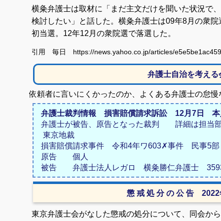
横粂弁護士は取材に「まだ主文だけを聞いた状況で、
検討したい」と話した。横粂弁護士は09年8月の衆
初当選。12年12月の衆院選で落選した。
引用 毎日 https://news.yahoo.co.jp/articles/e5e5be1ac4
弁護士自治を考える
依頼者に言いにくかったのか、よくある弁護士の怠慢
弁護士裁判情報 損害賠償請求訴訟 12月7日 本人
弁護士が被告、原告となった裁判 詳細は担当部
東京地裁
損害賠償請求事件 令和4年ワ603✗事件 民事5部
原告 個人
被告 弁護士法人レガロ 横粂勝仁弁護士 359
懲 戒 処 分 の 公 告 202
東京弁護士会がなした懲戒の処分について、同会から