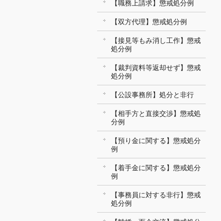
【職務上請求】懲戒処分例
【双方代理】懲戒処分例
【接見等もみ消し工作】懲戒
処分例
【裁判資料等返却せず】懲戒
処分例
【公設事務所】処分と非行
【相手方と直接交渉】懲戒処
分例
【預り金に関する】懲戒処分
例
【着手金に関する】懲戒処分
例
【事務員に対する非行】懲戒
処分例