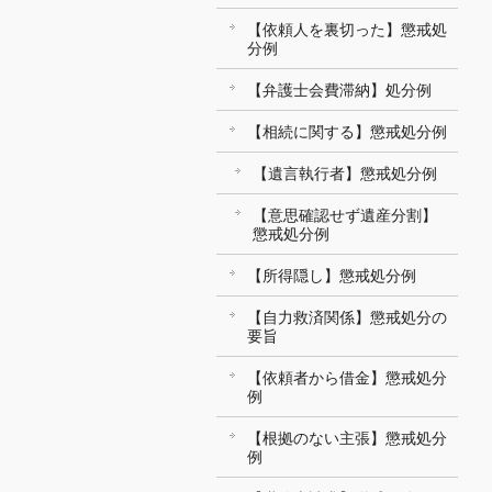
【依頼人を裏切った】懲戒処
分例
【弁護士会費滞納】処分例
【相続に関する】懲戒処分例
【遺言執行者】懲戒処分例
【意思確認せず遺産分割】
懲戒処分例
【所得隠し】懲戒処分例
【自力救済関係】懲戒処分の
要旨
【依頼者から借金】懲戒処分
例
【根拠のない主張】懲戒処分
例