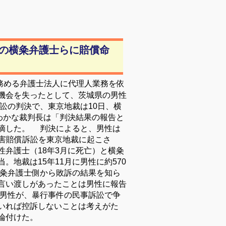
の横粂弁護士らに賠償命
務める弁護士法人に代理人業務を依
機会を失ったとして、茨城県の男性
訴訟の判決で、東京地裁は10日、横
わかな裁判長は「判決結果の報告と
摘した。 判決によると、男性は
の損害賠償訴訟を東京地裁に起こさ
弁護士（18年3月に死亡）と横粂
地裁は15年11月に男性に約570
粂弁護士側から敗訴の結果を知ら
言い渡しがあったことは男性に報告
男性が、暴行事件の民事訴訟で争
いれば控訴しないことは考えがた
結論付けた。