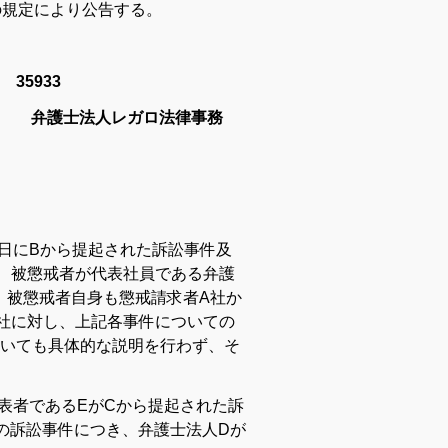
の規定により公告する。
35933
01
弁護士法人レガロ法律事務
11日にBから提起された訴訟事件及
き、被懲戒者が代表社員である弁護
、被懲戒者自身も懲戒請求者A社か
社に対し、上記各事件についての
いても具体的な説明を行わず、そ
の代表者であるEがCから提起された訴
)の訴訟事件につき、弁護士法人Dが