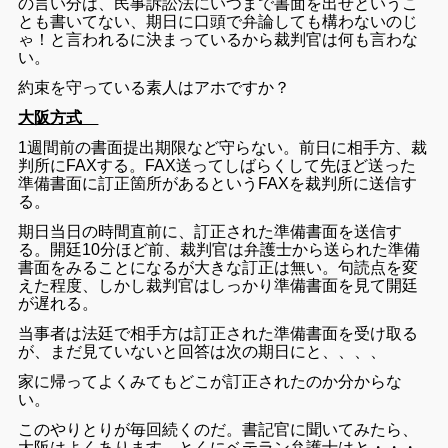
の言い分は、民事訴訟法にいつまで書面を出せというこ
とも書いてない、期日に口頭で弁論しても構わないのじ
ゃ！と言われるに決まっているから裁判官は何も言わな
い。
約束を守っている素人はアホですか？
大阪方式
1週間前の書面提出期限など守らない。前日に相手方、裁
判所にFAXする。FAX送ってしばらくして先ほど送った
準備書面に訂正箇所があるというFAXを裁判所に送信す
る。
期日当日の時間直前に、訂正された準備書面を送信す
る。開廷10分ほど前、裁判官は弁護士から送られた準備
書面をみることになるが大きな訂正は無い。句読点を変
えた程度、しかし裁判官はしっかり準備書面を見て開廷
が遅れる。
当事者は法廷で相手方は訂正された準備書面を受け取る
が、まだ見ていないと回答は次の期日にと、、、、
家に帰ってよくみてもどこが訂正されたのか分からな
い。
このやりとりが毎回続くのだ。書記官に聞いてみたら、
大阪はよくあります。とくにベテラン弁護士はと・・・