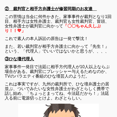
② 裁判官と相手方弁護士が修習同期のお友達
この苦情は当会に何件かきた。家事事件が裁判となり1回
目、相手方は女性弁護士、裁判官も女性裁判官、冒頭、
女性弁護士が裁判官に向かって
「〇〇ちゃん久しぶ
り！！💛」
これで素人の本人訴訟の原告は一発で撃沈！
また、若い裁判官が相手方弁護士に向かって『先生！』
という、「代理人」でいいではないかと思うが、、、、
③ひな壇代理人
家事事件一発目で法廷に相手方代理人が10人以上ならぶ
場合がある。裁判官にプレッシャー与えるためなのか、
TVのバラエティ番組のひな壇芸人のようだ。
これは事実ですが、九州の裁判所で、ひな壇弁護士の居
並ぶ、ついでみたいな女性弁護士がわざとらしく携帯で
話し始め、「ちょっとまってね、今法廷だから！」法廷
入る前に電源切っとけよ。わざとらしい。