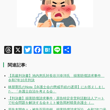
Threads
X
Twitter
Facebook
Hatena
Line
共
有
関連記事:
【高裁判決書】池内恵氏対長谷川幸洋氏 損害賠償請求事件
令和7年10月判決
林朋寛氏のNote【弁護士会の懲戒手続の遅滞】にお答えしまし
た。「弁護士自治を考える会」
【判決書】損害賠償請求事件・原告特定非営利活動法人アート
で社会問題を解決する会キミト被告岡村晴美弁護士（…
原告本間奈々・被告百田尚樹 損害賠償請求訴訟 令和7年ワ号