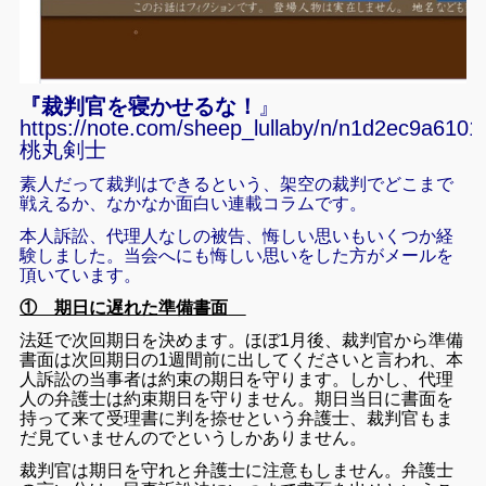
『
裁判官を寝かせるな！
』
https://note.com/sheep_lullaby/n/n1d2ec9a61
桃丸剣士
素人だって裁判はできるという、架空の裁判でどこまで
戦えるか、
なかなか面白い連載コラムです。
本人訴訟、代理人なしの被告、悔しい思いもいくつか経
験しました。当会へにも悔しい思いをした方がメールを
頂いています。
① 期日に遅れた準備書面
法廷で次回期日を決めます。ほぼ1月後、裁判官から準備
書面は次回期日の1週間前に出してくださいと言われ、本
人訴訟の当事者は約束の期日を守ります。しかし、代理
人の弁護士は約束期日を守りません。期日当日に書面を
持って来て受理書に判を捺せという弁護士、裁判官もま
だ見ていませんのでというしかありません。
裁判官は期日を守れと弁護士に注意もしません。弁護士