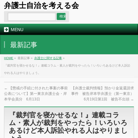
弁護士自治を考える会
MENU
最新記事
HOME
»
最新記事 »
弁護士に関する記事
»
『裁判官を寝かせるな！』連載コラム・素人が裁判をやったら！いろいろあるけど本人訴訟
やれる人はやりましょう。
←
【懲戒の手続に付された事案の事前
【弁護士裁判情報】預かり金返還請求
公表について】第一東京弁護士会・岸
事件 被告岸本学弁護士（第一東京）
本学会員分 6月13日
6月19日第1回 被告不出頭
→
『裁判官を寝かせるな！』連載コラ
ム・素人が裁判をやったら！いろいろ
あるけど本人訴訟やれる人はやりまし