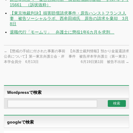
15661 （訴状抜粋）
【東京地裁判決】損害賠償請求事件・原告ハンストフランス人
妻 被告ソーシャルラボ、西牟田靖氏 原告の請求を棄却 3月
8日
退職代行「モームリ」 弁護士に懲役1年6カ月を求刑…
←
【懲戒の手続に付された事案の事前
【弁護士裁判情報】預かり金返還請求
公表について】第一東京弁護士会・岸
事件 被告岸本学弁護士（第一東京）
本学会員分 6月13日
6月19日第1回 被告不出頭
→
Wordpressで検索
googleで検索