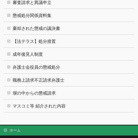
審査請求と異議申立
懲戒処分関係資料集
棄却された懲戒の議決書
【法テラス】処分措置
成年後見人制度
弁護士会役員の懲戒処分
職務上請求不正請求弁護士
塀の中からの懲戒請求
マスコミ等 紹介された内容
ホーム