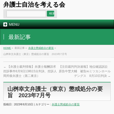
弁護士自治を考える会
MENU
最新記事
HOME
»
最新記事 »
弁護士懲戒処分の要旨
»
山桝幸文弁護士（東京）懲戒処分の要旨 2023年7月号
←
【弁護士裁判情報】弁護士報酬請求
【注目裁判判決速報】地位確認訴訟
控訴事件8月9日13時15分判決、控訴人
原告中埜大輔 被告㈱ミツカンホール
岡邦俊弁護士（第二東京）
デングス 8月10日判決
→
山桝幸文弁護士（東京）懲戒処分の要
旨 2023年7月号
投稿日 : 2023年8月10日 | カテゴリー :
弁護士懲戒処分の要旨