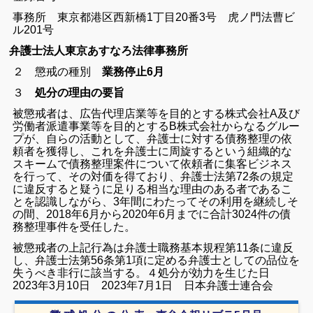
事務所
東京都港区西新橋1丁目20番3号 虎ノ門法曹ビ
ル201号
弁護士法人東京あすなろ法律事務所
２ 懲戒の種別
業務停止6月
３
処分の理由の要旨
被懲戒者は、広告代理店業等を目的とする株式会社A及び
労働者派遣事業等を目的とするB株式会社からなるグルー
プが、自らの活動として、弁護士に対する債務整理の依
頼者を獲得し、これを弁護士に周旋するという組織的な
スキームで債務整理案件について依頼者に集客ビジネス
を行って、その対価を得ており、弁護士法第72条の規定
に違反すると疑うに足りる相当な理由のある者であるこ
とを認識しながら、3年間にわたってその利用を継続しそ
の間、2018年6月から2020年6月までに合計3024件の債
務整理事件を受任した。
被懲戒者の上記行為は弁護士職務基本規程第11条に違反
し、弁護士法第56条第1項に定める弁護士としての品位を
失うべき非行に該当する。
４処分が効力を生じた日
2023年3月10日
2023年7月1日 日本弁護士連合会