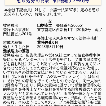
懲 戒 処 分 の 公 表 東弁会報リブラ5月号
本会は下記会員に対して、弁護士法第57条に定める懲戒
処分をしたので、お知らせします。
記
被懲戒者
山桝幸文
（登録番号20055）
登録上の事務所 東京都港区西新橋1丁目20番3号 虎ノ
門法曹ビル201号
弁護士法人東京あすなろ法律事務所
懲戒の種類
業務停止6月
効力の生じた日 2023年3月10日
懲戒理由の要旨
被懲戒者は、広告代理店を営むA社に対して債務整理事件
等にかかるインターネット広告を発注し、労働者派遣業な
どを営むB社に対して上記インターネット広告を見て問い
合わせなどをしてきた者に対する電話対応などを依頼し、
いずれもその対価の支払いをしていた者であるが、A社と
B社（以下両社を併せて「Aグループ」という。）は個別
にそれぞれの活動を行っていたものではなく、同一人物の
指揮命令下にあり、同人の意向に基づいて債務整理等の法
的手続きを弁護士などへ依頼を希望する顧客獲得のための
ノルマなども定められていたなど、両者が一体となって債
務整理などを希望する顧客獲得のために活動していたと認
められ、そのようにしてAグループは弁護士法第72条に違