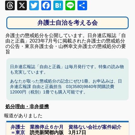
Threads
X
Twitter
Facebook
Hatena
Line
共
有
弁護士自治を考える会
弁護士の懲戒処分を公開しています。日弁連広報誌「自
由と正義」2023年7月号に掲載された弁護士の懲戒処分
の公告・東京弁護士会・山桝幸文弁護士の懲戒処分の要
旨
日弁連広報誌「自由と正義」は毎月発行です。特集の読み物
も充実しています。
あなたが取った懲戒処分の記念にぜひ1冊。お申込みは、日
弁連広報課 自由と正義担当 03(3580)9840年間購読費
12000円（税別）1冊でも購入可能です。
処分理由・非弁提携
報道がありました
弁護士 業務停止６か月 資格ない会社が案件紹介
＝東京
読売新聞都内版 3月17日