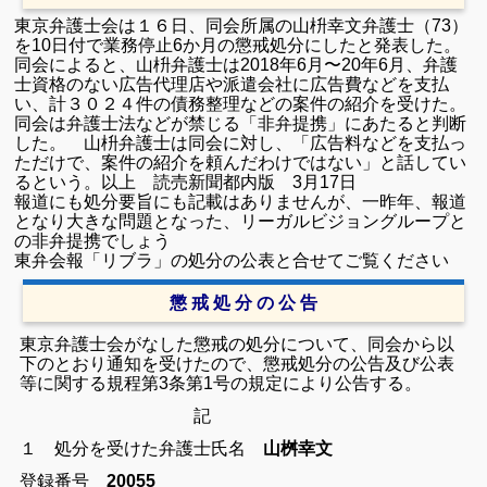
東京
弁護士
会は１６日、同会所属の山枡幸文
弁護士
（73）
を10日付で業務停止6か月の
懲戒
処分にしたと発表した。
同会によると、山枡
弁護士
は2018年6月〜20年6月、
弁護
士
資格のない広告代理店や派遣会社に広告費などを支払
い、計３０２４件の債務整理などの案件の紹介を受けた。
同会は
弁護士
法などが禁じる「非弁提携」にあたると判断
した。 山枡
弁護士
は同会に対し、「広告料などを支払っ
ただけで、案件の紹介を頼んだわけではない」と話してい
るという。以上 読売新聞都内版 3月17日
報道にも処分要旨にも記載はありませんが、一昨年、報道
となり大きな問題となった、リーガルビジョングループと
の非弁提携でしょう
東弁会報「リブラ」の処分の公表と合せてご覧ください
懲 戒 処 分 の 公 告
東京弁護士会がなした懲戒の処分について、同会から以
下のとおり通知を受けたので、懲戒処分の公告及び公表
等に関する規程第3条第1号の規定により公告する。
記
１ 処分を受けた弁護士
氏名
山桝幸文
登録番号
20055