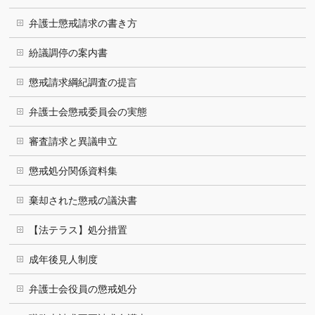
弁護士懲戒請求の書き方
紛議調停の案内書
懲戒請求綱紀調査の提言
弁護士会懲戒委員会の実態
審査請求と異議申立
懲戒処分関係資料集
棄却された懲戒の議決書
【法テラス】処分措置
成年後見人制度
弁護士会役員の懲戒処分