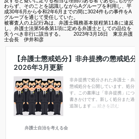
反すると疑いに足りる相当な理由のある者であるにもかか
わらず、そのことを認識しながらAグループを利用し、平
成30年6月から令和2年6月までの間に3024件もの事件をA
グループを通じて受任していた。
被審査人の上記行為は、弁護士職務基本規程第11条に違反
し、弁護士法第56条第1項に定める弁護士としての品位を
失うべき非行に該当する。
2023年3月16日 東京弁護
士会長 伊井和彦