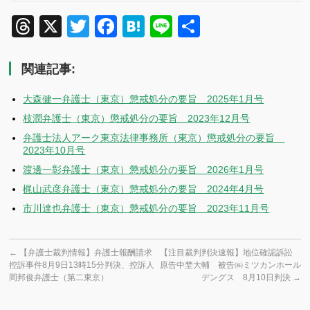
Threads
X
Twitter
Facebook
Hatena
Line
共
有
関連記事:
大森健一弁護士（東京）懲戒処分の要旨 2025年1月号
枝潤弁護士（東京）懲戒処分の要旨 2023年12月号
弁護士法人アーク東京法律事務所（東京）懲戒処分の要旨
2023年10月号
渡邊一彰弁護士（東京）懲戒処分の要旨 2026年1月号
梶山武彦弁護士（東京）懲戒処分の要旨 2024年4月号
市川達也弁護士（東京）懲戒処分の要旨 2023年11月号
←
【弁護士裁判情報】弁護士報酬請求
【注目裁判判決速報】地位確認訴訟
控訴事件8月9日13時15分判決、控訴人
原告中埜大輔 被告㈱ミツカンホール
岡邦俊弁護士（第二東京）
デングス 8月10日判決
→