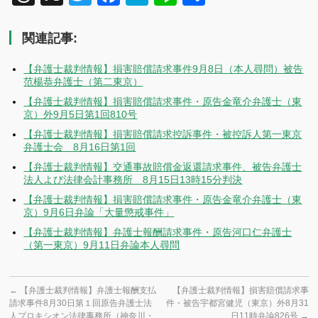
有
関連記事:
【弁護士裁判情報】損害賠償請求事件9月8日（本人尋問）被告
范楊恭弁護士（第二東京）
【弁護士裁判情報】損害賠償請求事件・原告金竜介弁護士（東
京）外9月5日第1回810号
【弁護士裁判情報】損害賠償請求控訴事件・被控訴人第一東京
弁護士会 8月16日第1回
【弁護士裁判情報】交通事故賠償金返還請求事件、被告弁護士
法人よび法律会計事務所 8月15日13時15分判決
【弁護士裁判情報】損害賠償請求事件・原告金竜介弁護士（東
京）9月6日弁論「大量懲戒事件」
【弁護士裁判情報】弁護士報酬請求事件・原告河口仁弁護士
（第一東京）9月11日弁論本人尋問
←
【弁護士裁判情報】弁護士報酬支払
【弁護士裁判情報】損害賠償請求事
請求事件8月30日第１回原告弁護士法
件・被告宇都宮健児（東京）外8月31
人プロキシオン法律事務所（神奈川・
日11時弁論826号
→