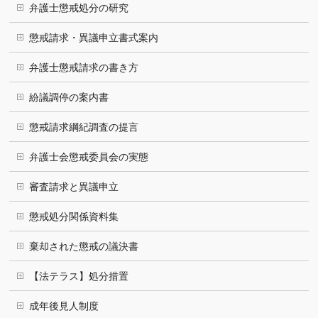
弁護士懲戒処分の研究
懲戒請求・異議申立書式案内
弁護士懲戒請求の書き方
紛議調停の案内書
懲戒請求綱紀調査の提言
弁護士会懲戒委員会の実態
審査請求と異議申立
懲戒処分関係資料集
棄却された懲戒の議決書
【法テラス】処分措置
成年後見人制度