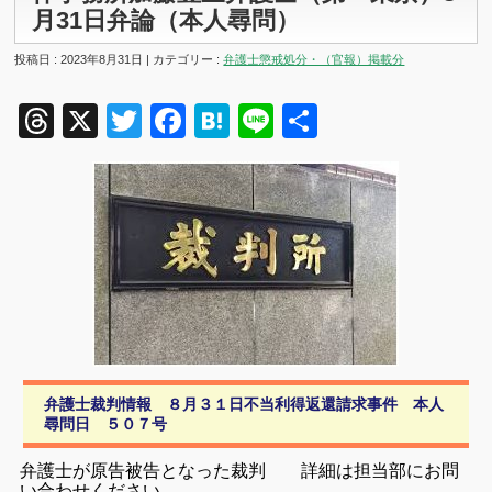
月31日弁論（本人尋問）
投稿日 : 2023年8月31日 | カテゴリー :
弁護士懲戒処分・（官報）掲載分
Threads
X
Twitter
Facebook
Hatena
Line
共
有
弁護士裁判情報 ８月３１日不当利得返還請求事件 本人
尋問日 ５０７号
弁護士が原告被告となった裁判 詳細は担当部にお問
い合わせください