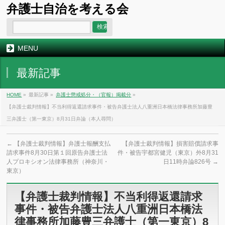
弁護士自治を考える会
MENU
最新記事
HOME
»
最新記事 »
弁護士懲戒処分・（官報）掲載分
»
【弁護士裁判情報】不当利得返還請求事件・被告弁護士法人八重洲日本橋法律事務所加藤豊
三弁護士（第一東京）8月31日弁論（本人尋問）
←
【弁護士裁判情報】弁護士報酬支払
【弁護士裁判情報】損害賠償請求事
請求事件8月30日第１回原告弁護士法
件・被告宇都宮健児（東京）外8月31
人プロキシオン法律事務所（神奈川・
日11時弁論826号
→
東京）
【弁護士裁判情報】不当利得返還請求
事件・被告弁護士法人八重洲日本橋法
律事務所加藤豊三弁護士（第一東京）8