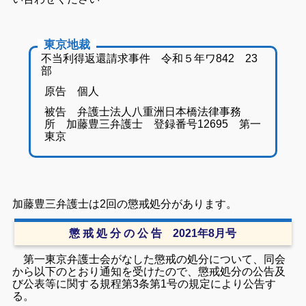
東京地裁
不当利得返還請求事件 令和５年ワ842 23
部
原告 個人
被告 弁護士法人八重洲日本橋法律事務
所 加藤豊三弁護士 登録番号12695 第一
東京
加藤豊三弁護士は2回の懲戒処分があります。
懲 戒 処 分 の 公 告 2021年8月号
第一東京弁護士会がなした懲戒の処分について、同会
から以下のとおり通知を受けたので、懲戒処分の公告及
び公表等に関する規程第3条第1号の規定により公告す
る。