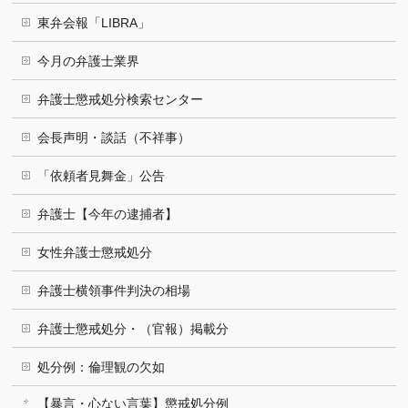
東弁会報「LIBRA」
今月の弁護士業界
弁護士懲戒処分検索センター
会長声明・談話（不祥事）
「依頼者見舞金」公告
弁護士【今年の逮捕者】
女性弁護士懲戒処分
弁護士横領事件判決の相場
弁護士懲戒処分・（官報）掲載分
処分例：倫理観の欠如
【暴言・心ない言葉】懲戒処分例