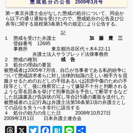
懲 戒 処 分 の 公 告 2009年3月号
第一東京弁護士会がなした懲戒の処分について、同会か
ら以下の通り通知を受けたので、懲戒処分の公告及び公
表等に関する規程第3条第1号の規定により公告する。
記
１ 懲戒を受けた弁護士
加 藤 豊 三
登録番号 12695
事務所 東京都渋谷区代々木4-22-11
弁護士法人サラブレッド法律事務所
２ 懲戒の種別
戒 告
３ 処分の理由の要旨
被懲戒者は2005年7月頃、自己が当事者である私的紛争に
ついて懲戒請求者らに対し法律的知識の乏しい相手方を屈
服させるためのおどしの手段あるいは誹謗中傷のための手
段等として、後に検察官によって嫌疑不十分と判断される
ような罪名罰条を挙げて刑事告訴を予告して断罪するなど
した抗議書及び告訴状の写し等合計5通の書面を送付した
被懲戒者の上記行為は弁護士法第56条第1項の弁護士とし
ての品位を失うべき非行に該当する
４ 処分の効力の生じた日 2008年10月27日
2009年3月1日 日本弁護士連合会
Threads
X
Twitter
Facebook
Hatena
Line
共