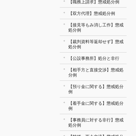
【職務上請求】懲戒処分例
【双方代理】懲戒処分例
【接見等もみ消し工作】懲戒
処分例
【裁判資料等返却せず】懲戒
処分例
【公設事務所】処分と非行
【相手方と直接交渉】懲戒処
分例
【預り金に関する】懲戒処分
例
【着手金に関する】懲戒処分
例
【事務員に対する非行】懲戒
処分例