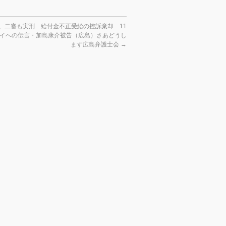
、二審も実刑 給付金不正受給の控訴棄却 11
フイへの伝言・加島康介被告（広島）さあどうし
ます広島弁護士会
→