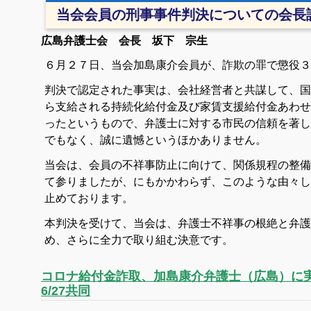
当会会員の刑事事件判決についての会長
広島弁護士会 会長 坂下 宗生
６月２７日、当会加島康介会員が、詐欺の罪で懲役３
判決で認定された事実は、会社経営者と共謀して、国
ら支給される持続化給付金及び家賃支援給付金あわせ
ったというもので、弁護士に対する市民の信頼を著し
でもなく、誠に遺憾というほかありません。
当会は、会員の不祥事防止に向けて、関係規程の整備
て参りましたが、にもかかわらず、このような由々し
止めております。
本判決を受けて、当会は、弁護士不祥事の根絶と弁護
め、さらに全力で取り組む決意です。
コロナ給付金詐取、加島康介弁護士（広島）に
6/27共同