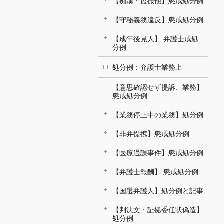
【痴漢・盗撮他】懲戒処分例
【守秘義務違反】懲戒処分例
【成年後見人】 弁護士戒処
分例
処分例：弁護士業務上
【意思確認せず提訴、業務】
懲戒処分例
【業務停止中の業務】処分例
【非弁提携】懲戒処分例
【医療過誤事件】懲戒処分例
【弁護士報酬】 懲戒処分例
【国選弁護人】処分例と記事
【判決文・証拠委任状偽造】
処分例