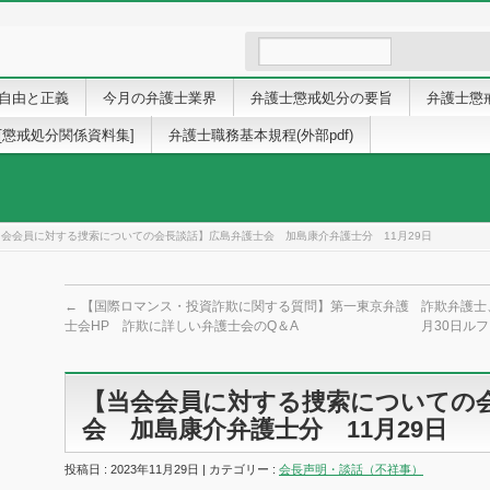
自由と正義
今月の弁護士業界
弁護士懲戒処分の要旨
弁護士懲
[懲戒処分関係資料集]
弁護士職務基本規程(外部pdf)
当会会員に対する捜索についての会長談話】広島弁護士会 加島康介弁護士分 11月29日
←
【国際ロマンス・投資詐欺に関する質問】第一東京弁護
詐欺弁護士
士会HP 詐欺に詳しい弁護士会のQ＆A
月30日ル
【当会会員に対する捜索についての
会 加島康介弁護士分 11月29日
投稿日 : 2023年11月29日 | カテゴリー :
会長声明・談話（不祥事）