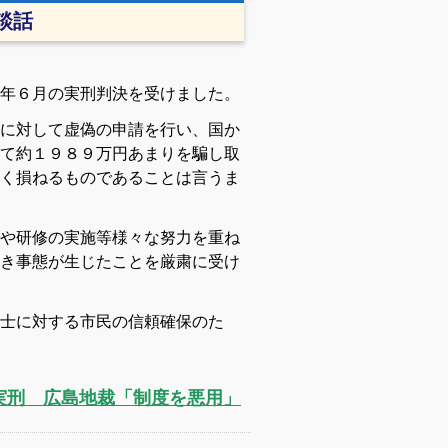
談話
年６月の実刑判決を受けました。
に対して虚偽の申請を行い、国か
て約１９８９万円あまりを騙し取
く損ねるものであることは言うま
や研修の実施等様々な努力を重ね
き事態が生じたことを厳粛に受け
士に対する市民の信頼確保のた
実刑 広島地裁「制度を悪用」