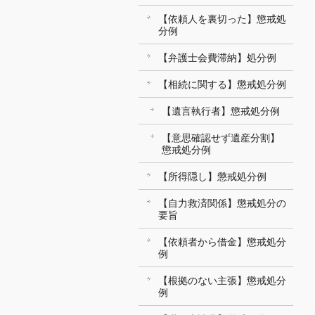
【依頼人を裏切った】懲戒処
分例
【弁護士会費滞納】処分例
【相続に関する】懲戒処分例
【遺言執行者】懲戒処分例
【意思確認せず遺産分割】
懲戒処分例
【所得隠し】懲戒処分例
【自力救済関係】懲戒処分の
要旨
【依頼者から借金】懲戒処分
例
【根拠のない主張】懲戒処分
例