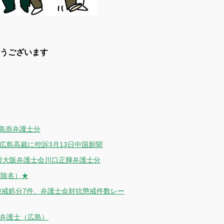
うございます
島崇弁護士分
広島高裁に控訴3月13日中国新聞
日大阪弁護士会川口正輝弁護士分
（除名）★
 懲戒処分7件、弁護士会対抗懲戒件数レー
弘弁護士（広島）