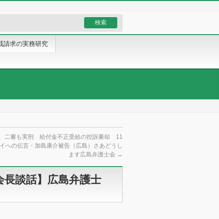
戒請求の実務研究
、二審も実刑 給付金不正受給の控訴棄却 11
フイへの伝言・加島康介被告（広島）さあどうし
ます広島弁護士会
→
会長談話】広島弁護士