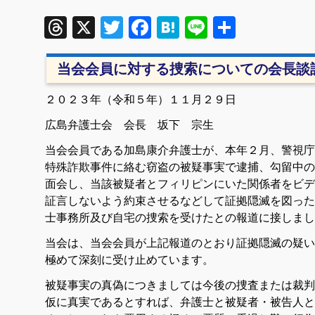
Threads
X
Twitter
Facebook
Hatena
Line
共
有
当会会員に対する捜索についての会長談
２０２３年（令和５年）１１月２９日
広島弁護士会 会長 坂下 宗生
当会会員である加島康介弁護士が、本年２月、警視庁
特殊詐欺事件に絡む窃盗の被疑事実で逮捕、勾留中の
面会し、当該被疑者とフィリピンにいた関係者をビデ
証言しないよう約束させるなどして証拠隠滅を図った
士事務所及び自宅の捜索を受けたとの報道に接しまし
当会は、当会会員が上記報道のとおり証拠隠滅の疑い
極めて深刻に受け止めています。
被疑事実の真偽につきましては今後の捜査または裁判
仮に真実であるとすれば、弁護士と被疑者・被告人と