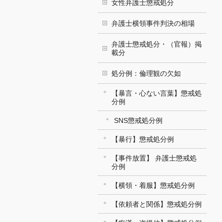
女性弁護士懲戒処分
弁護士横領事件判決の相場
弁護士懲戒処分・（官報）掲
載分
処分例：倫理観の欠如
【暴言・心ない言葉】懲戒処
分例
SNS懲戒処分例
【暴行】懲戒処分例
【事件放置】 弁護士懲戒処
分例
【横領・着服】懲戒処分例
【依頼者と関係】懲戒処分例