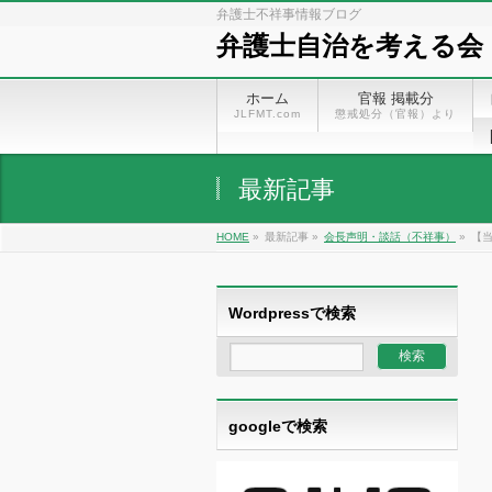
弁護士不祥事情報ブログ
弁護士自治を考える会
ホーム
官報 掲載分
JLFMT.com
懲戒処分（官報）より
最新記事
HOME
»
最新記事 »
会長声明・談話（不祥事）
»
【
Wordpressで検索
googleで検索