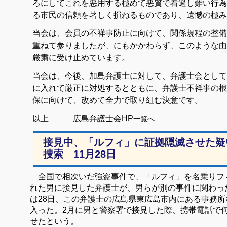
ろにしてこれを悪用する極めて悪質で看過し難い行為
る市民の信頼を著しく損ねるものであり、遺憾の極み
当会は、会員の不祥事防止に向けて、関係規程の整備
重ねて参りましたが、にもかかわらず、このような由
厳粛に受け止めています。
当会は、今後、加島弁護士に対して、弁護士会として
に入れて厳正に対処するとともに、弁護士不祥事の根
保に向けて、改めて全力で取り組む決意です。
以上 広島弁護士会HP
一覧へ
接見中、「ルフィ」に証拠隠滅させた疑
捜索 11月28日
全国で相次いだ強盗事件で、「ルフィ」を名乗りフ
れた男に接見した弁護士が、男らが別の事件に関わっ
は28日、この弁護士の広島県東広島市内にある事務
入った。2月に男と警察署で接見した際、携帯電話で
せたという。