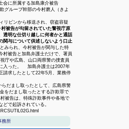
士会に所属する加島康介被告
詐欺グループ幹部の今村磨人（きよ
フィリピンから移送され、窃盗容疑
今
村被告が勾留されていた警視庁原
、透明な仕切り越しに何者かと通話
の関与について供述しないよう口止
とみられ、今村被告が関与した特
今村被告と加島弁護士だけで、署員
警視庁や広島、山口両県警の捜査員
入った。 加島弁護士は2007年
請求したとして22年5月、業務停
からだまし取ったとして、広島県警
付金をだまし取ったとする詐欺罪で
今村被告は、特殊詐欺事件や各地で
などで起訴されている。
3RCSUTIL02G.html
事務所