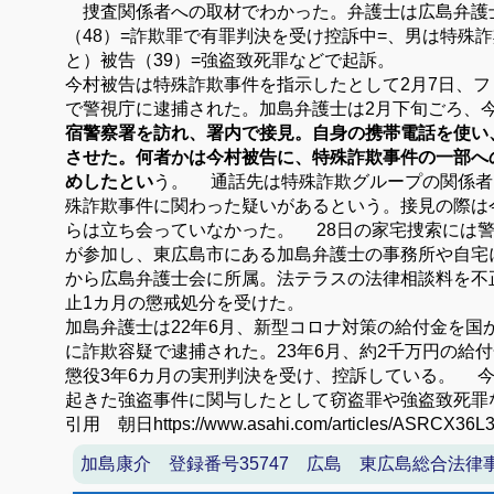
捜査関係者への取材でわかった。弁護士は広島弁護
（48）=詐欺罪で有罪判決を受け控訴中=、男は特殊
と）被告（39）=強盗致死罪などで起訴。
今村被告は特殊詐欺事件を指示したとして2月7日、
で警視庁に逮捕された。加島弁護士は2月下旬ごろ、
宿警察署を訪れ、署内で接見。自身の携帯電話を使い
させた。何者かは今村被告に、特殊詐欺事件の一部へ
めしたとい
う。 通話先は特殊詐欺グループの関係者
殊詐欺事件に関わった疑いがあるという。接見の際は
らは立ち会っていなかった。 28日の家宅捜索には
が参加し、東広島市にある加島弁護士の事務所や自宅に
から広島弁護士会に所属。法テラスの法律相談料を不正
止1カ月の懲戒処分を受けた。
加島弁護士は22年6月、新型コロナ対策の給付金を国
に詐欺容疑で逮捕された。23年6月、約2千万円の給
懲役3年6カ月の実刑判決を受け、控訴している。 
起きた強盗事件に関与したとして窃盗罪や強盗致死罪
引用 朝日https://www.asahi.com/articles/ASRCX36L
加島康介 登録番号35747 広島 東広島総合法律