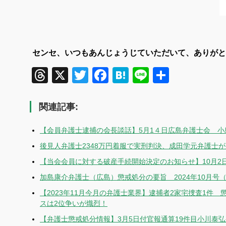
センセ、いつもあんじょうじていただいて、ありがと
Threads
X
Twitter
Facebook
Hatena
Line
共
有
関連記事:
【会員弁護士逮捕の会長談話】5月1４日広島弁護士会 小
後見人弁護士2348万円着服で実刑判決、成田学元弁護士が
【当会会員に対する破産手続開始決定のお知らせ】10月2
加島康介弁護士（広島）懲戒処分の要旨 2024年10月号
【2023年11月今月の弁護士業界】逮捕者2家宅捜査1件
スは2位争いが熾烈！
【弁護士懲戒処分情報】3月5日付官報通算19件目小川泰