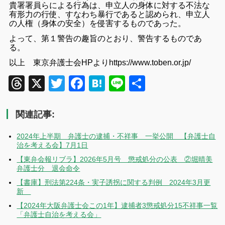
貴署署員らによる行為は、申立人の身体に対する不法な
有形力の行使、すなわち暴行であると認められ、申立人
の人権（身体の安全）を侵害するものであった。
よって、第１警告の趣旨のとおり、警告するものであ
る。
以上 東京弁護士会HPよりhttps://www.toben.or.jp/
Threads
X
Twitter
Facebook
Hatena
Line
共
有
関連記事:
2024年上半期 弁護士の逮捕・不祥事 一挙公開 【弁護士自
治を考える会】7月1日
【東弁会報リブラ】2026年5月号 懲戒処分の公表 ②堀晴美
弁護士分 退会命令
【書庫】刑法第224条・実子誘拐に関する判例 2024年3月更
新
【2024年大阪弁護士会この1年】逮捕者3懲戒処分15不祥事一覧
「弁護士自治を考える会」