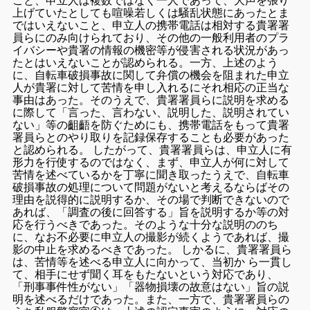
こと、申立人は複数ではなく一人であって、大声を張り
上げていたとしても喧噪若しくは騒乱状態にあったとま
ではいえないこと、申立人の携帯電話は相対する貴署署
員らにのみ向けられており、その他の一般利用者のプラ
イバシーや貴署の情報の機密等が侵害される状況があっ
たとはいえないことが認められる。一方、上述のよう
に、自転車破損事故に関して弁償の機会を阻まれた申立
人が貴署に対して苦情を申し入れるにそれ相応の正当な
事由はあった。そのうえで、貴署署員らに説明を求める
に際して「言った、言わない、説明した、説明されてい
ない」等の齟齬を防ぐためにも、携帯電話をもって貴署
署員らとのやり取りを記録保存することも必要があった
と認められる。 したがって、貴署署員らは、申立人に有
形力を行使するのではなく、まず、申立人が何に対して
苦情を述べているかを丁寧に聞き取ったうえで、自転車
破損事故の処理について問題がないと考えるならばその
理由を説得的に説明するか、その場で判断できないので
あれば、「調査の後に回答する」旨を説明するか等の対
応を行うべきであった。そのような十分な説明ののち
に、なお不必要に申立人の撮影が続くようであれば、撮
影の中止を求めるべきであった。 しかるに、貴署署員ら
は、苦情等を述べる申立人に向かって、当初か ら一貫し
て、相手にせず聞く耳をもたないという対応であり、
「刑事事件性がない」「器物損壊の故意はない」旨の説
明を述べるだけであった。また、一方で、貴署署員らの