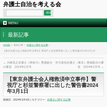
弁護士自治を考える会
MENU
最新記事
HOME
»
最新記事 »
弁護士に関する記事
»
【東京弁護士会人権救済申立事件】警視庁と杉並警察署に出した警告書2024年3月1日
←
大崎克之弁護士（神奈川）懲戒処分
市川達也弁護士（東京）懲戒処分の要
の要旨 2024年2月号
旨 2024年2月号
→
【東京弁護士会人権救済申立事件】警
視庁と杉並警察署に出した警告書2024
年3月1日
投稿日 : 2024年3月4日 | カテゴリー :
弁護士に関する記事