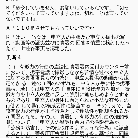
Ｋ「命令していません、お願いしているんです」「切っ
てくださいって言っていますよね、切れ、とは言ってい
ないですよね」
Ａ「１１０番させてもらっていいですか」
Ｋ「はい」 当会は、申立人の主張及び申立人提出の写
真・動画等の証拠並びに貴署の 回答を慎重に検討したう
えで、上述各事実を認定した。
判断 4
（1） 有形力の行使の違法性 貴署署内受付カウンター前
において、携帯電話で撮影しながら苦情を述べる申立人
に対する貴署署員らの行為は、申立人提供の動画から認
定でき る上述の３回のいずれも、申立人が手に持つ携帯
電話、若しくは申立人の手 自体に直接物理力を加え、撮
影方向を申立人の意に反して強引に逸らしめようとする
ものであり、申立人の身体に向けられた不法な有形力の
行使と して暴行の構成要件に該当する。 そのうえで、当
該有形力の行使が正当行為として違法性が阻却されるか
が問題となる。その点、貴署は、有形力の行使の法的根
拠について、
「申立人の警察庁舎内での撮影行為が、
『公務を妨害し、その他秩序を乱すような行為』に該当
するとして、警視庁庁舎管理規程第６条に基づき、同撮