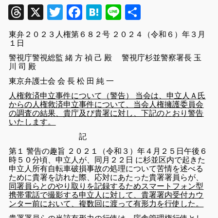
Threads
X
Twitter
Facebook
Hatena
Line
共
有
東弁２０２３人権第６８２号 ２０２４（令和６）年３月
１日
警視庁警視総監 緒 方 禎 己 殿 警視庁杉並警察署長 玉
川 司 殿
東京弁護士会 会 長 松 田 純 一
人権救済申立事件について（警告） 当会は、申立人Ａ氏
からの人権救済申立事件について、当会人権擁護委員会
の調査の結果、貴庁及び貴署に対し、下記のとおり警告
いたします。
記
第１ 警告の趣旨 ２０２１（令和３）年４月２５日午後６
時５０分頃、申立人が、同月２２日 に杉並区内で起きた
申立人所有自転車破損事故の処理について苦情を述べる
ために貴署を訪れた際、応対にあたった貴署署員らが、
同署員らとのやり取りを記録するためスマートフォン型
携帯電話で撮影する申立人に対して、貴署署内受付カウ
ンター前において、複数回に渡って有形力を行使した。