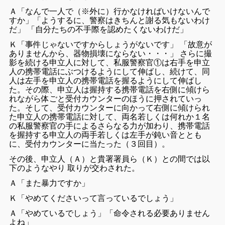
Ａ「なんで一人で（※外に）行かなければいけないんで
すか」「ようするに、警察はきちんと謝る気もないわけ
だ」 「自分たちの不手際を認めたくないわけだ」
Ｋ「事件じゃないですからしょうがないです」 「故意が
ありませんから、器物損壊にならない・・・」 さらに撮
影を続ける申立人に対して、私服警察官①は右手を申立
人の携帯電話にぶつけるようにして伸ばし、続けて、同
人は左手を申立人の携帯電話を握るようにして伸ばし
た。その際、申立人は握持する携帯電話を右側に傾けら
れながら体ごと受付カウンターのほうに押されていっ
た。そして、受付カウンターに向かって右側に傾けられ
た申立人の携帯電話に対して、両名若しくは何れか１名
の私服警察官の手によるさらなる力が加わり、携帯電話
を握持する申立人の両手若しくは左手が鈍い音ととも
に、受付カウンターに当たった（３回目）。
その後、申立人（Ａ）と貴署署員ら（Ｋ）との間では以
下のようなやり 取りが交わされた。
Ａ「また暴力ですか」
Ｋ「やめてくださいって言っているでしょう」
Ａ「やめているでしょう」「命令される必要ありません
よね」