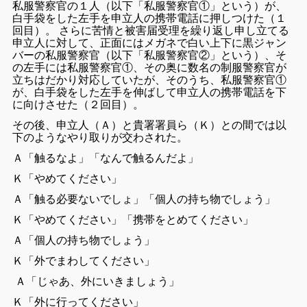
私服警察官の１人（以下「私服警察官①」という）が、
白手袋をした左手を申立人の携帯電話に押しつけた（１
回目）。 さらに苦情と被害届受理を繰り返し申し立てる
申立人に対して、正面にはメガネで白い上下に黒ジャン
バーの私服警察官（以下「私服警察官②」という）、そ
の左手には私服警察官①、その奥に数名の制服警察官が
立ちはだかり対応していたが、そのうち、私服警察官①
が、白手袋をした左手を伸ばして申立人の携帯電話を下
に向けさせた（２回目）。
その後、申立人（Ａ）と貴署署員ら（Ｋ）との間では以
下のようなやり取りが交わされた。
Ａ「触るなよ」「なんで触るんだよ」
Ｋ「やめてください」
Ａ「触る必要ないでしょ」「個人の持ち物でしょう」
Ｋ「やめてください」「携帯をとめてください」
Ａ「個人の持ち物でしょう」
Ｋ「外でまわしてください」
Ａ「じゃあ、外にいきましょう」
Ｋ「外に行ってください」