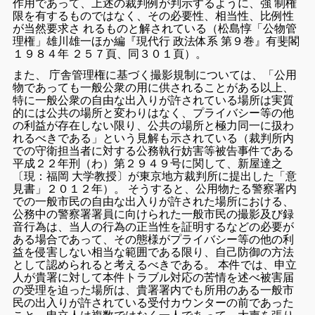
作用であって、上述の裁判例が判示するように、強 制権
限を有するものではなく、その必要性、相当性、比例性
が当然要求さ れるものと解されている（松島惇「公物管
理権」雄川雄一ほか編『現代行 政法体系 第９巻』有斐閣
１９８４年 ２５７頁、同３０１頁）。
また、 庁舎管理権に基づく撮影規制については、「公用
物であっても一般公衆の用に供されることがある以上、
特に一般公衆の自由な出入りが許されている場所は実質
的には公共の場所と変わりはなく、プライバシー等の他
の利益が存在しない限り、公共の場所と極力同一に扱わ
れるべきである」という見解も示されている（裁判所内
での守衛担当者に対する公務執行妨害等被告事件である
平成２２年刑（わ）第２９４９号に関して、新屋達之
〔現：福岡 大学教授〕が東京地方裁判所に提出した「意
見書」２０１２年）。 そうすると、公用物たる警察署内
での一般市民の自由な出入りが許された場所における、
公務中の警察署署員に向けられた一般市民の撮影及び録
音行為は、当人の行為の正当性を証明するなどの必要が
ある場合であって、その態様がプライバシー等の他の利
益を侵害しない相当な範囲である限り、自己防御の方法
として認められると考えるべきである。 本件では、申立
人が貴署に対して本件トラブル対応の苦情を述べ被害届
の受理を迫った場所は、貴署署内でも所用のある一般市
民の出入りが許されている受付カウンターの前であった