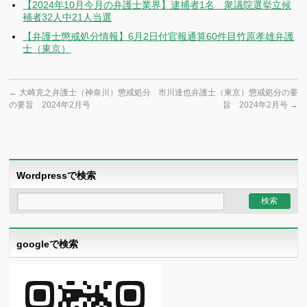
【2024年10月今月の弁護士業界】逮捕者1名 衆議院選挙立候
補者32人中21人当選
【弁護士懲戒処分情報】6月2日付官報通算60件目竹原孝雄弁護
士（東京）
←
大崎克之弁護士（神奈川）懲戒処分
市川達也弁護士（東京）懲戒処分の要
の要旨 2024年2月号
旨 2024年2月号
→
Wordpressで検索
googleで検索