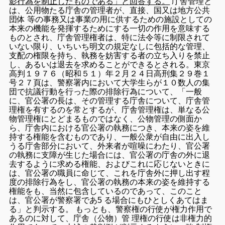
影行為を制止したものである」と回答する。
庁舎管理と
は、公用物たる庁舎の管理者が、直接、国又は地方公共
団体 等の事務又は事業の用に供するための施設としての
本来の機能を発揮するためにする一切の作用を意味する
ものとされ、庁舎管理権者は、特に法令等に制限されて
いない限り、いちいち明文の規定なしに包括的な管理、
支配の権限を持ち、執務を妨害する者の立ち入りを禁止
し、あるいは退去を求めることができるとされる。東京
高判１９７６（昭和５１）年２月２４日高刑集２９巻１
号２７頁は、警察署内において大学生らが１０数人の集
団で抗議行動を行った際の排除行為について、「一般
に、官公署の長は、その管理する庁舎について、庁舎管
理権を有するのを常とするが、庁舎管理権は、単なる公
物管理権にとどまるものではなく、公物管理の側面か
ら、庁舎内における官公署の執務につき、本来の姿を維
持する権能を含むものであり、一般公衆が自由に出入し
うる庁舎部分において、外来者が喧噪にわたり、官公署
の執務に支障が生じた場合には、官公署の庁舎の外に退
去するように求める権能、およびこれに応じないときに
は、官公署の職員に命じて、これを庁舎外に押し出す程
度の排除行為をし、官公署の執務の本来の姿を維持する
権能をも、当然に包含しているのであって、このこと
は、官公署が警察署であ5 る場合にもひとしくあてはま
る」と判示する。 もっとも、警察権の行使が権力作用で
あるのに対して、庁舎（公物）管 理権の行使は非権力的