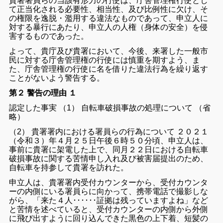
貴署署員らの当該有形力の行使は、庁舎管理権行使とし
て正当化される必要性、相当性、及び比例性に欠け、そ
の権限を逸脱・濫用する違法なものであって、申立人に
対する暴行にあたり、申立人の人権（身体の安全）を侵
害するものであった。
よって、貴庁及び貴署において、今後、来署した一般市
民に対する庁舎管理権の行使には慎重を期すよう、ま
た、庁舎管理権の行使に名を借りた違法行為を繰り返す
ことがないよう警告する。
第２ 警告の理由 １
認定した事実 （1） 自転車破損事故の処理について （省
略）
（2） 貴署署内における署員らの行為について ２０２１
（令和３）年４月２５日午後６時５０分頃、申立人は、
事前に貴署に架電した上で、同月２２日における自転車
破損事故に関する苦情申し入れ及び被害届提出のため、
自転車を持参して貴署を訪れた。
申立人は、貴署署内受付カウンターから、受付カウンタ
ーの内側にいる署員らに向かって、携帯電話で撮影しな
がら、「来た４人･･････証拠は残っていますよね」など
と苦情を述べていると、受付カウンターの内側から外側
に飛び出すように回り込んできた黒色の上下着、短髪の