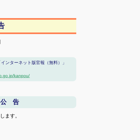
告
目
「インターネット版官報（無料）」
b.go.jp/kanpou/
 公 告
告します。