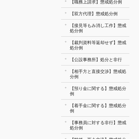
【職務上請求】懲戒処分例
【双方代理】懲戒処分例
【接見等もみ消し工作】懲戒
処分例
【裁判資料等返却せず】懲戒
処分例
【公設事務所】処分と非行
【相手方と直接交渉】懲戒処
分例
【預り金に関する】懲戒処分
例
【着手金に関する】懲戒処分
例
【事務員に対する非行】懲戒
処分例