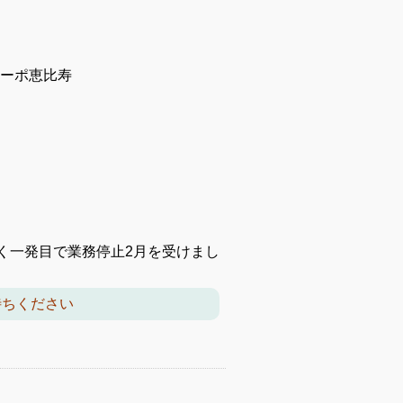
コーポ恵比寿
く一発目で業務停止2月を受けまし
待ちください