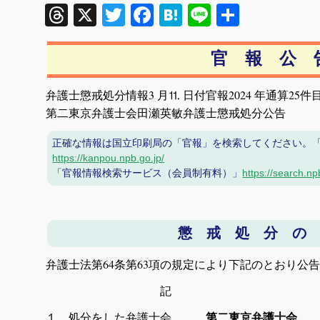
Threads
X
Twitter
Facebook
Hatena
Line
共
有
官 報 公 
弁護士懲戒処分情報3 月⒒ 日付官報2024 年通算25件
第二東京弁護士会田瀬英敏弁護士懲戒処分公告
正確な情報は国立印刷局の「官報」を検索してください。
https://kanpou.npb.go.jp/
「官報情報検索サービス（会員制有料）」
https://search.np
懲 戒 処 分 の
弁護士法第64条第63項の規定により下記のとおり公
記
１ 処分をした弁護士会
第二東京弁護士会