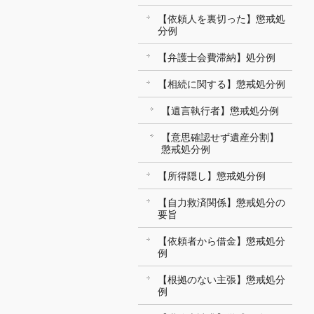
【依頼人を裏切った】懲戒処
分例
【弁護士会費滞納】処分例
【相続に関する】懲戒処分例
【遺言執行者】懲戒処分例
【意思確認せず遺産分割】
懲戒処分例
【所得隠し】懲戒処分例
【自力救済関係】懲戒処分の
要旨
【依頼者から借金】懲戒処分
例
【根拠のない主張】懲戒処分
例