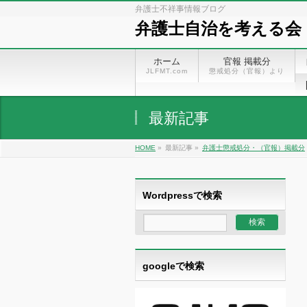
弁護士不祥事情報ブログ
弁護士自治を考える会
ホーム
官報 掲載分
JLFMT.com
懲戒処分（官報）より
最新記事
HOME
»
最新記事 »
弁護士懲戒処分・（官報）掲載分
Wordpressで検索
googleで検索