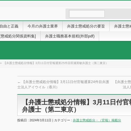
自由と正義
今月の弁護士業界
弁護士懲戒処分の要旨
弁護士懲
[懲戒処分関係資料集]
弁護士職務基本規程(外部pdf)
»
【弁護士懲戒処分情報】3月11日付官報通算25件目田瀬英敏弁護士（第二東京）
←
【弁護士懲戒処分情報】3月11日付官報通算24件目弁護
【弁護士懲
士法人アイウイル（香川）
法人
【弁護士懲戒処分情報】3月11日付官
弁護士（第二東京）
投稿日 : 2024年3月11日 | カテゴリー :
弁護士懲戒処分・（官報）掲載分