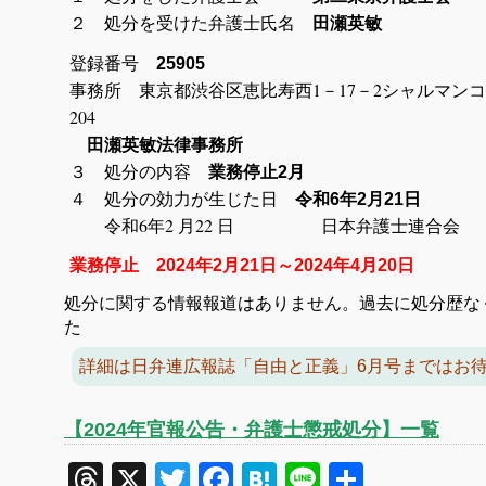
２ 処分を受けた弁護士氏名
田瀬英敏
登録番号
25905
事務所 東京都渋谷区恵比寿西1－17－2シャルマン
204
田瀬英敏法律事務所
３ 処分の内容
業務停止2月
４ 処分の効力が生じた日
令和6年2月21日
令和6年2 月22 日 日本弁護士連合会
業務停止 2024年2月21日～2024年4月20日
処分に関する情報報道はありません。過去に処分歴な
た
詳細は日弁連広報誌「自由と正義」6月号まではお
【2024年官報公告・弁護士懲戒処分】一覧
Threads
X
Twitter
Facebook
Hatena
Line
共