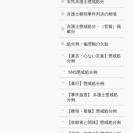
女性弁護士懲戒処分
弁護士横領事件判決の相場
弁護士懲戒処分・（官報）掲
載分
処分例：倫理観の欠如
【暴言・心ない言葉】懲戒処
分例
SNS懲戒処分例
【暴行】懲戒処分例
【事件放置】 弁護士懲戒処
分例
【横領・着服】懲戒処分例
【依頼者と関係】懲戒処分例