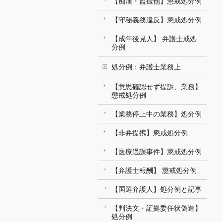
【痴漢・盗撮他】懲戒処分例
【守秘義務違反】懲戒処分例
【成年後見人】 弁護士戒処
分例
処分例：弁護士業務上
【意思確認せず提訴、業務】
懲戒処分例
【業務停止中の業務】処分例
【非弁提携】懲戒処分例
【医療過誤事件】懲戒処分例
【弁護士報酬】 懲戒処分例
【国選弁護人】処分例と記事
【判決文・証拠委任状偽造】
処分例