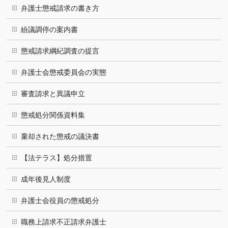
弁護士懲戒請求の書き方
紛議調停の案内書
懲戒請求綱紀調査の提言
弁護士会懲戒委員会の実態
審査請求と異議申立
懲戒処分関係資料集
棄却された懲戒の議決書
【法テラス】処分措置
成年後見人制度
弁護士会役員の懲戒処分
職務上請求不正請求弁護士