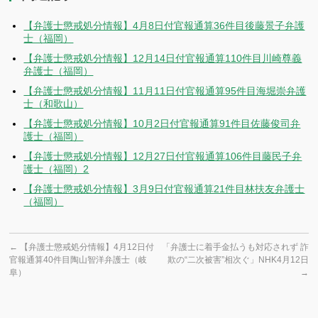
【弁護士懲戒処分情報】4月8日付官報通算36件目後藤景子弁護
士（福岡）
【弁護士懲戒処分情報】12月14日付官報通算110件目川崎尊義
弁護士（福岡）
【弁護士懲戒処分情報】11月11日付官報通算95件目海堀崇弁護
士（和歌山）
【弁護士懲戒処分情報】10月2日付官報通算91件目佐藤俊司弁
護士（福岡）
【弁護士懲戒処分情報】12月27日付官報通算106件目藤民子弁
護士（福岡）2
【弁護士懲戒処分情報】3月9日付官報通算21件目林扶友弁護士
（福岡）
←
【弁護士懲戒処分情報】4月12日付
「弁護士に着手金払うも対応されず 詐
官報通算40件目陶山智洋弁護士（岐
欺の“二次被害”相次ぐ」NHK4月12日
阜）
→