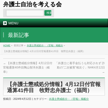
弁護士自治を考える会
MENU
最新記事
HOME
»
最新記事 »
弁護士懲戒処分・（官報）掲載分
»
【弁護士懲戒処分情報】4月12日付官報通算41件目 牧野忠弁護士（福岡）
←
【弁護士懲戒処分情報】4月12日付
「弁護士に着手金払うも対応されず 詐
官報通算40件目陶山智洋弁護士（岐
欺の“二次被害”相次ぐ」NHK4月12日
阜）
→
【弁護士懲戒処分情報】4月12日付官報
通算41件目 牧野忠弁護士（福岡）
投稿日 : 2024年4月12日 | カテゴリー :
弁護士懲戒処分・（官報）掲載分