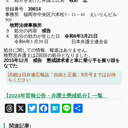
牧野 忠
登録番号
39614
事務所 福岡市中央区六本松3－11－41 えいりんビル
501
牧野法律事務所
３ 処分の内容
戒告
４ 処分の効力が生じた日
令和6年3月21日
令和6年3 月29 日 日本弁護士連合会
処分に関しての情報、報道はありません。
牧野忠弁護士は2回目の処分となりました。
2015年12月 戒告 懲戒請求者と車に乗り手を握り頭を
なでた
詳細は日弁連広報誌「自由と正義」8月号まではお待
ちください
【2024年官報公告・弁護士懲戒処分】一覧
Threads
X
Twitter
Facebook
Hatena
Line
共
有
関連記事: