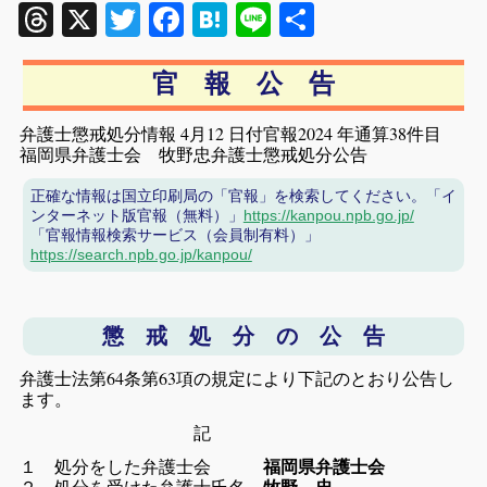
Threads
X
Twitter
Facebook
Hatena
Line
共
有
官 報 公 告
弁護士懲戒処分情報 4月12 日付官報2024 年通算38件目
福岡県弁護士会 牧野忠弁護士懲戒処分公告
正確な情報は国立印刷局の「官報」を検索してください。「イ
ンターネット版官報（無料）」
https://kanpou.npb.go.jp/
「官報情報検索サービス（会員制有料）」
https://search.npb.go.jp/kanpou/
懲 戒 処 分 の 公 告
弁護士法第64条第63項の規定により下記のとおり公告し
ます。
記
１ 処分をした弁護士会
福岡県弁護士会
２ 処分を受けた弁護士氏名