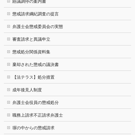
紛議調停の案内書
懲戒請求綱紀調査の提言
弁護士会懲戒委員会の実態
審査請求と異議申立
懲戒処分関係資料集
棄却された懲戒の議決書
【法テラス】処分措置
成年後見人制度
弁護士会役員の懲戒処分
職務上請求不正請求弁護士
塀の中からの懲戒請求