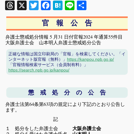
Threads
X
Twitter
Facebook
Hatena
Line
共
有
官 報 公 告
弁護士懲戒処分情報 5 月31 日付官報2024 年通算55件目
大阪弁護士会 山本明人弁護士懲戒処分公告
正確な情報は国立印刷局の「官報」を検索してください。「イ
ンターネット版官報（無料）」
https://kanpou.npb.go.jp/
「官報情報検索サービス（会員制有料）」
https://search.npb.go.jp/kanpou/
懲 戒 処 分 の 公 告
弁護士法第64条第63項の規定により下記のとおり公告し
ます。
記
１ 処分をした弁護士会
大阪弁護士会
２ 処分を受けた弁護士氏名