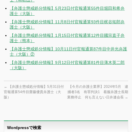
士（和歌山）
【弁護士懲戒処分情報】5月23日付官報通算55件目堀田和希弁
護士（大阪）
【弁護士懲戒処分情報】11月8日付官報通算93件目梶谷拓郎弁
護士（大阪）
【弁護士懲戒処分情報】1月15日付官報通算12件目國宗直子弁
護士（熊本）
【弁護士懲戒処分情報】10月11日付官報通算87件目中井光弁護
士（大阪）②
【弁護士懲戒処分情報】9月12日付官報通算81件目薄木英二郎
（大阪）
←
【弁護士懲戒処分情報】5月31日付
【今月の弁護士業界】2024年5月 逮
官報通算54件目齋藤優貴弁護士（大
捕者3名 有罪判決1 着服弁護士長期
阪）
業務停止 何も言えない日弁連会長
→
Wordpressで検索