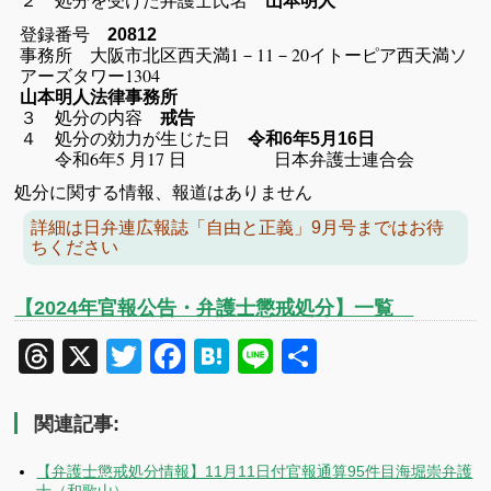
山本明人
登録番号
20812
事務所 大阪市北区西天満1－11－20イトーピア西天満ソ
アーズタワー1304
山本明人法律事務所
３ 処分の内容
戒告
４ 処分の効力が生じた日
令和6年5月16日
令和6年5 月17 日 日本弁護士連合会
処分に関する情報、報道はありません
詳細は日弁連広報誌「自由と正義」9月号まではお待
ちください
【2024年官報公告・弁護士懲戒処分】一覧
Threads
X
Twitter
Facebook
Hatena
Line
共
有
関連記事:
【弁護士懲戒処分情報】11月11日付官報通算95件目海堀崇弁護