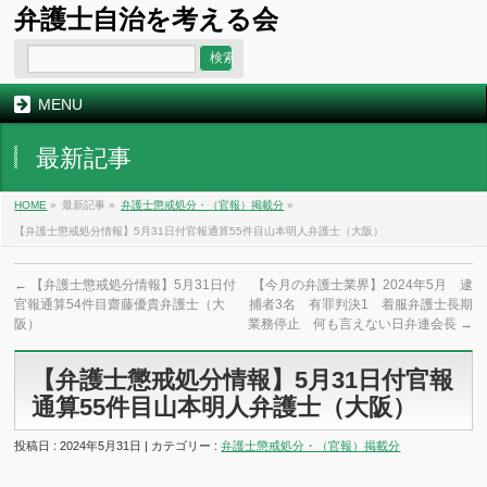
弁護士自治を考える会
MENU
最新記事
HOME
»
最新記事 »
弁護士懲戒処分・（官報）掲載分
»
【弁護士懲戒処分情報】5月31日付官報通算55件目山本明人弁護士（大阪）
←
【弁護士懲戒処分情報】5月31日付
【今月の弁護士業界】2024年5月 逮
官報通算54件目齋藤優貴弁護士（大
捕者3名 有罪判決1 着服弁護士長期
阪）
業務停止 何も言えない日弁連会長
→
【弁護士懲戒処分情報】5月31日付官報
通算55件目山本明人弁護士（大阪）
投稿日 : 2024年5月31日 | カテゴリー :
弁護士懲戒処分・（官報）掲載分