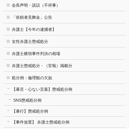
会長声明・談話（不祥事）
「依頼者見舞金」公告
弁護士【今年の逮捕者】
女性弁護士懲戒処分
弁護士横領事件判決の相場
弁護士懲戒処分・（官報）掲載分
処分例：倫理観の欠如
【暴言・心ない言葉】懲戒処分例
SNS懲戒処分例
【暴行】懲戒処分例
【事件放置】 弁護士懲戒処分例