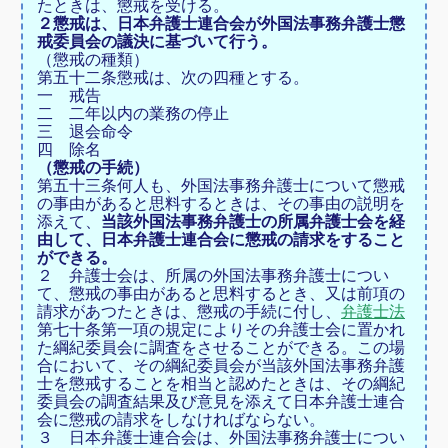
たときは、懲戒を受ける。
２
懲戒は、日本弁護士連合会が外国法事務弁護士懲
戒委員会の議決に基づいて行う。
（懲戒の種類）
第五十二条
懲戒は、次の四種とする。
一
戒告
二
二年以内の業務の停止
三
退会命令
四
除名
（懲戒の手続）
第五十三条
何人も、外国法事務弁護士について懲戒
の事由があると思料するときは、その事由の説明を
添えて、
当該外国法事務弁護士の所属弁護士会を経
由して、日本弁護士連合会に懲戒の請求をすること
ができる。
２
弁護士会は、所属の外国法事務弁護士につい
て、懲戒の事由があると思料するとき、又は前項の
請求があつたときは、懲戒の手続に付し、
弁護士法
第七十条第一項の規定によりその弁護士会に置かれ
た綱紀委員会に調査をさせることができる。この場
合において、その綱紀委員会が当該外国法事務弁護
士を懲戒することを相当と認めたときは、その綱紀
委員会の調査結果及び意見を添えて日本弁護士連合
会に懲戒の請求をしなければならない。
３
日本弁護士連合会は、外国法事務弁護士につい