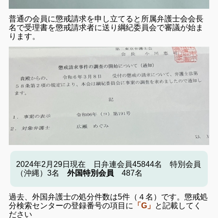
普通の会員に懲戒請求を申し立てると所属弁護士会会長
名で受理書を懲戒請求者に送り綱紀委員会で審議が始ま
ります。
2024年2月29日現在 日弁連会員45844名 特別会員
（沖縄）3名
外国特別会員
487名
過去、外国弁護士の処分件数は5件（４名）です。
懲戒処
分検索センターの登録番号の項目に
「G」
と記載してく
ださい