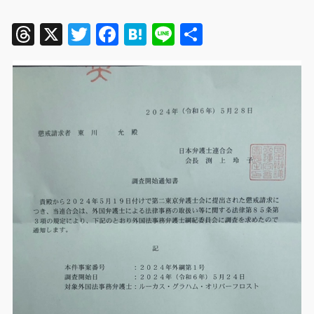
Threads
X
Twitter
Facebook
Hatena
Line
共
有