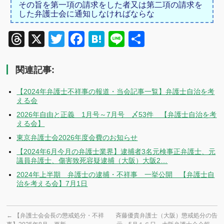
その旨を第一項の請求をした者又は第二項の請求を
した弁護士会に通知しなければならな
Threads
X
Twitter
Facebook
Hatena
Line
共
有
関連記事:
【2024年弁護士不祥事の報道・当会記事一覧】弁護士自治を考
える会
2026年自由と正義 1月号～7月号 〆53件 【弁護士自治を考
える会】
東京弁護士会2026年度会費のお知らせ
【2024年6月今月の弁護士業界】逮捕者3名元検事正弁護士、元
議員弁護士、傷害致死容疑逮捕（大阪）大阪2…
2024年上半期 弁護士の逮捕・不祥事 一挙公開 【弁護士自
治を考える会】7月1日
←
【弁護士会会長の懲戒処分・不祥
斉藤優貴弁護士（大阪）懲戒処分の告