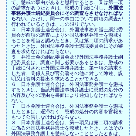
て、懲戒の事由があると思料するとき、又は第一項
の請求があつたときは、懲戒の手続に付し、
外国法
事務弁護士綱紀委員会にその調査をさせなければな
らない
。ただし、同一の事由について前項の調査が
行われているときは、この限りでない。
４
日本弁護士連合会は、外国法事務弁護士綱紀委
員会が前項の調査により外国法事務弁護士を懲戒す
ることを相当と認めたとき、又は第二項の請求があ
つたときは、外国法事務弁護士懲戒委員会にその審
査を求めなければならない。
５
弁護士会の綱紀委員会及び外国法事務弁護士綱
紀委員会は、調査に関し必要があるときは、懲戒の
手続に付された外国法事務弁護士、第一項の請求を
した者、関係人及び官公署その他に対して陳述、説
明又は資料の提出を求めることができる。
６
日本弁護士連合会は、外国法事務弁護士を懲戒
するときは、当該外国法事務弁護士に懲戒の処分の
内容及びその理由を書面により通知しなければなら
ない。
７
日本弁護士連合会は、外国法事務弁護士を懲戒
したときは、遅滞なく、懲戒の処分の内容を官報を
もつて公告しなければならない。
８
日本弁護士連合会は、第一項又は第二項の請求
に係る外国法事務弁護士を懲戒したとき、又はその
外国法事務弁護士を懲戒しないこととしたときは、