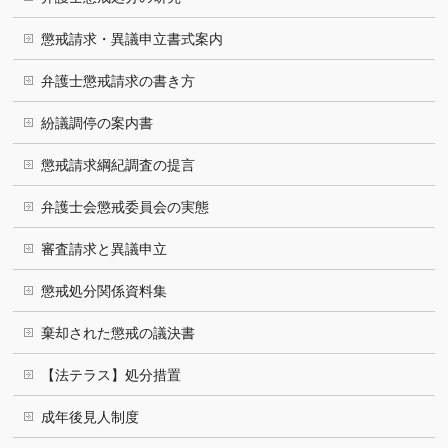
懲戒請求・異議申立書式案内
弁護士懲戒請求の書き方
紛議調停の案内書
懲戒請求綱紀調査の提言
弁護士会懲戒委員会の実態
審査請求と異議申立
懲戒処分関係資料集
棄却された懲戒の議決書
【法テラス】処分措置
成年後見人制度