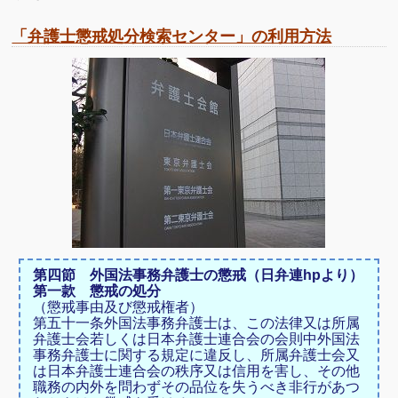
「弁護士懲戒処分検索センター」の利用方法
第四節 外国法事務弁護士の懲戒（日弁連hpより）
第一款 懲戒の処分
（懲戒事由及び懲戒権者）
第五十一条
外国法事務弁護士は、この法律又は所属
弁護士会若しくは日本弁護士連合会の会則中外国法
事務弁護士に関する規定に違反し、所属弁護士会又
は日本弁護士連合会の秩序又は信用を害し、その他
職務の内外を問わずその品位を失うべき非行があつ