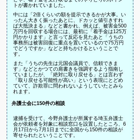
トが書かれていました。
中には「
2倍くらいの額を提示できるかが大事。い
ったん大きく振ったあとに、ドカッと値引きすれ
ば大抵決まる
」などと書かれ、例えば、被害金500
万円を回収する場合には、最初に「着手金は125万
円かかります」と言って反応を見たあと「うちの
事務所は被害回復に重点を置いているので75万円
でどうですか」などと持ちかけるということで
す。
また「
うちの先生は元国会議員で、信頼できま
す
」などとかつての肩書きを強調するよう指南し
ていましたが、「絶対に取り戻せる」とは言わず
「取り戻せる可能性が高い」という表現にとどめ
ていて、詐欺罪に問われないようしていたとみら
れます。
弁護士会に150件の相談
逮捕を受けて、今野弁護士が所属する埼玉弁護士
会が依頼者を対象に相談窓口を設置したところ、6
月17日から7月1日までに全国から150件の相談が
寄せられたということです。