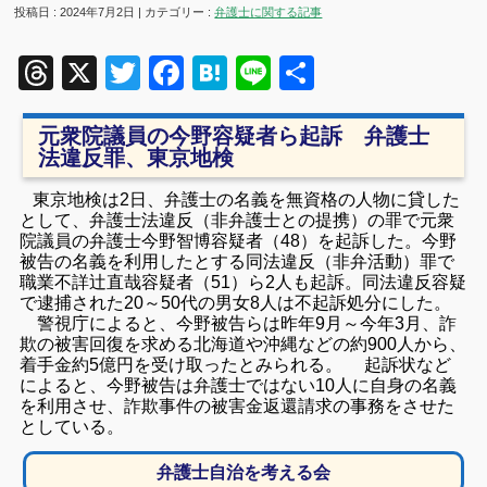
投稿日 : 2024年7月2日 | カテゴリー :
弁護士に関する記事
Threads
X
Twitter
Facebook
Hatena
Line
共
有
元衆院議員の今野容疑者ら起訴 弁護士
法違反罪、東京地検
東京地検は2日、弁護士の名義を無資格の人物に貸した
として、弁護士法違反（非弁護士との提携）の罪で元衆
院議員の弁護士今野智博容疑者（48）を起訴した。今野
被告の名義を利用したとする同法違反（非弁活動）罪で
職業不詳辻直哉容疑者（51）ら2人も起訴。同法違反容疑
で逮捕された20～50代の男女8人は不起訴処分にした。
警視庁によると、今野被告らは昨年9月～今年3月、詐
欺の被害回復を求める北海道や沖縄などの約900人から、
着手金約5億円を受け取ったとみられる。 起訴状など
によると、今野被告は弁護士ではない10人に自身の名義
を利用させ、詐欺事件の被害金返還請求の事務をさせた
としている。
弁護士自治を考える会