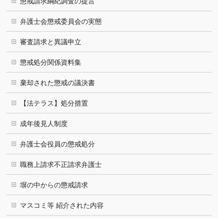
懲戒請求綱紀調査の提言
弁護士会懲戒委員会の実態
審査請求と異議申立
懲戒処分関係資料集
棄却された懲戒の議決書
【法テラス】処分措置
成年後見人制度
弁護士会役員の懲戒処分
職務上請求不正請求弁護士
塀の中からの懲戒請求
マスコミ等 紹介された内容