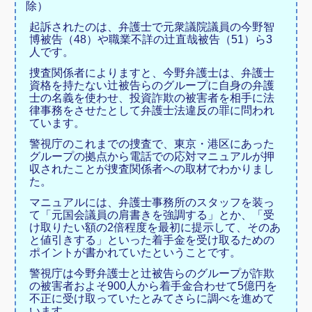
除）
起訴されたのは、弁護士で元衆議院議員の今野智
博被告（48）や職業不詳の辻直哉被告（51）ら3
人です。
捜査関係者によりますと、今野弁護士は、弁護士
資格を持たない辻被告らのグループに自身の弁護
士の名義を使わせ、投資詐欺の被害者を相手に法
律事務をさせたとして弁護士法違反の罪に問われ
ています。
警視庁のこれまでの捜査で、東京・港区にあった
グループの拠点から電話での応対マニュアルが押
収されたことが捜査関係者への取材でわかりまし
た。
マニュアルには、弁護士事務所のスタッフを装っ
て「元国会議員の肩書きを強調する」とか、「受
け取りたい額の2倍程度を最初に提示して、そのあ
と値引きする」といった着手金を受け取るための
ポイントが書かれていたということです。
警視庁は今野弁護士と辻被告らのグループが詐欺
の被害者およそ900人から着手金合わせて5億円を
不正に受け取っていたとみてさらに調べを進めて
います。