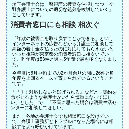
埼玉弁護士会は「警視庁の捜査を注視しつつ、今
野弁護士についての適切な処分を検討していく」
としています。
消費者窓口にも相談 相次ぐ
「詐欺の被害金を取り戻すことができる」という
インターネットの広告などから弁護士に相談して
高額の着手金を払ったのに対応してもらえないと
いった相談が東京都の消費者窓口に相次いでい
て、昨年度は53件と過去5年間で最も多くなりまし
た。
今年度は6月中旬までの2か月余りの間に26件と昨
年度を上回るペースで寄せられているということ
です。
「『すぐ対応しないと逃げられる』などと、契約を
急がせるような弁護士がいたら慎重になってほし
い」とした上で、「不審に思った場合は消費生活セ
ンターに相談してほしい」
また、各地の弁護士会でも相談窓口を設けてい
て、弁護士事務所とトラブルになった場合には相
談するよう呼びかけています。