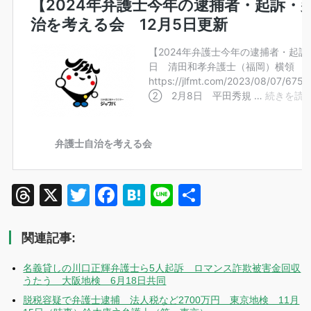
Threads
X
Twitter
Facebook
Hatena
Line
共
有
関連記事:
名義貸しの川口正輝弁護士ら5人起訴 ロマンス詐欺被害金回収
うたう 大阪地検 6月18日共同
脱税容疑で弁護士逮捕 法人税など2700万円 東京地検 11月