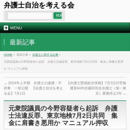
弁護士自治を考える会
MENU
最新記事
HOME
»
最新記事 »
弁護士に関する記事
»
元衆院議員の今野容疑者ら起訴 弁護士法違反罪、東京地検7月2日共同 集金に肩書き悪用
か マニュアル押収
←
2024年上半期 弁護士の逮捕・不
【弁護士懲戒処分情報】7月3日付官報
祥事 一挙公開 【弁護士自治を考え
通算64件目藤田和史弁護士（第一東
る会】7月1日
京）業務停止2年
→
元衆院議員の今野容疑者ら起訴 弁護
士法違反罪、東京地検7月2日共同 集
金に肩書き悪用か マニュアル押収