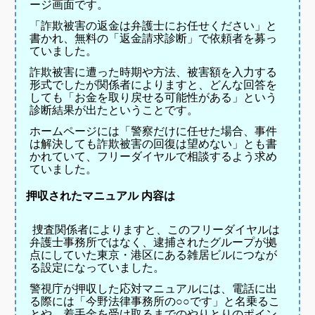
ージ画面です。
「詐欺被害の返金は弁護士にお任せください」と
書かれ、無料の「返金請求診断」で依頼者を募っ
ていました。
詐欺被害に遭った時期や方法、被害額を入力する
形式でしたが関係者によりますと、どんな回答を
しても「お金を取り戻せる可能性がある」という
診断結果が出たということです。
ホームページには「警察だけに任せた場合、事件
は解決しても詐欺被害の回復は望めない」とも書
かれていて、フリーダイヤルで相談するよう求め
ていました。
押収されたマニュアル 内容は
捜査関係者によりますと、このフリーダイヤルは
弁護士事務所ではなく、逮捕されたグループが拠
点にしていた東京・港区にある雑居ビルにつなが
る設定になっていました。
警視庁が押収した応対マニュアルには、電話に出
る際には「今野法律事務所の○○です」と名乗るこ
とや、着手金を受け取るまでのやりとりのポイン