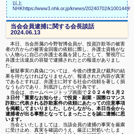
以上
NHKhttps://www3.nhk.or.jp/knews/20240702/k10014499
当会会員逮捕に関する会長談話
2024.06.13
本日、当会所属の今野智博会員が、投資詐欺等の被害
者の方からの被害金回復の依頼に際し、弁護士資格がな
い人物らに自己の弁護士名義を貸したとして、警視庁に
弁護士法違反の容疑で逮捕されたとの報道がありまし
た。
被疑事実の真偽については、今後の捜査及び裁判の結
果を待たなければなりませんが、報道された内容が真実
であるとすれば、弁護士に対する社会の信頼を著しく損
なうものであり、到底許しがたい行為です。
当会は、ホームページトップ画面で
２０２４年１月２
３日付「重要なお知らせ」で投資・副業・国際ロマンス
詐欺に代表される詐欺案件の依頼にあたっての注意事項
を掲載してまいりました。しかしながら、本日当会から
逮捕者が出る事態となってしまったことを誠に遺憾に思
います。
当会といたしましては、当該会員の逮捕の事実を厳粛
に受け止め、真実を確認のうえ、厳正に対処いたしま