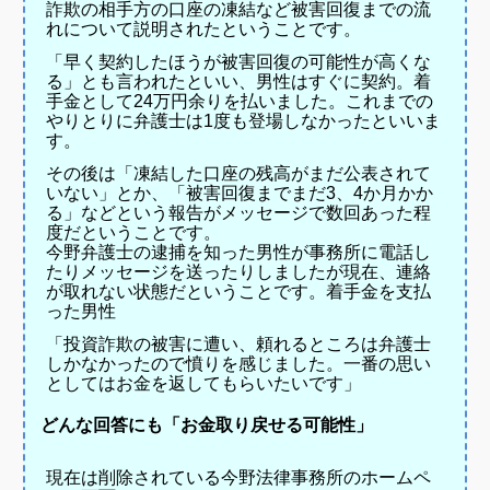
詐欺の相手方の口座の凍結など被害回復までの流
れについて説明されたということです。
「早く契約したほうが被害回復の可能性が高くな
る」とも言われたといい、男性はすぐに契約。着
手金として24万円余りを払いました。
これまでの
やりとりに弁護士は1度も登場しなかったといいま
す。
その後は「凍結した口座の残高がまだ公表されて
いない」とか、「被害回復までまだ3、4か月かか
る」などという報告がメッセージで数回あった程
度だということです。
今野弁護士の逮捕を知った男性が事務所に電話し
たりメッセージを送ったりしましたが現在、連絡
が取れない状態だということです。
着手金を支払
った男性
「投資詐欺の被害に遭い、頼れるところは弁護士
しかなかったので憤りを感じました。一番の思い
としてはお金を返してもらいたいです」
どんな回答にも「お金取り戻せる可能性」
現在は削除されている今野法律事務所のホームペ