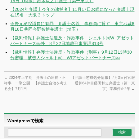
15日（時事）鈴木康之弁護士（第一東京）
【2024年弁護士今年の逮捕者】11月17日お縄になった弁護士現
在15名・大阪３トップ
今野元衆院議員に有罪 弁護士名義、事務員に貸す 東京地裁6
月18日共同今野智博弁護士（埼玉）
【裁判情報】弁護士法違反・詐欺事件 シェルト㈱W Iアゼット
パートナーズ㈱外 8月22日地裁刑事審理813号
【裁判情報】弁護士法違反・詐欺事件（刑事）9月12日13時30
分審理 被告人シェルト㈱ WIアゼットパートナーズ㈱
←
2024年上半期 弁護士の逮捕・不
【弁護士懲戒処分情報】7月3日付官報
祥事 一挙公開 【弁護士自治を考え
通算64件目藤田和史弁護士（第一東
る会】7月1日
京）業務停止2年
→
Wordpressで検索