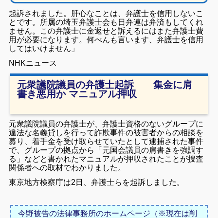
起訴されました。肝心なことは、弁護士を信用しないこ
とです。所属の埼玉弁護士会も日弁連は弁済もしてくれ
ません。この弁護士に金返せと訴えるにはまた弁護士費
用が必要になります。何べんも言います、弁護士を信用
してはいけません」
NHKニュース
元衆議院議員の弁護士起訴 集金に肩
書き悪用か マニュアル押収
元衆議院議員の弁護士が、弁護士資格のないグループに
違法な名義貸しを行って詐欺事件の被害者からの相談を
募り、着手金を受け取らせていたとして逮捕された事件
で、グループの拠点から「元国会議員の肩書きを強調す
る」などと書かれたマニュアルが押収されたことが捜査
関係者への取材でわかりました。
東京地方検察庁は2日、弁護士らを起訴しました。
今野被告の法律事務所のホームページ（※現在は削