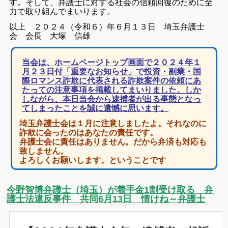
す。そして、弁護士に対する社会の信頼回復のために全
力で取り組んでまいります。
以上
２０２４（令和６）年６月１３日
埼玉弁護士
会 会長 大塚 信雄
当会は、ホームページトップ画面で
２０２４年１
月２３日付「重要なお知らせ」で投資・副業・国
際ロマンス詐欺に代表される詐欺案件の依頼にあ
たっての注意事項を掲載してまいりました。しか
しながら、本日当会から逮捕者が出る事態となっ
てしまったことを誠に遺憾に思います。
埼玉弁護士会は１月に注意しましたよ。それなのに
詐欺に会ったのはあなたの責任です。
弁護士会に責任はありません。だから弁済も対応も
致しません。
よろしくお願いします。
ということです
今野智博弁護士（埼玉）が着手金1割受け取る 弁
護士法違反事件 共同6月13日 情けね～弁護士