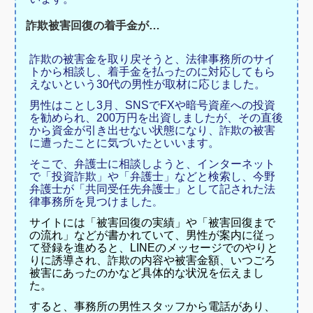
詐欺被害回復の着手金が…
詐欺の被害金を取り戻そうと、法律事務所のサイ
トから相談し、着手金を払ったのに対応してもら
えないという30代の男性が取材に応じました。
男性はことし3月、SNSでFXや暗号資産への投資
を勧められ、200万円を出資しましたが、その直後
から資金が引き出せない状態になり、詐欺の被害
に遭ったことに気づいたといいます。
そこで、弁護士に相談しようと、インターネット
で「投資詐欺」や「弁護士」などと検索し、今野
弁護士が「共同受任先弁護士」として記された法
律事務所を見つけました
。
サイトには「被害回復の実績」や「被害回復まで
の流れ」などが書かれていて、男性が案内に従っ
て登録を進めると、LINEのメッセージでのやりと
りに誘導され、詐欺の内容や被害金額、いつごろ
被害にあったのかなど具体的な状況を伝えまし
た。
すると、事務所の男性スタッフから電話があり、