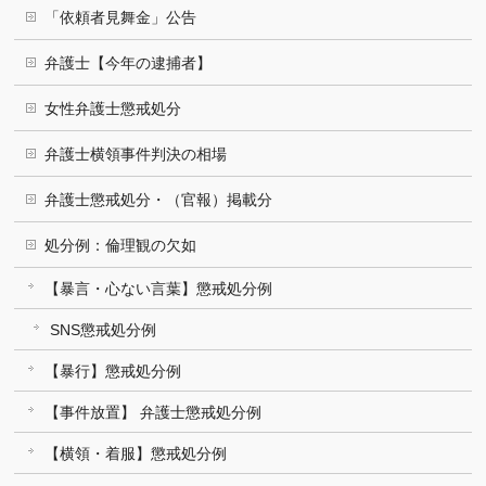
「依頼者見舞金」公告
弁護士【今年の逮捕者】
女性弁護士懲戒処分
弁護士横領事件判決の相場
弁護士懲戒処分・（官報）掲載分
処分例：倫理観の欠如
【暴言・心ない言葉】懲戒処分例
SNS懲戒処分例
【暴行】懲戒処分例
【事件放置】 弁護士懲戒処分例
【横領・着服】懲戒処分例