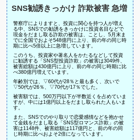
SNS勧誘きっかけ 詐欺被害 急増
警察庁によりますと、投資に関心を持つ人が増え
る中、SNSでの勧誘をきっかけに投資名目などで
現金をだまし取る詐欺の被害は、ことし、5月末ま
でに全国でおよそ548億円に上り、前の年の同じ時
期に比べ5倍以上に急増しています。
このうち、投資家や著名人をかたるなどして投資
に勧誘する「SNS型投資詐欺」の被害は3049件、
被害総額は430億円に上り、前の年の同じ時期に比
べ380億円増えています。
年齢別では、▽60代が28％と最も多く、次いで
▽50代が26％、▽70代が17％でした。
被害額では、500万円以下が半数近くを占めていま
すが、中には1億円以上をだまし取られた人もいま
す。
また、SNSでのやり取りで恋愛感情などを抱かせ
て金銭をだまし取る「SNS型ロマンス詐欺」の被
害は1148件、被害総額は117億円と、前の年の同
じ時期に比べおよそ2倍になっています。