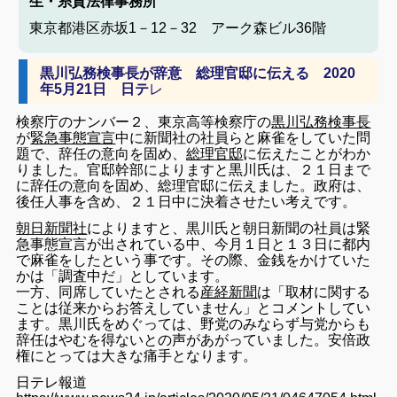
生・糸賀法律事務所
東京都港区赤坂1－12－32 アーク森ビル36階
黒川弘務検事長が辞意 総理官邸に伝える 2020
年5月21日 日テ
レ
検察庁のナンバー２、東京高等検察庁の
黒川弘務検事長
が
緊急事態宣言
中に新聞社の社員らと麻雀をしていた問
題で、辞任の意向を固め、
総理官邸
に伝えたことがわか
りました。官邸幹部によりますと黒川氏は、２１日まで
に辞任の意向を固め、総理官邸に伝えました。政府は、
後任人事を含め、２１日中に決着させたい考えです。
朝日新聞社
によりますと、黒川氏と朝日新聞の社員は緊
急事態宣言が出されている中、今月１日と１３日に都内
で麻雀をしたという事です。その際、金銭をかけていた
かは「調査中だ」としています。
一方、同席していたとされる
産経新聞
は「取材に関する
ことは従来からお答えしていません」とコメントしてい
ます。黒川氏をめぐっては、野党のみならず与党からも
辞任はやむを得ないとの声があがっていました。安倍政
権にとっては大きな痛手となります。
日テレ報道