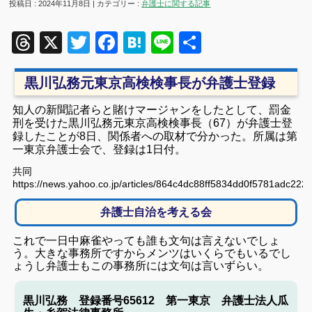
投稿日 : 2024年11月8日 | カテゴリー :
弁護士に関する記事
Threads
X
Twitter
Facebook
Hatena
Line
共
有
黒川弘務元東京高検検事長が弁護士登録
知人の新聞記者らと賭けマージャンをしたとして、罰金
刑を受けた黒川弘務元東京高検検事長（67）が弁護士登
録したことが8日、関係者への取材で分かった。所属は第
一東京弁護士会で、登録は1日付。
共同
https://news.yahoo.co.jp/articles/864c4dc88ff5834dd0f5781adc22
弁護士自治を考える会
これで一日中麻雀やっても誰も文句は言えないでしょ
う。大きな事務所ですからメンツはいくらでもいるでし
ょうし弁護士もこの事務所には文句は言いずらい。
黒川弘務 登録番号65612 第一東京 弁護士法人瓜