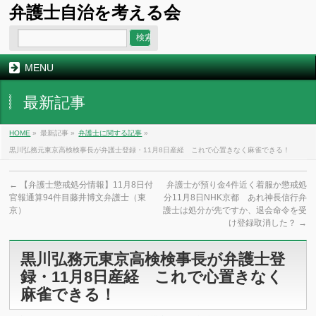
弁護士自治を考える会
MENU
最新記事
HOME
»
最新記事 »
弁護士に関する記事
»
黒川弘務元東京高検検事長が弁護士登録・11月8日産経 これで心置きなく麻雀できる！
←
【弁護士懲戒処分情報】11月8日付
弁護士が預り金4件近く着服か懲戒処
官報通算94件目藤井博文弁護士（東
分11月8日NHK京都 あれ神長信行弁
京）
護士は処分が先ですか、退会命令を受
け登録取消した？
→
黒川弘務元東京高検検事長が弁護士登
録・11月8日産経 これで心置きなく
麻雀できる！