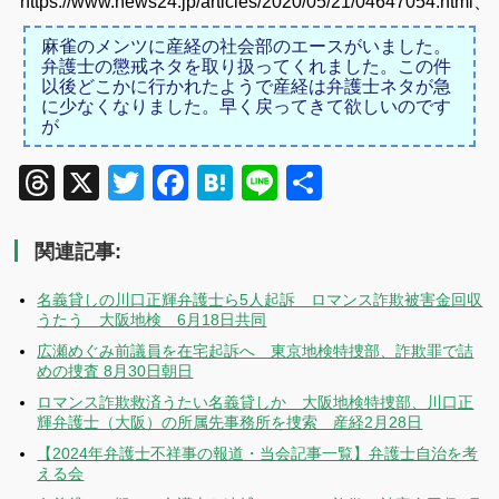
https://www.news24.jp/articles/2020/05/21/04647054.html、
麻雀のメンツに産経の社会部のエースがいました。
弁護士の懲戒ネタを取り扱ってくれました。この件
以後どこかに行かれたようで産経は弁護士ネタが急
に少なくなりました。早く戻ってきて欲しいのです
が
Threads
X
Twitter
Facebook
Hatena
Line
共
有
関連記事:
名義貸しの川口正輝弁護士ら5人起訴 ロマンス詐欺被害金回収
うたう 大阪地検 6月18日共同
広瀬めぐみ前議員を在宅起訴へ 東京地検特捜部、詐欺罪で詰
めの捜査 8月30日朝日
ロマンス詐欺救済うたい名義貸しか 大阪地検特捜部、川口正
輝弁護士（大阪）の所属先事務所を捜索 産経2月28日
【2024年弁護士不祥事の報道・当会記事一覧】弁護士自治を考
える会