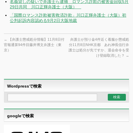
名義貸しの疑いで弁護士ら逮捕 ロマンス詐欺の被害金回収5月
29日共同 川口正輝弁護士（大阪）
「国際ロマンス詐欺被害救済詐欺」川口正輝弁護士（大阪）初
公判起訴内容認める9月2日大阪地裁
←
【弁護士懲戒処分情報】11月8日付
弁護士が預り金4件近く着服か懲戒処
官報通算94件目藤井博文弁護士（東
分11月8日NHK京都 あれ神長信行弁
京）
護士は処分が先ですか、退会命令を受
け登録取消した？
→
Wordpressで検索
googleで検索