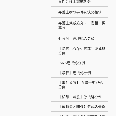
女性弁護士懲戒処分
弁護士横領事件判決の相場
弁護士懲戒処分・（官報）掲
載分
処分例：倫理観の欠如
【暴言・心ない言葉】懲戒処
分例
SNS懲戒処分例
【暴行】懲戒処分例
【事件放置】 弁護士懲戒処
分例
【横領・着服】懲戒処分例
【依頼者と関係】懲戒処分例