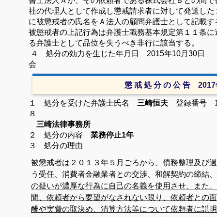
書士法人Ａが、その依頼者である株式会社Ｂとの間で
社の代理人として作成し懲戒請求者に対して発送した
に被懲戒者の氏名をＡ法人の顧問弁護士として記載す
被懲戒者の上記行為は弁護士職務基本規定第１１条に
る弁護士として品位を失うべき非行に該当する。
４ 処分の効力を生じた年月日
2015
年
10
月
30
会
懲 戒 処 分 の 公 告 201
１ 処分を受けた弁護士氏名
三崎恒夫
登録番号 1
８
三崎法律事務所
２ 処分の内容
業務停止1年
３ 処分の理由
被懲戒者は２０１３年５月ごろから、債務整理及び過
う受任、消費者金融業者との交渉、和解契約の締結、
の疑いが濃厚な行為に自己の名義を使用させ、また、
間、依頼者から要望がなされない限り、依頼者との面
酬や実費の取決め、清算方法等について依頼者に説明