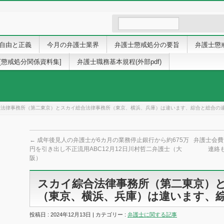
自由と正義
今月の弁護士業界
弁護士懲戒処分の要旨
弁護士懲
[懲戒処分関係資料集]
弁護士職務基本規程(外部pdf)
合法律事務所（第二東京）とスカイ総合法律事務所（東京、横浜、兵庫）は違います、綜合と総合の
←
成年後見人の弁護士が6カ月の業務停止銀行から約675万
弁護士会費
円を引き出し不正流用ABC12月12日川村哲二弁護士（大
連絡
阪）
スカイ綜合法律事務所（第二東京）
（東京、横浜、兵庫）は違います、
投稿日 : 2024年12月13日 | カテゴリー :
弁護士に関する記事