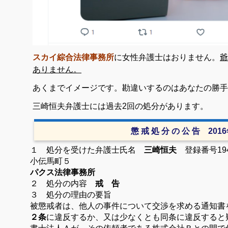
スカイ綜合法律事務所
に女性弁護士はおりません。
爺
ありません。
あくまでイメージです。勘違いするのはあなたの勝手
三崎恒夫弁護士には過去2回の処分があります。
懲 戒 処 分 の 公 告 201
１ 処分を受けた弁護士
氏名
三崎恒夫
登録番号19
小伝馬町５
パクス法律事務所
２ 処分の内容
戒 告
３ 処分の理由の要旨
被懲戒者は、他人の事件について交渉を求める通知書
２条
に違反するか、又は少なくとも同条に違反すると