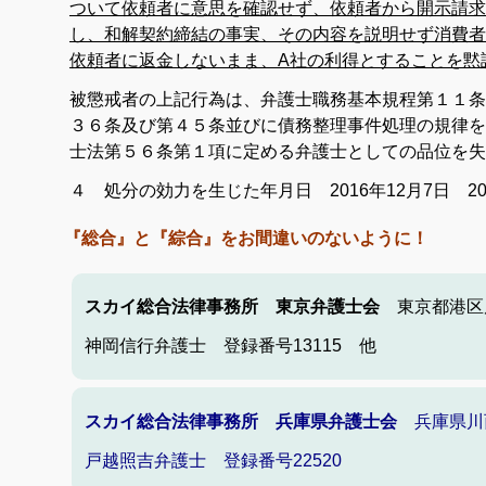
ついて依頼者に意思を確認せず、依頼者から開示請求
し、和解契約締結の事実、その内容を説明せず消費者
依頼者に返金しないまま、
A
社の利得とすることを黙
被懲戒者の上記行為は、弁護士職務基本規程第１１条
３６条及び第４５条並びに債務整理事件処理の規律を
士法第５６条第１項に定める弁護士としての品位を失
４ 処分の効力を生じた年月日 2016年12月7日 20
『総合』と『綜合』をお間違いのないように！
スカイ総合法律事務所 東京弁護士会
東京都港区虎
神岡信行弁護士 登録番号13115 他
スカイ総合法律事務所 兵庫県弁護士会
兵庫県川西
戸越照吉弁護士 登録番号22520