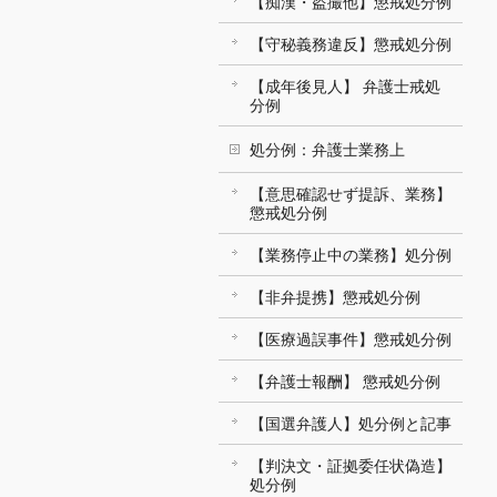
【痴漢・盗撮他】懲戒処分例
【守秘義務違反】懲戒処分例
【成年後見人】 弁護士戒処
分例
処分例：弁護士業務上
【意思確認せず提訴、業務】
懲戒処分例
【業務停止中の業務】処分例
【非弁提携】懲戒処分例
【医療過誤事件】懲戒処分例
【弁護士報酬】 懲戒処分例
【国選弁護人】処分例と記事
【判決文・証拠委任状偽造】
処分例