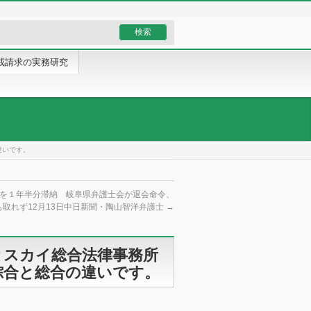
戒請求の実務研究
違いです。
を１年半分滞納 岐阜県弁護士会が退会命令、
も取れず12月13日中日新聞・陶山智洋弁護士
→
とスカイ総合法律事務所
綜合と総合の違いです。