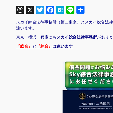
Threads
X
Twitter
Facebook
Hatena
Line
共
有
スカイ綜合法律事務所（第二東京）とスカイ総合法律
違います。
東京、横浜、兵庫にも
スカイ総合法律事務所
がありま
『総合』
と
『綜合』
は違います