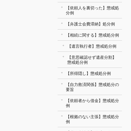
【依頼人を裏切った】懲戒処
分例
【弁護士会費滞納】処分例
【相続に関する】懲戒処分例
【遺言執行者】懲戒処分例
【意思確認せず遺産分割】
懲戒処分例
【所得隠し】懲戒処分例
【自力救済関係】懲戒処分の
要旨
【依頼者から借金】懲戒処分
例
【根拠のない主張】懲戒処分
例