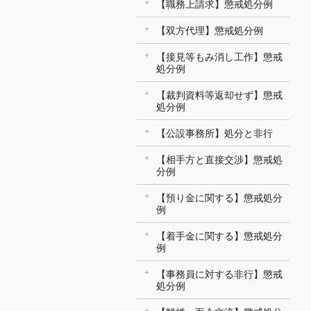
【職務上請求】懲戒処分例
【双方代理】懲戒処分例
【接見等もみ消し工作】懲戒
処分例
【裁判資料等返却せず】懲戒
処分例
【公設事務所】処分と非行
【相手方と直接交渉】懲戒処
分例
【預り金に関する】懲戒処分
例
【着手金に関する】懲戒処分
例
【事務員に対する非行】懲戒
処分例