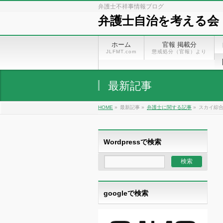
弁護士不祥事情報ブログ
弁護士自治を考える会
ホーム
官報 掲載分
JLFMT.com
懲戒処分（官報）より
最新記事
HOME
»
最新記事 »
弁護士に関する記事
»
スカイ綜
Wordpressで検索
googleで検索