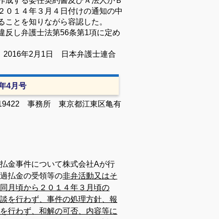
作成する委任契約書及びＡ法人がＢ
２０１４年３月４日付けの通知の中
ることを知りながら容認した。
違反し弁護士法第
56
条第
1
項に定め
日
2016
年
2
月
1
日 日本弁護士連合
7年4月号
9422
事務所 東京都江東区亀有
払金事件について株式会社
A
が行
過払金の受領等の
非弁活動又はそ
同月頃から２０１４年３月頃の
談を行わず、事件の処理方針、報
を行わず、和解の可否、内容等に