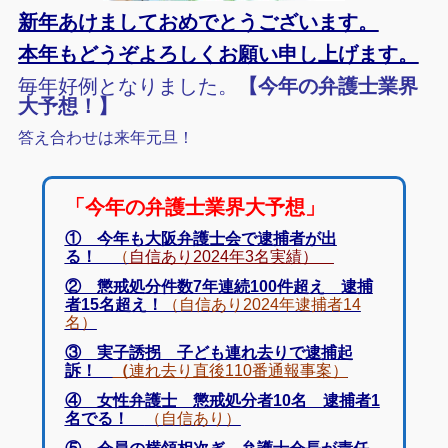
新年あけましておめでとうございます。
本年もどうぞよろしくお願い申し上げます。
毎年好例となりました。
【今年の弁護士業界
大予想！】
答え合わせは来年元旦！
「今年の弁護士業界大予想」
① 今年も大阪弁護士会で逮捕者が出
る！
（
自信あり2024年3名実績）
② 懲戒処分件数7年連続100件超え 逮捕
者15名超え！
（自信あり2024年逮捕者14
名）
③ 実子誘拐 子ども連れ去りで逮捕起
訴！
（
連れ去り直後110番通報事案）
④ 女性弁護士 懲戒処分者10名 逮捕者1
名でる！
（自信あり）