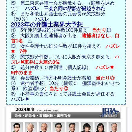
⑤ 第二東京弁護士会が解散する。（願望を込め
て）
ハズレ 三会合同の訴訟が提起された
⑥ また和歌山弁護士会の元会長が懲戒処分
（50％）
ハズレ
2023年の弁護士業界大予想
① 5年連続懲戒処分件数100件超え
当たり
◎
② 大阪弁護士会逮捕者が出る
逮捕者はなし、自
首1名
△
③ 女性弁護士の処分件数が10件を超える
ハズレ
✖ 7件
④ 懲戒処分件数、ついに大阪が東京を超える
ハ
ズレ✖東弁に大差の3位
⑤ 処分件数１０件到達（個人記録）
ハズレ✖
9件のまま
⑥ 会費滞納、行方不明弁護士が増加
当たり◎
⑦ 逮捕者予想、10名（横領５ 痴漢盗撮わいせつ
系3 飲酒運転2
）
当たり◎
⑧ 不祥事の責任をとって弁護士会長が辞任する
ハズレ✖