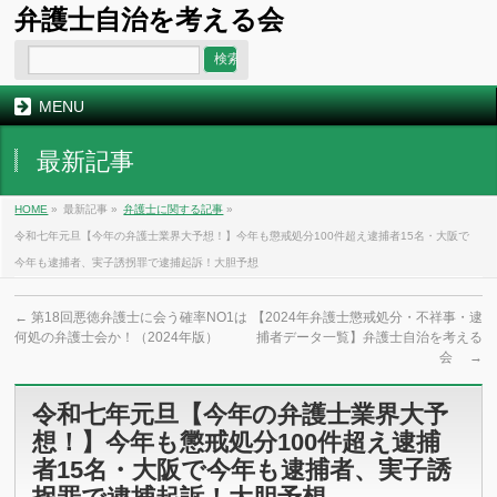
弁護士自治を考える会
MENU
最新記事
HOME
»
最新記事 »
弁護士に関する記事
»
令和七年元旦【今年の弁護士業界大予想！】今年も懲戒処分100件超え逮捕者15名・大阪で
今年も逮捕者、実子誘拐罪で逮捕起訴！大胆予想
←
第18回悪徳弁護士に会う確率NO1は
【2024年弁護士懲戒処分・不祥事・逮
何処の弁護士会か！（2024年版）
捕者データ一覧】弁護士自治を考える
会
→
令和七年元旦【今年の弁護士業界大予
想！】今年も懲戒処分100件超え逮捕
者15名・大阪で今年も逮捕者、実子誘