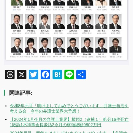
Threads
X
Twitter
Facebook
Hatena
Line
共
有
関連記事:
令和8年元旦「明けましておめでとうございます」弁護士自治を
考える会 今年の弁護士業界大予想！
【2024年1月今月の弁護士業界】横領2（逮捕１）処分16件死亡
1敗訴1不祥事会長談話2今月の横領総額9802万円
2024年元旦 新年あけましておめでとうございます。【弁護士