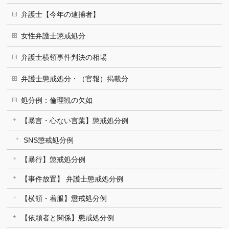
弁護士【今年の逮捕者】
女性弁護士懲戒処分
弁護士横領事件判決の相場
弁護士懲戒処分・（官報）掲載分
処分例：倫理観の欠如
【暴言・心ない言葉】懲戒処分例
SNS懲戒処分例
【暴行】懲戒処分例
【事件放置】 弁護士懲戒処分例
【横領・着服】懲戒処分例
【依頼者と関係】懲戒処分例