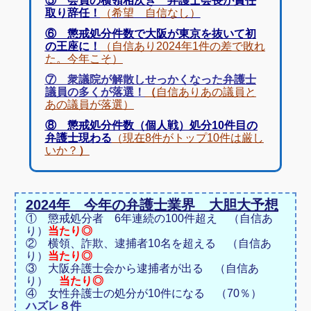
⑤ 会員の横領相次ぎ 弁護士会長が責任
取り辞任！
（
希望 自信なし）
⑥ 懲戒処分件数で大阪が東京を抜いて初
の王座に！
（自信あり2024年1件の差で敗れ
た。今年こそ）
⑦ 衆議院が解散しせっかくなった弁護士
議員の多くが落選！
（
自信ありあの議員と
あの議員が落選）
⑧ 懲戒処分件数（個人戦）処分10件目の
弁護士現わる
（現在8件がトップ10件は厳し
いか？
）
2024年 今年の弁護士業界 大胆大予想
① 懲戒処分者 6年連続の100件超え （自信あ
り）
当たり◎
② 横領、詐欺、逮捕者10名を超える （自信あ
り）
当たり◎
③ 大阪弁護士会から逮捕者が出る （自信あ
り）
当たり◎
④ 女性弁護士の処分が10件になる （70％）
ハズレ８件