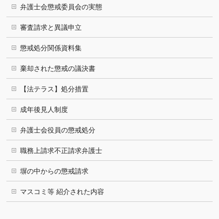
弁護士会懲戒委員会の実態
審査請求と異議申立
懲戒処分関係資料集
棄却された懲戒の議決書
【法テラス】処分措置
成年後見人制度
弁護士会役員の懲戒処分
職務上請求不正請求弁護士
塀の中からの懲戒請求
マスコミ等 紹介された内容