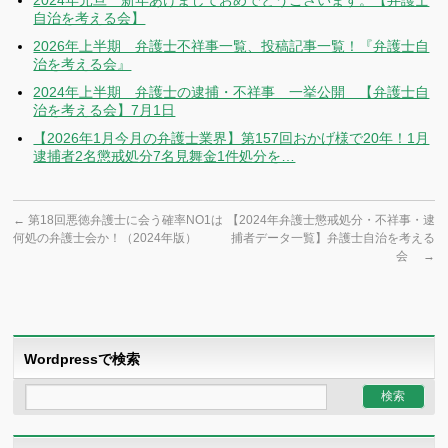
自治を考える会】
2026年上半期 弁護士不祥事一覧、投稿記事一覧！『弁護士自
治を考える会』
2024年上半期 弁護士の逮捕・不祥事 一挙公開 【弁護士自
治を考える会】7月1日
【2026年1月今月の弁護士業界】第157回おかげ様で20年！1月
逮捕者2名懲戒処分7名見舞金1件処分を…
←
第18回悪徳弁護士に会う確率NO1は
【2024年弁護士懲戒処分・不祥事・逮
何処の弁護士会か！（2024年版）
捕者データ一覧】弁護士自治を考える
会
→
Wordpressで検索