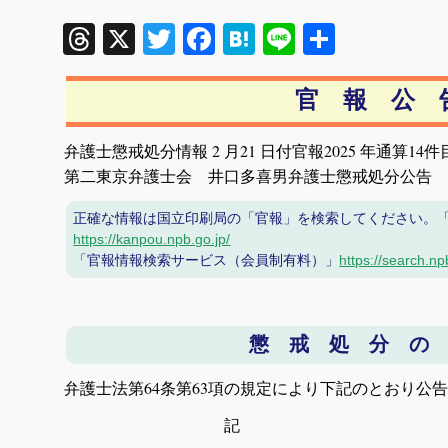
Threads
X
Twitter
Facebook
Hatena
Line
共
有
官 報 公 
弁護士懲戒処分情報 2 月21 日付官報2025 年通算14件
第二東京弁護士会 井口多喜男弁護士懲戒処分公告
正確な情報は国立印刷局の「官報」を検索してください。
https://kanpou.npb.go.jp/
「官報情報検索サービス（会員制有料）」
https://search.np
懲 戒 処 分 の
弁護士法第64条第63項の規定により下記のとおり公
記