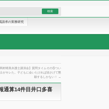
戒請求の実務研究
日岡村晴美弁護士講演会】質問タイムその⑤つい
士がキレた。子どもに会いたければ頭さげて懇
願するしかない！
→
報通算14件目井口多喜