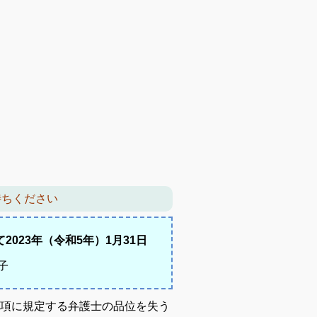
087－14
待ちください
023年（令和5年）1月31日
子
項に規定する弁護士の品位を失う