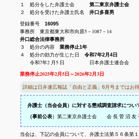
１ 処分をした弁護士会
第二東京弁護士会
２ 処分を受けた弁護士氏名
井口多喜男
登録番号
16095
事務所 東京都東大和市向原5－1
井口総合法律事務所
３ 処分の内容
業務停止1年
４ 処分の効力が生じた日
令和7年2月4日
令和7年2 月5 日 日本弁護士連合会
業務停止2025年2月5日～2026年2月3日
詳細は日弁連広報誌「自由と正義」6月号まではお
弁護士（当会会員）に対する懲戒調査請求について2
（事前公表
）第二東京弁護士会 会 長 菅 沼 友 
当会は、下記の会員について、弁護士法第５６条第１