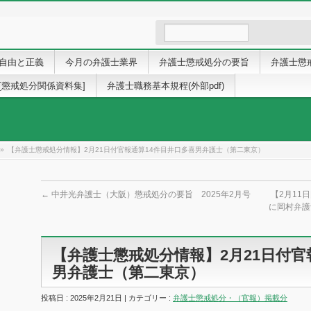
自由と正義
今月の弁護士業界
弁護士懲戒処分の要旨
弁護士懲
[懲戒処分関係資料集]
弁護士職務基本規程(外部pdf)
»
【弁護士懲戒処分情報】2月21日付官報通算14件目井口多喜男弁護士（第二東京）
←
中井光弁護士（大阪）懲戒処分の要旨 2025年2月号
【2月11
に岡村弁護
【弁護士懲戒処分情報】2月21日付官
男弁護士（第二東京）
投稿日 : 2025年2月21日 | カテゴリー :
弁護士懲戒処分・（官報）掲載分