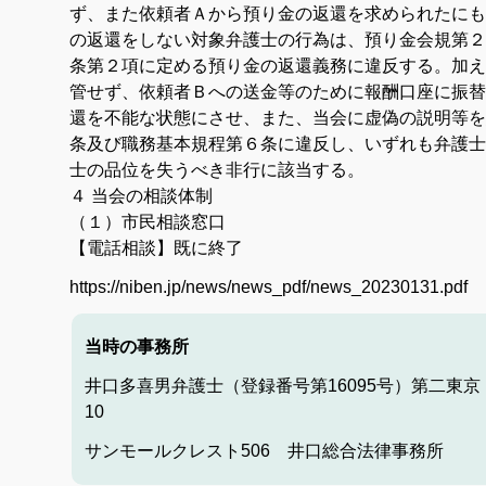
ず、また依頼者Ａから預り金の返還を求められたにも
の返還をしない対象弁護士の行為は、預り金会規第２
条第２項に定める預り金の返還義務に違反する。加え
管せず、依頼者Ｂへの送金等のために報酬口座に振替
還を不能な状態にさせ、また、当会に虚偽の説明等を
条及び職務基本規程第６条に違反し、いずれも弁護士
士の品位を失うべき非行に該当する。
４ 当会の相談体制
（１）市民相談窓口
【電話相談】既に終了
https://niben.jp/news/news_pdf/news_20230131.pdf
当時の事務所
井口多喜男弁護士（登録番号第16095号）第二東京
10
サンモールクレスト506 井口総合法律事務所