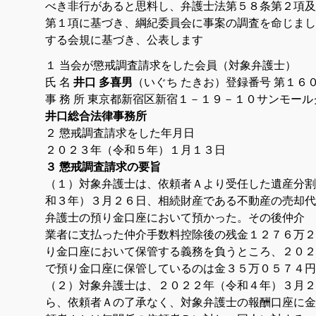
べき非行があると思料し、弁護士法第５８条第２項及
第１項に基づき、綱紀委員会に事案の調査を命じまし
する会規に基づき、公表します
１ 当会が懲戒調査請求をした会員（対象弁護士）
氏 名
井口 多喜男
（いぐち たきお）登録番号 第１６
事 務 所 東京都新宿区新宿１－１９－１０サンモー
井口総合法律事務所
２ 懲戒調査請求をした年月日
２０２３年（令和５年）１月１３日
３ 懲戒調査請求の要旨
（１）対象弁護士は、依頼者Ａより受任した遺産分割
和３年）３月２６日、相続財産である不動産の売却代
弁護士の預り金口座において預かった。その後仲介
業者に支払った仲介手数料控除後の残金１２７６万２
り金口座において保管する義務を負うところ、２０２
で預り金口座に保管しているのは金３５万０５７４円
（２）対象弁護士は、２０２２年（令和４年）３月２
ら、依頼者Ａの了承なく、対象弁護士の報酬口座に金