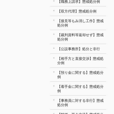
【職務上請求】懲戒処分例
【双方代理】懲戒処分例
【接見等もみ消し工作】懲戒
処分例
【裁判資料等返却せず】懲戒
処分例
【公設事務所】処分と非行
【相手方と直接交渉】懲戒処
分例
【預り金に関する】懲戒処分
例
【着手金に関する】懲戒処分
例
【事務員に対する非行】懲戒
処分例