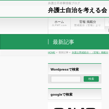
弁護士不祥事情報ブログ
弁護士自治を考える会
ホーム
官報 掲載分
JLFMT.com
懲戒処分（官報）より
最新記事
HOME
»
最新記事 »
弁護士懲戒処分・（官報）掲載分
Wordpressで検索
googleで検索