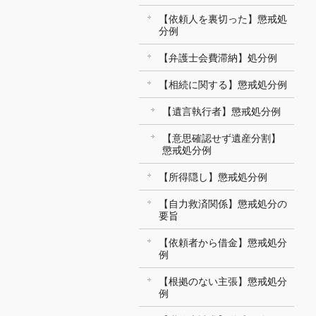
【依頼人を裏切った】懲戒処
分例
【弁護士会費滞納】処分例
【相続に関する】懲戒処分例
【遺言執行者】懲戒処分例
【意思確認せず遺産分割】
懲戒処分例
【所得隠し】懲戒処分例
【自力救済関係】懲戒処分の
要旨
【依頼者から借金】懲戒処分
例
【根拠のない主張】懲戒処分
例