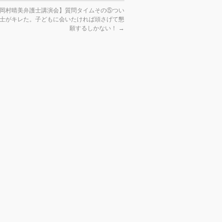
日岡村晴美弁護士講演会】質問タイムその⑤つい
士がキレた。子どもに会いたければ頭さげて懇
願するしかない！
→