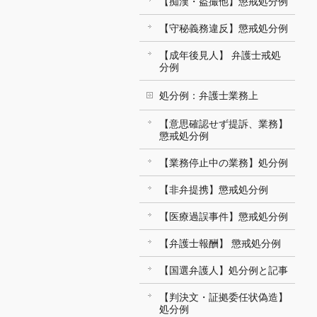
【痴漢・盗撮他】懲戒処分例
【守秘義務違反】懲戒処分例
【成年後見人】 弁護士戒処
分例
処分例：弁護士業務上
【意思確認せず提訴、業務】
懲戒処分例
【業務停止中の業務】処分例
【非弁提携】懲戒処分例
【医療過誤事件】懲戒処分例
【弁護士報酬】 懲戒処分例
【国選弁護人】処分例と記事
【判決文・証拠委任状偽造】
処分例