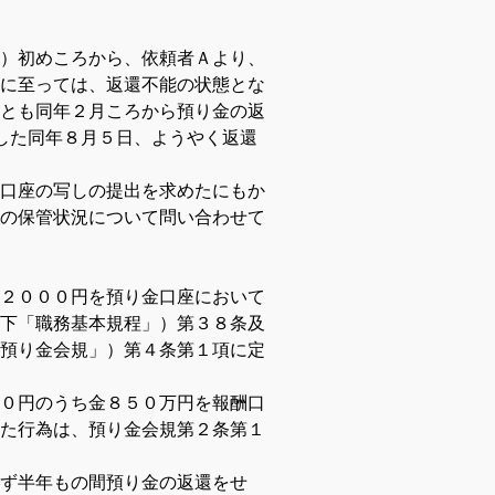
）初めころから、依頼者Ａより、
に至っては、返還不能の状態とな
とも同年２月ころから預り金の返
した同年８月５日、ようやく返還
口座の写しの提出を求めたにもか
の保管状況について問い合わせて
２０００円を預り金口座において
下「職務基本規程」）第３８条及
預り金会規」）第４条第１項に定
０円のうち金８５０万円を報酬口
た行為は、預り金会規第２条第１
ず半年もの間預り金の返還をせ