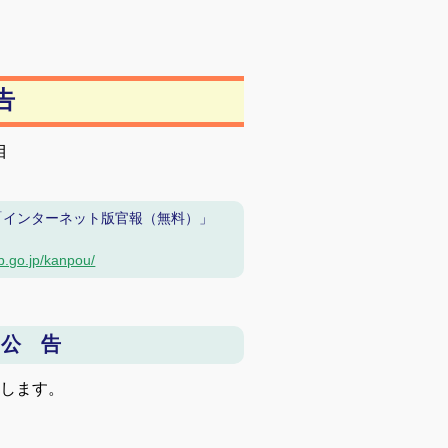
告
目
「インターネット版官報（無料）」
b.go.jp/kanpou/
 公 告
告します。