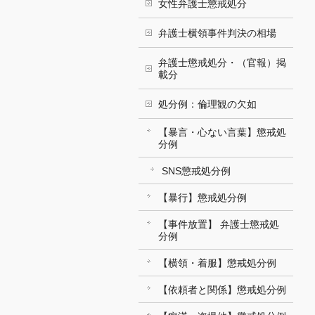
女性弁護士懲戒処分
弁護士横領事件判決の相場
弁護士懲戒処分・（官報）掲
載分
処分例：倫理観の欠如
【暴言・心ない言葉】懲戒処
分例
SNS懲戒処分例
【暴行】懲戒処分例
【事件放置】 弁護士懲戒処
分例
【横領・着服】懲戒処分例
【依頼者と関係】懲戒処分例