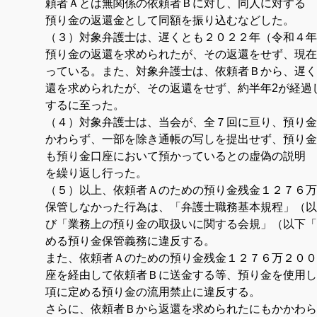
頼者Ａとは無関係の依頼者Ｂに対し、同人に対する
預り金の返還金として同額を振り込むなどした。
（３）対象弁護士は、遅くとも２０２２年（令和４年
預り金の返還を求められたが、その返還をせず、現在
っている。また、対象弁護士は、依頼者Ｂから、遅く
還を求められたが、その返還をせず、約半年2が経過
するに至った。
（４）対象弁護士は、当会が、全７回に亘り、預り金
かわらず、一部を除き通帳の写しを提出せず、預り金
も預り金口座において預かっているとの虚偽の説明
を繰り返し行った。
（５）以上、依頼者Ａのための預り金残金１２７６万
保管しなかった行為は、「弁護士職務基本規程」（以
び「業務上の預り金の取扱いに関する会規」（以下「
める預り金保管義務に違反する。
また、依頼者Ａのための預り金残金１２７６万２００
座を経由して依頼者Ｂに送金する等、預り金を使用し
項に定める預り金の流用禁止に違反する。
さらに、依頼者Ｂから返還を求められたにもかかわら