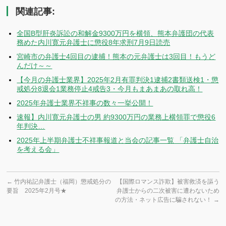
関連記事:
全国B型肝炎訴訟の和解金9300万円を横領、熊本弁護団の代表
務めた内川寛元弁護士に懲役8年求刑7月9日読売
宮崎市の弁護士4回目の逮捕！熊本の元弁護士は3回目！もうど
んだけ～～
【今月の弁護士業界】2025年2月有罪判決1逮捕2書類送検1・懲
戒処分8退会1業務停止4戒告3・今月もまあまあの取れ高！
2025年弁護士業界不祥事の数々一挙公開！
速報】内川寛元弁護士の男 約9300万円の業務上横領罪で懲役6
年判決…
2025年上半期弁護士不祥事報道と当会の記事一覧 「弁護士自治
を考える会」
←
竹内祐記弁護士（福岡）懲戒処分の
【国際ロマンス詐欺】被害救済を謳う
要旨 2025年2月号★
弁護士からの二次被害に遭わないため
の方法・ネット広告に騙されない！
→