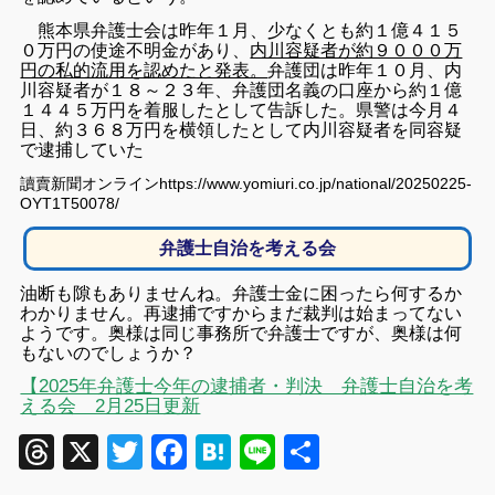
熊本県弁護士会は昨年１月、少なくとも約１億４１５
０万円の使途不明金があり、
内川容疑者が約９０００万
円の私的流用を認めたと発表。
弁護団は昨年１０月、内
川容疑者が１８～２３年、弁護団名義の口座から約１億
１４４５万円を着服したとして告訴した。県警は今月４
日、約３６８万円を横領したとして内川容疑者を同容疑
で逮捕していた
讀賣新聞オンラインhttps://www.yomiuri.co.jp/national/20250225-
OYT1T50078/
弁護士自治を考える会
油
断も隙もありませんね。弁護士金に困ったら何するか
わかりません。再逮捕ですからまだ裁判は始まってない
ようです。奥様は同じ事務所で弁護士ですが、奥様は何
もないのでしょうか？
【2025年弁護士今年の逮捕者・判決 弁護士自治を考
える会 2月25日更新
Threads
X
Twitter
Facebook
Hatena
Line
共
有