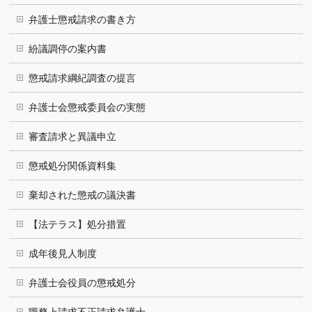
弁護士懲戒請求の書き方
紛議調停の案内書
懲戒請求綱紀調査の提言
弁護士会懲戒委員会の実態
審査請求と異議申立
懲戒処分関係資料集
棄却された懲戒の議決書
【法テラス】処分措置
成年後見人制度
弁護士会役員の懲戒処分