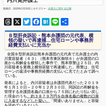
内川寛弁護士
投稿日 : 2025年2月25日 | カテゴリー :
弁護士に関する記事
Threads
X
Twitter
Facebook
Hatena
Line
共
有
Ｂ型肝炎訴訟・熊本弁護団の元代表、横
領の疑いで再逮捕…住宅ローンや事務所
経費支払いに充当か
全国Ｂ型肝炎訴訟熊本弁護団の元代表で元弁護士の内
川寛容疑者（６３）（熊本市東区御領６）が弁護団の口
座から和解金を横領した事件で、熊本県警は２５日、内
川容疑者を業務上横領容疑で再逮捕した。県警は、住宅
ローンの返済や事務所経費の支払いに充てたとみて調べ
ている。
発表によると、内川容疑者は弁護団代表だった２０１９
年１月１０日～２０年１２月３０日、同訴訟の和解金を
管理する弁護団名義の口座から７５回にわたり払い戻し
た現金のうち
、約３８７９万円を自身名義の複数の口座
に入金するなどした疑い。
「間違いありません」と容疑
を認めているという。