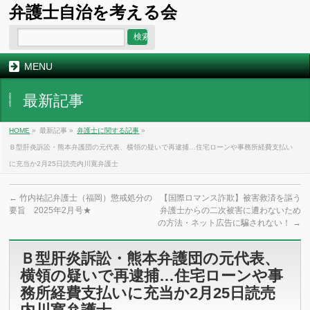
弁護士自治を考える会
MENU
最新記事
HOME
»
最新記事 »
弁護士に関する記事
»
Ｂ型肝炎訴訟・熊本弁護団の元代表、横領の疑いで再逮捕…住宅ローンや事務所経費支払い
に充当か2月25日読売内川寛弁護士
←
竹内祐記弁護士（福岡）懲戒処分の
【国際ロマンス詐欺】被害救済を謳う
要旨 2025年2月号★
弁護士からの二次被害に遭わないため
の方法・ネット広告に騙されない！
→
Ｂ型肝炎訴訟・熊本弁護団の元代表、
横領の疑いで再逮捕…住宅ローンや事
務所経費支払いに充当か2月25日読売